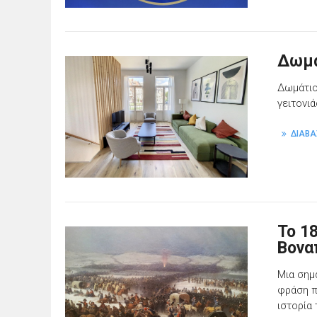
Δωμά
Δωμάτιο
γειτονι
ΔΙΑΒΑ
Το 1
Βονα
Μια σημ
φράση π
ιστορία 