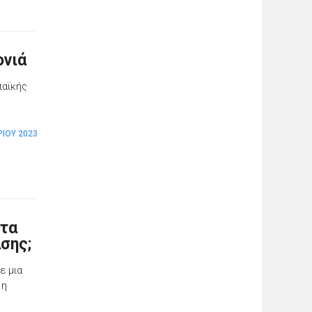
ονιά
παϊκής
ΊΟΥ 2023
ντα
σης;
ε μια
 η