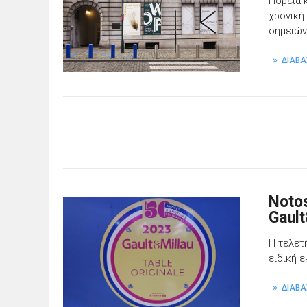
Πορεία 
χρονική
σημειών
ΔΙΑΒΑ
Notos
Gaul
Η τελετ
ειδική 
ΔΙΑΒΑ