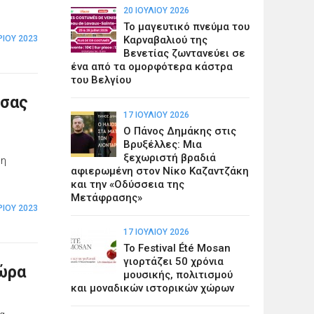
20 ΙΟΥΛΊΟΥ 2026
Το μαγευτικό πνεύμα του
ΊΟΥ 2023
Καρναβαλιού της
Βενετίας ζωντανεύει σε
ένα από τα ομορφότερα κάστρα
του Βελγίου
 σας
17 ΙΟΥΛΊΟΥ 2026
Ο Πάνος Δημάκης στις
Βρυξέλλες: Μια
ξεχωριστή βραδιά
 η
αφιερωμένη στον Νίκο Καζαντζάκη
και την «Οδύσσεια της
Μετάφρασης»
ΊΟΥ 2023
17 ΙΟΥΛΊΟΥ 2026
Το Festival Été Mosan
γιορτάζει 50 χρόνια
χώρα
μουσικής, πολιτισμού
και μοναδικών ιστορικών χώρων