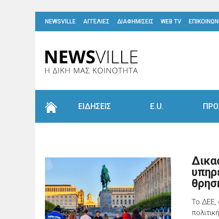
NEWSVILLE
ΑΓΓΕΛΙΕΣ
ΔΙΑΦΗΜΙΣΕΙΣ
WEB TV
ΕΠΙΚΟΙΝΩΝ
ΕΙΔΗΣΕΙΣ
E.U.
ΠΡΟ
Δικα
υπηρ
θρησ
Το ΔΕΕ,
πολιτικ