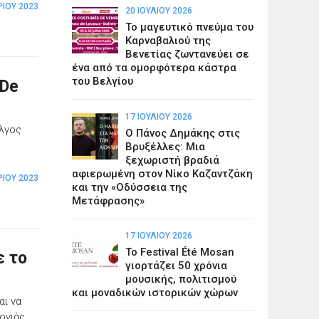
ΡΊΟΥ 2023
20 ΙΟΥΛΊΟΥ 2026
Το μαγευτικό πνεύμα του
Καρναβαλιού της
Βενετίας ζωντανεύει σε
ένα από τα ομορφότερα κάστρα
του Βελγίου
 De
17 ΙΟΥΛΊΟΥ 2026
έλγος
Ο Πάνος Δημάκης στις
Βρυξέλλες: Μια
ξεχωριστή βραδιά
αφιερωμένη στον Νίκο Καζαντζάκη
ΡΊΟΥ 2023
και την «Οδύσσεια της
Μετάφρασης»
17 ΙΟΥΛΊΟΥ 2026
Το Festival Été Mosan
ε το
γιορτάζει 50 χρόνια
μουσικής, πολιτισμού
και μοναδικών ιστορικών χώρων
αι να
ονιάς.