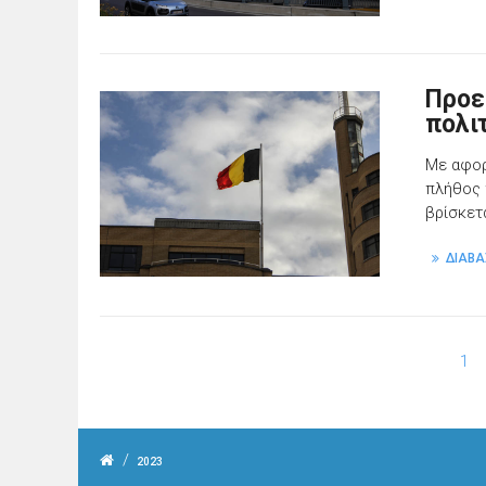
Προε
πολι
Με αφορ
πλήθος 
βρίσκετ
ΔΙΑΒΑ
1
/
2023