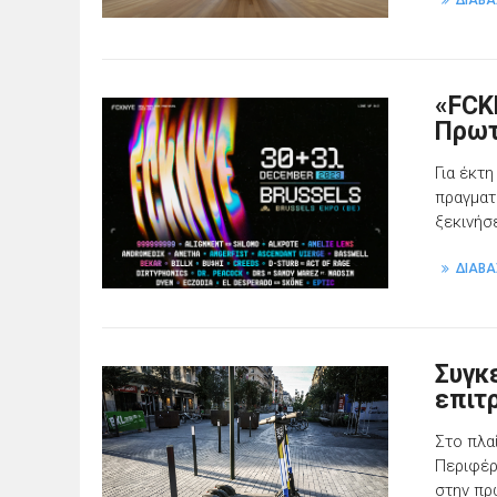
ΔΙΑΒΑ
«FCK
Πρωτ
Για έκτ
πραγματ
ξεκινήσ
ΔΙΑΒΑ
Συγκ
επιτ
Στο πλα
Περιφέρ
στην πρ