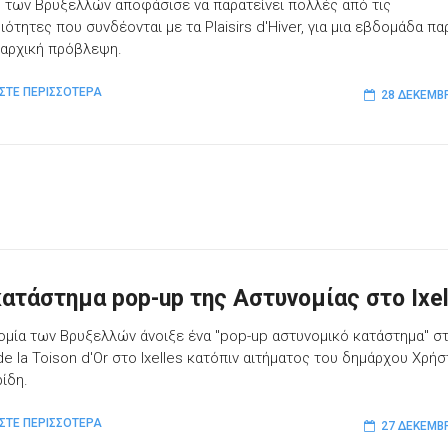
 των Βρυξελλών αποφάσισε να παρατείνει πολλές από τις
ιότητες που συνδέονται με τα Plaisirs d'Hiver, για μια εβδομάδα π
 αρχική πρόβλεψη.
ΣΤΕ ΠΕΡΙΣΣΟΤΕΡΑ
28 ΔΕΚΕΜΒ
κατάστημα pop-up της Αστυνομίας στο Ixel
ομία των Βρυξελλών άνοιξε ένα "pop-up αστυνομικό κατάστημα" σ
de la Toison d'Or στο Ixelles κατόπιν αιτήματος του δημάρχου Χρή
ίδη.
ΣΤΕ ΠΕΡΙΣΣΟΤΕΡΑ
27 ΔΕΚΕΜΒ