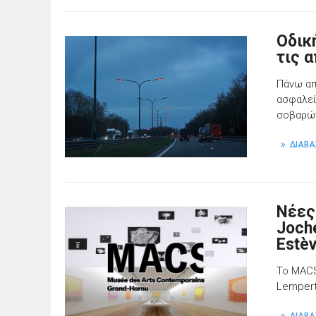
Οδικ
τις 
Πάνω απ
ασφαλεί
σοβαρών
ΔΙΑΒΑ
Νέες
Joch
Estè
To MACS
Lempert