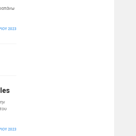
αραπάνω
ΡΊΟΥ 2023
les
την
στου
ΡΊΟΥ 2023