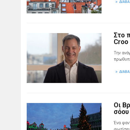
ΔΙΑΒΑ
Στο 
Croo
Tην ανά
πρωθυπο
ΔΙΑΒΑ
Οι Β
σόου
Ένα φαν
φωτίσει