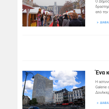
Ο Δήμος
δραστηρ
από την
ΔΙΑΒΑ
Ένα 
Η αστυν
Galerie 
Δουλκερ
ΔΙΑΒΑ