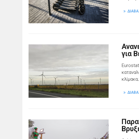
ΔΙΑΒΑ
Αναν
για Β
Eurosta
καταναλ
κλίμακα;
ΔΙΑΒΑ
Παρατ
Βρυξ