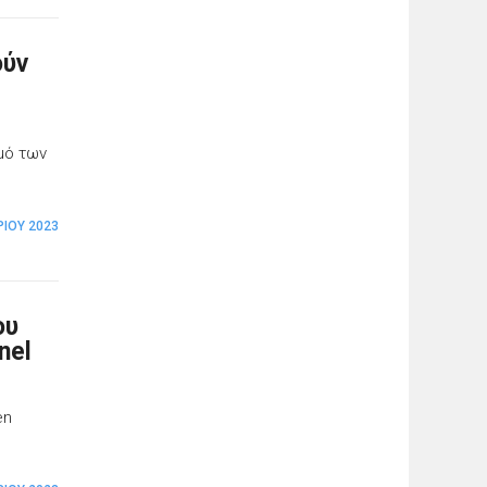
ούν
μό των
ΡΊΟΥ 2023
ου
nel
en