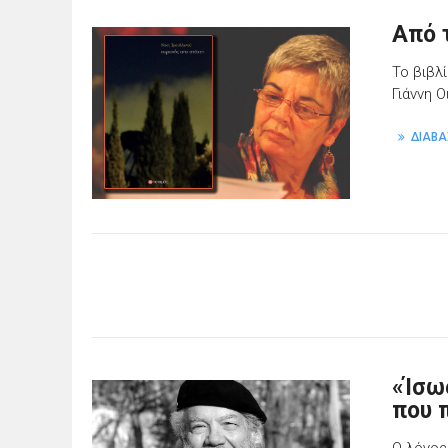
Από 
Το βιβλ
Γιάννη 
ΔΙΑΒΑ
«Ίσω
που 
Ο λόγος