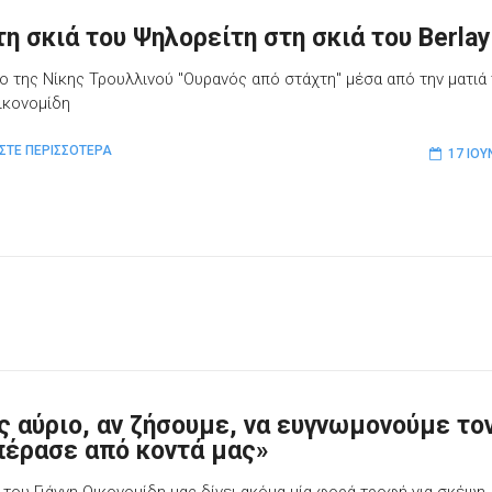
τη σκιά του Ψηλορείτη στη σκιά του Berla
ίο της Νίκης Τρουλλινού "Ουρανός από στάχτη" μέσα από την ματιά
Οικονομίδη
ΣΤΕ ΠΕΡΙΣΣΟΤΕΡΑ
17 ΙΟΥ
ς αύριο, αν ζήσουμε, να ευγνωμονούμε τον
πέρασε από κοντά μας»
 του Γιάννη Οικονομίδη μας δίνει ακόμα μία φορά τροφή για σκέψη.