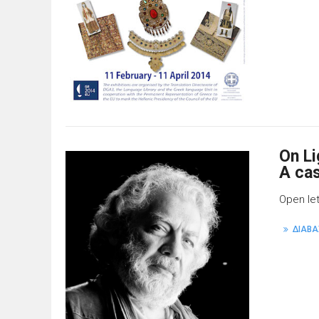
On Li
A ca
Open le
ΔΙΑΒΑ