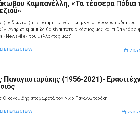
Ιάκωβου Καμπανέλλη, «Τα τέσσερα Πόδια 
εζιού»
ω (μειδιώντας) την τέταρτη συνάντηση με «Τα τέσσερα πόδια του
ού». Αναρωτιέμαι πώς θα είναι τότε ο κόσμος μας και τι θα γράφου
ε «Newsville» του μέλλοντος μας;"
ΣΤΕ ΠΕΡΙΣΣΟΤΕΡΑ
7 ΙΟΥ
ς Παναγιωταράκης (1956-2021)- Ερασιτέχ
οιός
ης Οικονομίδης αποχαιρετά τον Νίκο Παναγιωταράκη.
ΣΤΕ ΠΕΡΙΣΣΟΤΕΡΑ
25 ΙΟΥ