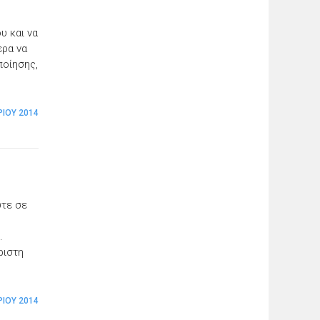
υ και να
ερα να
ποίησης,
ΡΊΟΥ 2014
ύτε σε
.
ριστη
ΊΟΥ 2014