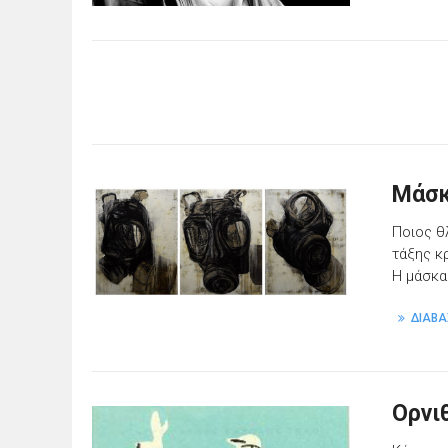
Μάσκ
Ποιος θ
τάξης κ
Η μάσκα
ΔΙΑΒΑ
Ορνι