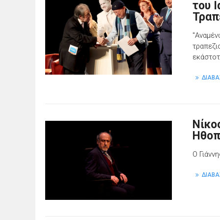
του 
Τραπ
"Αναμέν
τραπεζι
εκάστοτ
ΔΙΑΒΑ
Νίκο
Ηθοπ
O Γιάνν
ΔΙΑΒΑ