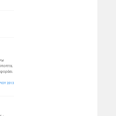
άνω
ύποπτα;
 φοράει.
ΊΟΥ 2013