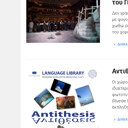
του 
Δεν γρά
με φυγο
χωθώ σε
του χορ
ΔΙΑΒΑ
Αντι
Οι χώρο
ιδιαίτε
φωτοτυπ
(Ruede l
έκπληξη
ΔΙΑΒΑ