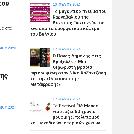
του
20 ΙΟΥΛΊΟΥ 2026
Το μαγευτικό πνεύμα του
Καρναβαλιού της
Βενετίας ζωντανεύει σε
με στα
ένα από τα ομορφότερα κάστρα
του Βελγίου
ΝΊΟΥ 2023
17 ΙΟΥΛΊΟΥ 2026
Ο Πάνος Δημάκης στις
Βρυξέλλες: Μια
ξεχωριστή βραδιά
αφιερωμένη στον Νίκο Καζαντζάκη
νης
και την «Οδύσσεια της
Μετάφρασης»
17 ΙΟΥΛΊΟΥ 2026
Το Festival Été Mosan
ΝΊΟΥ 2021
γιορτάζει 50 χρόνια
μουσικής, πολιτισμού
και μοναδικών ιστορικών χώρων