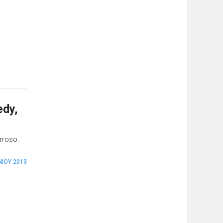
edy,
rroso.
ΝΊΟΥ 2013