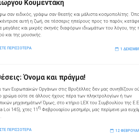
Γιώργου Κουμεντάκη
φω σαν ειδικός, γράφω σαν θεατής και μάλιστα κοσμοπολίτης. Όπο
κέντρισε αυτή η ζωή, σε τέσσερις ηπείρους προς το παρόν, κατάφ
 μεγάλες και μικρές σκηνές διαφόρων ιδιωμάτων του λόγου, της 
ού και της μουσικής.
ΣΤΕ ΠΕΡΙΣΣΟΤΕΡΑ
1 ΔΕΚΕΜΒ
θέσεις: Όνομα και πράγμα!
ι των Ευρωπαϊκών Οργάνων στις Βρυξέλλες δεν μας συνηθίζουν ο
ρο χρώμα ούτε σε άλλους ήχους πέρα των πληκτρολογίων ή των
ικών μηχανημάτων! Όμως, στο κτήριο LEX του Συμβουλίου της Ε.Ε
η
a Loi 145), χτες 11
Φεβρουαρίου μεσημέρι, μας περίμενε μια ευχά
.
ΣΤΕ ΠΕΡΙΣΣΟΤΕΡΑ
12 ΦΕΒΡΟΥΑΡ