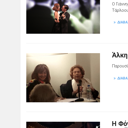
Ο Γιάνν
Τάρλοο
ΔΙΑΒΑ
Άλκη
Παρουσί
ΔΙΑΒΑ
Η Φό