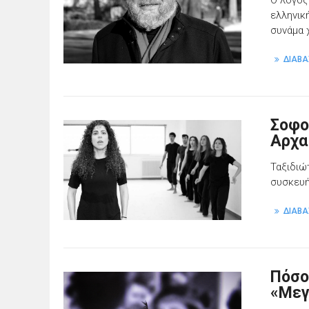
ελληνικ
συνάμα 
ΔΙΑΒΑ
Σοφο
Αρχα
Ταξιδιώ
συσκευή
ΔΙΑΒΑ
Πόσο
«Μεγ