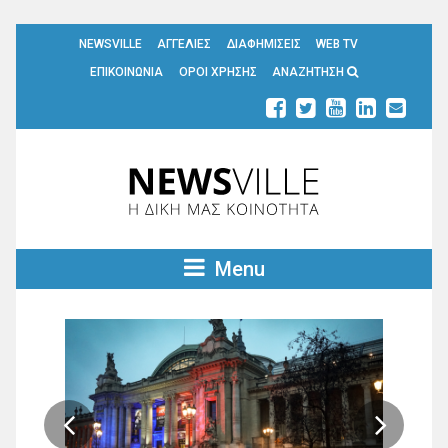
NEWSVILLE
ΑΓΓΕΛΙΕΣ
ΔΙΑΦΗΜΙΣΕΙΣ
WEB TV
ΕΠΙΚΟΙΝΩΝΙΑ
ΟΡΟΙ ΧΡΗΣΗΣ
ΑΝΑΖΗΤΗΣΗ
Menu

