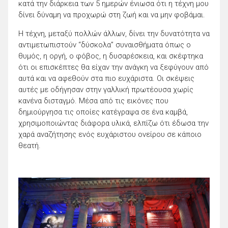
κατά την διάρκεια των 5 ημερών ένιωσα ότι η τέχνη μου
δίνει δύναμη να προχωρώ στη ζωή και να μην φοβάμαι.
Η τέχνη, μεταξύ πολλών άλλων, δίνει την δυνατότητα να
αντιμετωπιστούν “δύσκολα” συναισθήματα όπως ο
θυμός, η οργή, ο φόβος, η δυσαρέσκεια, και σκέφτηκα
ότι οι επισκέπτες θα είχαν την ανάγκη να ξεφύγουν από
αυτά και να αφεθούν στα πιο ευχάριστα. Οι σκέψεις
αυτές με οδήγησαν στην γαλλική πρωτέουσα χωρίς
κανένα δισταγμό. Μέσα από τις εικόνες που
δημιούργησα τις οποίες κατέγραψα σε ένα καμβά,
χρησιμοποιώντας διάφορα υλικά, ελπίζω ότι έδωσα την
χαρά αναζήτησης ενός ευχάριστου ονείρου σε κάποιο
θεατή.