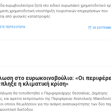
ίδα ευρωβουλεύτρια ζητά νέο ειδικό ευρωπαϊκό χρηματοδοτικό ερ
 άμεση χρηματοδοτική υποστήριξη τουριστικών επιχειρήσεων που
ται από φυσικές καταστροφές.
ΣΤΕ ΠΕΡΙΣΣΟΤΕΡΑ
30 ΣΕΠΤΕΜΒ
λωση στο ευρωκοινοβούλιο: «Οι περιφέρ
έπληξε η κλιματική κρίση»
δήλωση θα τοποθετηθεί ο Περιφερειάρχης Θεσσαλίας, Δημήτρης
ς, και αιρετοί εκπρόσωποι της Περιφέρειας Ανατολικής Μακεδονία
 οι οποίοι θα μιλήσουν για την ανάγκη ανασυγκρότησης των δύο π
 προοπτική διεξόδου.