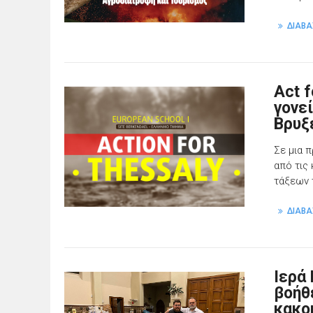
ΔΙΑΒΑ
Act 
γονε
Βρυξ
Σε μια 
από τις
τάξεων 
ΔΙΑΒΑ
Ιερά
βοήθ
κακο