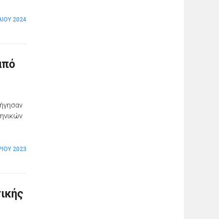
ΛΊΟΥ 2024
από
λήγησαν
ληνικών
ΊΟΥ 2023
τικής