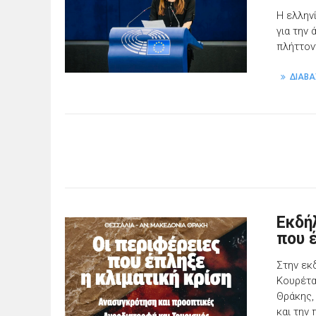
Η ελλην
για την
πλήττον
ΔΙΑΒΑ
Εκδή
που 
Στην εκ
Κουρέτα
Θράκης,
και την