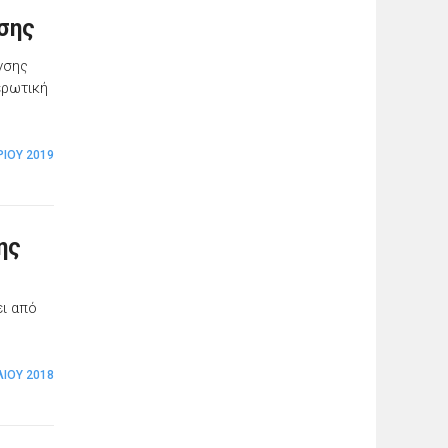
σης
νσης
ερωτική
ΊΟΥ 2019
ης
ει από
ΛΊΟΥ 2018