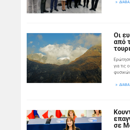
ΔΙΑΒΑ
Οι ε
από 
τουρ
Ερώτηση
για τις
φυσικών
ΔΙΑΒΑ
Κουν
επαγ
σε Μ