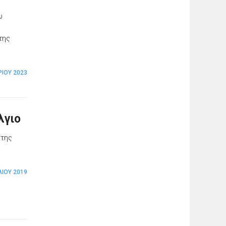
ω
ς
της
ΡΊΟΥ 2023
λγιο
 της
ΛΊΟΥ 2019