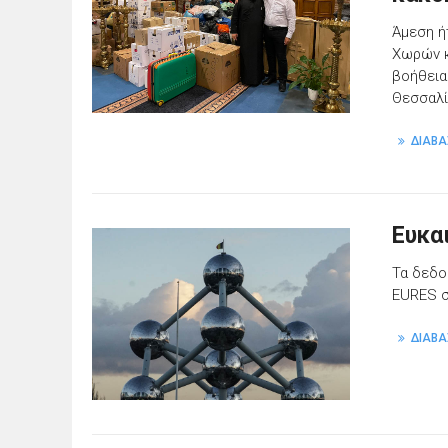
Άμεση ή
Χωρών κ
βοήθεια
Θεσσαλί
ΔΙΑΒΑ
Ευκα
Τα δεδο
EURES σ
ΔΙΑΒΑ