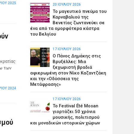
ΡΊΟΥ 2025
20 ΙΟΥΛΊΟΥ 2026
Το μαγευτικό πνεύμα του
Καρναβαλιού της
Βενετίας ζωντανεύει σε
ένα από τα ομορφότερα κάστρα
του Βελγίου
ούν
17 ΙΟΥΛΊΟΥ 2026
Ο Πάνος Δημάκης στις
κρατίας
Βρυξέλλες: Μια
ξεχωριστή βραδιά
γω των
αφιερωμένη στον Νίκο Καζαντζάκη
και την «Οδύσσεια της
Μετάφρασης»
ΡΊΟΥ 2024
17 ΙΟΥΛΊΟΥ 2026
Το Festival Été Mosan
γιορτάζει 50 χρόνια
μουσικής, πολιτισμού
σμού
και μοναδικών ιστορικών χώρων