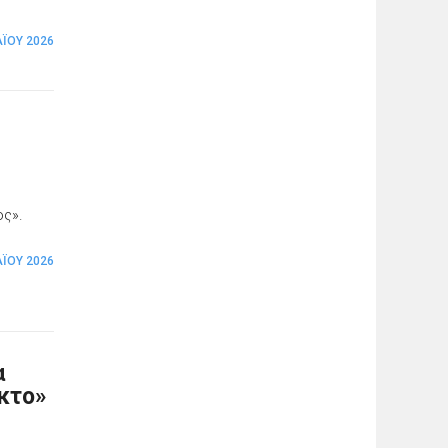
Ϊ́ΟΥ 2026
ος».
Ϊ́ΟΥ 2026
α
ικτο»