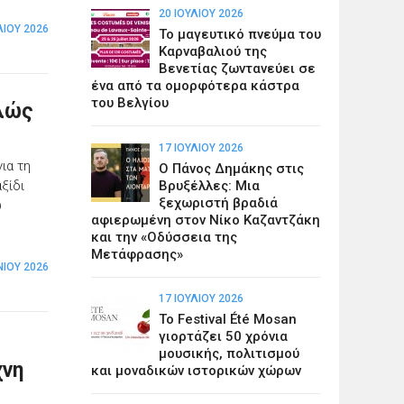
20 ΙΟΥΛΊΟΥ 2026
ΛΊΟΥ 2026
Το μαγευτικό πνεύμα του
Καρναβαλιού της
Βενετίας ζωντανεύει σε
ένα από τα ομορφότερα κάστρα
του Βελγίου
πλώς
17 ΙΟΥΛΊΟΥ 2026
ια τη
Ο Πάνος Δημάκης στις
Βρυξέλλες: Μια
ξίδι
ξεχωριστή βραδιά
υ
αφιερωμένη στον Νίκο Καζαντζάκη
και την «Οδύσσεια της
Μετάφρασης»
ΝΊΟΥ 2026
17 ΙΟΥΛΊΟΥ 2026
Το Festival Été Mosan
γιορτάζει 50 χρόνια
μουσικής, πολιτισμού
χνη
και μοναδικών ιστορικών χώρων