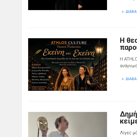
ΔΙΑΒΑ
Η θε
παρο
Η ATHLO
ανάγνωσ
ΔΙΑΒΑ
Δημή
κείμ
Λίγες μ