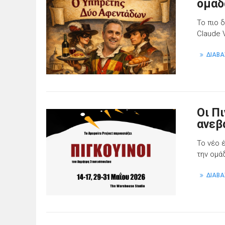
ομάδ
Το πιο 
Claude V
ΔΙΑΒΑ
Οι Π
ανεβ
Το νέο 
την ομά
ΔΙΑΒΑ