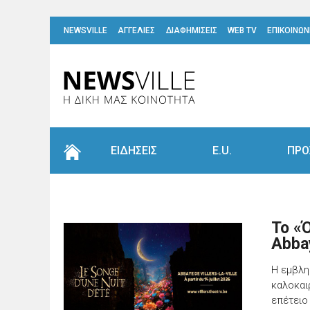
NEWSVILLE
ΑΓΓΕΛΙΕΣ
ΔΙΑΦΗΜΙΣΕΙΣ
WEB TV
ΕΠΙΚΟΙΝΩΝ
ΕΙΔΗΣΕΙΣ
E.U.
ΠΡΟ
Το «
Abbay
Η εμβλη
καλοκαιρ
επέτειο