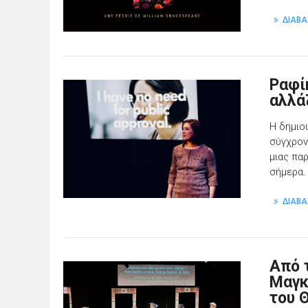
ΔΙΑΒΑ
Ραφί
αλλά
Η δημιο
σύγχρονη
μιας πα
σήμερα.
ΔΙΑΒΑ
Από 
Μαγκ
του 