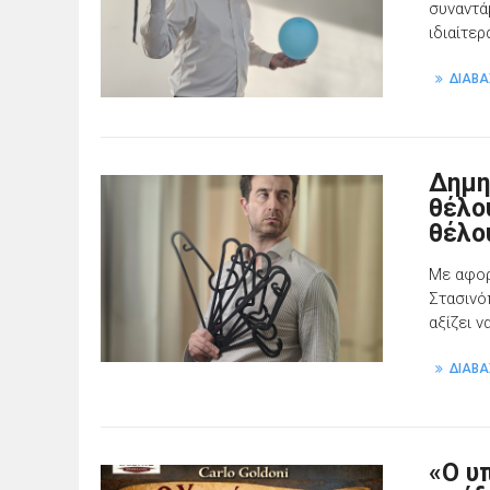
συναντά
ιδιαίτε
ΔΙΑΒΑ
Δημη
θέλο
θέλο
Με αφορ
Στασινό
αξίζει 
ΔΙΑΒΑ
«Ο υ