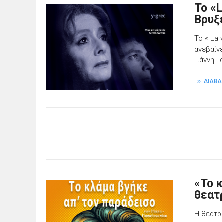
To «L
Βρυξ
To « La
ανεβαίν
Γιάννη Γ
ΔΙΑΒΑ
«Το 
θεατ
Η θεατρ