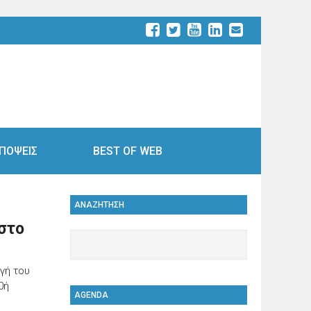
ΠΟΨΕΙΣ
BEST OF WEB
ΑΝΑΖΗΤΗΣΗ
 στο
γή του
0ή
AGENDA