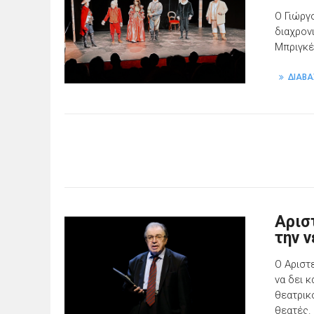
Ο Γιώργ
διαχρον
Μπριγκέ
ΔΙΑΒΑ
Αρισ
την 
Ο Αριστ
να δει 
θεατρικ
θεατές.