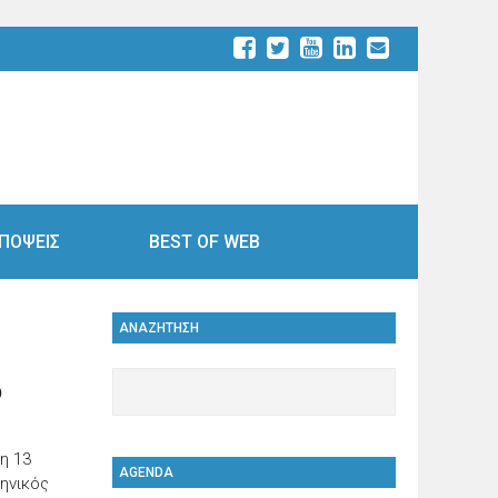
ΠΟΨΕΙΣ
BEST OF WEB
ΑΝΑΖΗΤΗΣΗ
ό
η 13
AGENDA
ληνικός