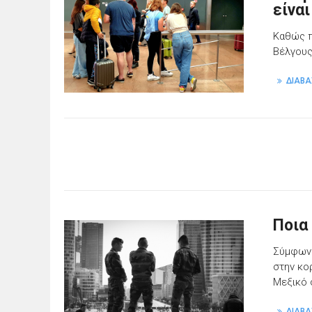
είνα
Καθώς π
Βέλγους
ΔΙΑΒΑ
Ποια 
Σύμφωνα
στην κο
Μεξικό 
ΔΙΑΒΑ