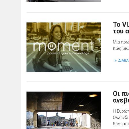
Το V
του 
Μια πρω
πώς βιώ
ΔΙΑΒΑ
Οι π
ανεβ
Η Ευρώπ
Ολλανδί
θέση πε