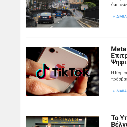
δαπανών
ΔΙΑΒΑ
Meta
Επιτ
Ψηφι
Η Κομισ
πρόσβασ
ΔΙΑΒΑ
Το Υ
Βέλγ