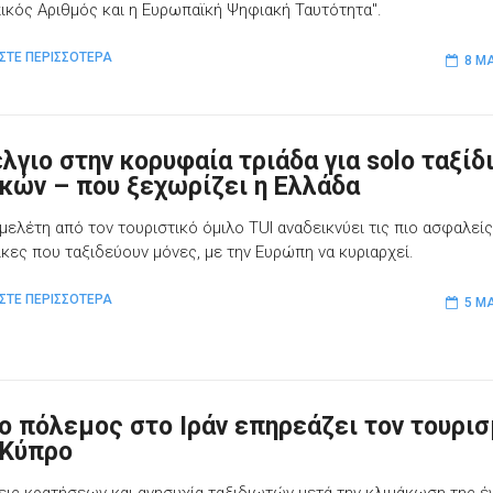
κός Αριθμός και η Ευρωπαϊκή Ψηφιακή Ταυτότητα".
ΣΤΕ ΠΕΡΙΣΣΟΤΕΡΑ
8 ΜΑ
λγιο στην κορυφαία τριάδα για solo ταξίδ
ικών – που ξεχωρίζει η Ελλάδα
 μελέτη από τον τουριστικό όμιλο TUI αναδεικνύει τις πιο ασφαλεί
αίκες που ταξιδεύουν μόνες, με την Ευρώπη να κυριαρχεί.
ΣΤΕ ΠΕΡΙΣΣΟΤΕΡΑ
5 ΜΑ
ο πόλεμος στο Ιράν επηρεάζει τον τουρι
 Κύπρο
ις κρατήσεων και ανησυχία ταξιδιωτών μετά την κλιμάκωση της έ