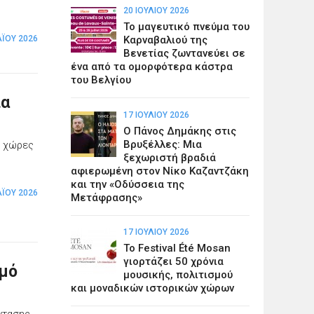
20 ΙΟΥΛΊΟΥ 2026
Το μαγευτικό πνεύμα του
Ϊ́ΟΥ 2026
Καρναβαλιού της
Βενετίας ζωντανεύει σε
ένα από τα ομορφότερα κάστρα
του Βελγίου
ια
17 ΙΟΥΛΊΟΥ 2026
Ο Πάνος Δημάκης στις
Βρυξέλλες: Μια
ς χώρες
ξεχωριστή βραδιά
αφιερωμένη στον Νίκο Καζαντζάκη
και την «Οδύσσεια της
Ϊ́ΟΥ 2026
Μετάφρασης»
17 ΙΟΥΛΊΟΥ 2026
Το Festival Été Mosan
γιορτάζει 50 χρόνια
σμό
μουσικής, πολιτισμού
και μοναδικών ιστορικών χώρων
ντασης,