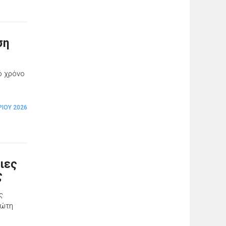
ση
ό χρόνο
ΊΟΥ 2026
οιες
ς
ς
ρώτη