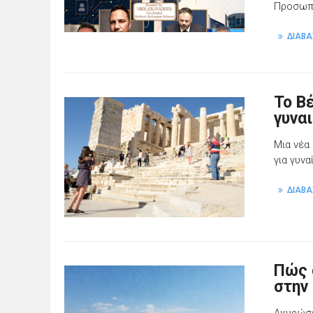
Προσωπι
ΔΙΑΒΑ
Το Βέ
γυνα
Μια νέα
για γυν
ΔΙΑΒΑ
Πώς 
στην
Ακυρώσε