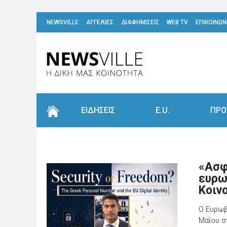
NEWSVILLE
ΑΓΓΕΛΙΕΣ
ΔΙΑΦΗΜΙΣΕΙΣ
WEB TV
ΕΠΙΚΟΙΝΩΝ
ΕΙΔΗΣΕΙΣ
E.U.
ΠΡΟ
«Ασφ
ευρω
Κοιν
Ο Ευρωβ
Μαΐου σ