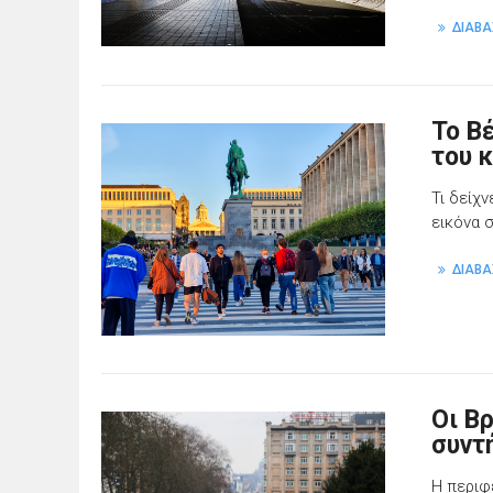
ΔΙΑΒΑ
To Β
του 
Τι δείχ
εικόνα 
ΔΙΑΒΑ
Οι Β
συντ
Η περιφ