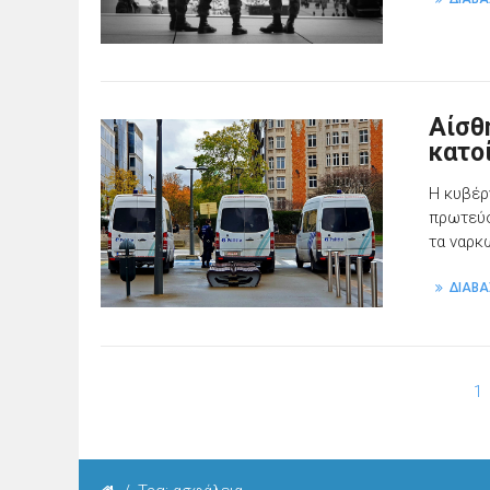
Αίσθ
κατο
Η κυβέρ
πρωτεύο
τα ναρκ
ΔΙΑΒΑ
1