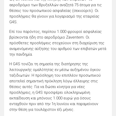
αεροδρόμιο των Βρυξελλών αναζητά 75 άτομα για τις
θέσεις του προσωπικού ασφαλείας (σεκιούριτι). Οι
προσλήψεις θα γίνουν για λογαριασμό της εταιρείας
G4S.
Επί του παρόντος, περίπου 1.000 φρουροί ασφαλείας
βρίσκονται ήδη στο αεροδρόμιο Zaventem. Οι
πρόσθετες προσλήψεις στοχεύουν στη διαχείριση της
αναμενόμενης αύξησης του αριθμού των επιβατών μετά
την πανδημία.
Η G4S τονίζει τη σημασία της διατήρησης της
λειτουργικής ομαλότητας εν μέσω αυξημένου όγκου
ταξιδιωτών. Η πρόσληψη του επιπλέον προσωπικού
αποτελεί σημαντική πρόκληση λόγω έλλειψης στις
θέσεις αυτές. Για να δώσει κίνητρα για νέες
προσλήψεις, η G4S προσφέρει ολοκληρωμένη
εκπαίδευση και μπόνους 1.000 ευρώ για όσους
ενταχθούν πριν από την 1η Ιουνίου και παραμείνουν
στην θέση για τουλάχιστον έξι μήνες.