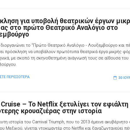
κληση για υποβολή θεατρικών έργων μικ
ας στο πρώτο Θεατρικό Αναλόγιο στο
εμβούργο
 διοργανώνει το "Πρώτο Θεατρικό Αναλόγιο - Λουξεμβούργο και πέ
ει πρόσκληση να υποβάλουν πρωτότυπα θεατρικά έργα μικρής φό
ηνικά, με σκοπό τη σκηνοθετημένη ανάγνωσή τους σε αίθουσα του
βούργου.
ΣΤΕ ΠΕΡΙΣΣΟΤΕΡΑ
30 ΙΟΥ
Cruise – Το Netflix ξετυλίγει τον εφιάλτη
ότερης κρουαζιέρας στην ιστορία
ευτη ιστορία του Carnival Triumph, που το 2013 έμεινε ακυβέρνητο
ου Μεξικού, γίνεται ντοκιμαντέρ στο Netflix και ξαναζωντανεύει πέ