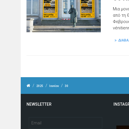
Μια μον
από τη 
Φεβρουά
vénitien
ΔΙΑΒΑ
/
/
/
2025
Ιουνίου
30
NEWSLETTER
INSTAG