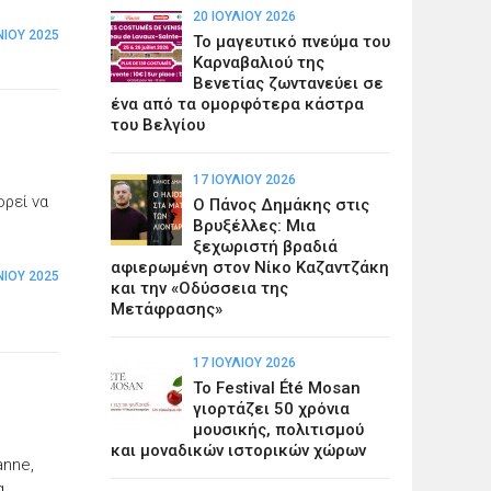
20 ΙΟΥΛΊΟΥ 2026
ΝΊΟΥ 2025
Το μαγευτικό πνεύμα του
Καρναβαλιού της
Βενετίας ζωντανεύει σε
ένα από τα ομορφότερα κάστρα
του Βελγίου
17 ΙΟΥΛΊΟΥ 2026
ορεί να
Ο Πάνος Δημάκης στις
Βρυξέλλες: Μια
ξεχωριστή βραδιά
αφιερωμένη στον Νίκο Καζαντζάκη
ΝΊΟΥ 2025
και την «Οδύσσεια της
Μετάφρασης»
17 ΙΟΥΛΊΟΥ 2026
Το Festival Été Mosan
γιορτάζει 50 χρόνια
μουσικής, πολιτισμού
και μοναδικών ιστορικών χώρων
anne,
α