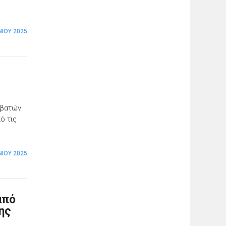
ΝΊΟΥ 2025
ιβατών
ό τις
ΝΊΟΥ 2025
από
της