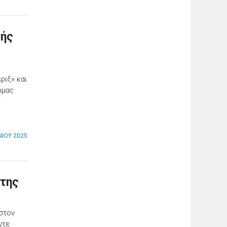
ρής
ριξ» και
ρμας
ΝΊΟΥ 2025
 της
 στον
ντε