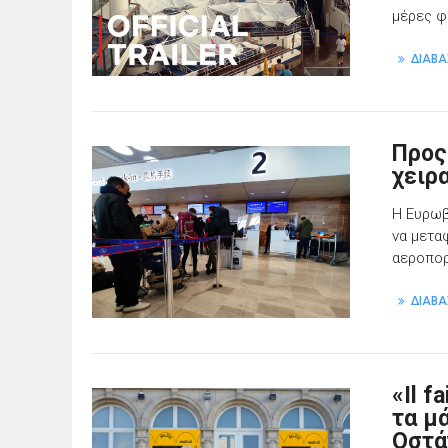
μέρες φ
ΔΙΑΒΑ
Προς
χειρ
Η Ευρωβ
να μετα
αεροπορ
ΔΙΑΒΑ
«Il f
τα μά
Οστά