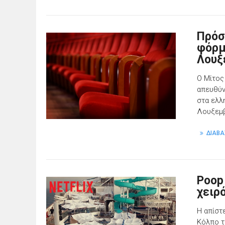
Πρόσ
φόρμ
Λουξ
Ο Μίτος
απευθύν
στα ελλ
Λουξεμ
ΔΙΑΒΑ
Poop 
χειρ
Η απίστ
Κόλπο τ