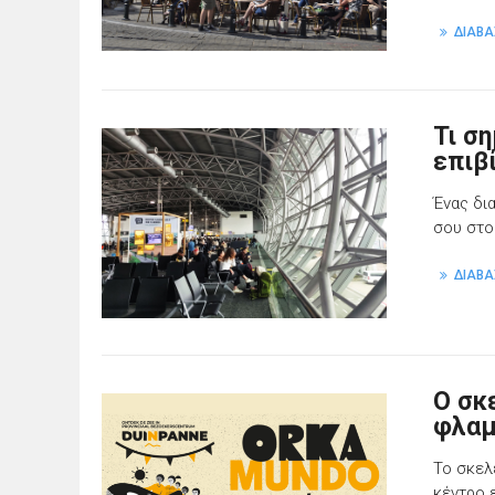
ΔΙΑΒΑ
Τι σ
επιβί
Ένας δι
σου στο
ΔΙΑΒΑ
Ο σκ
φλαμ
Το σκελ
κέντρο 