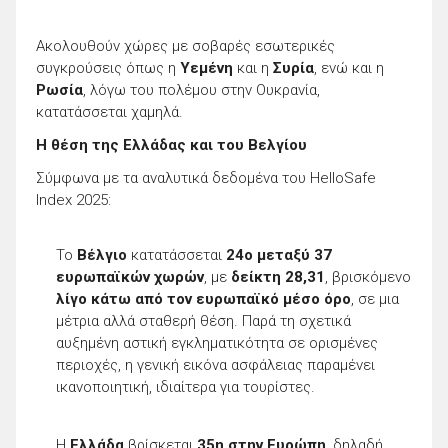
Ακολουθούν χώρες με σοβαρές εσωτερικές
συγκρούσεις όπως η
Υεμένη
και η
Συρία
, ενώ και η
Ρωσία
, λόγω του πολέμου στην Ουκρανία,
κατατάσσεται χαμηλά.
Η θέση της Ελλάδας και του Βελγίου
Σύμφωνα με τα αναλυτικά δεδομένα του HelloSafe
Index 2025:
Το
Βέλγιο
κατατάσσεται
24ο μεταξύ 37
ευρωπαϊκών χωρών
, με
δείκτη 28,31
, βρισκόμενο
λίγο κάτω από τον ευρωπαϊκό μέσο όρο
, σε μια
μέτρια αλλά σταθερή θέση. Παρά τη σχετικά
αυξημένη αστική εγκληματικότητα σε ορισμένες
περιοχές, η γενική εικόνα ασφάλειας παραμένει
ικανοποιητική, ιδιαίτερα για τουρίστες.
Η
Ελλάδα
βρίσκεται
35η στην Ευρώπη
, δηλαδή