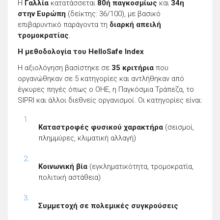
Η
Γαλλία
κατατάσσεται
80ή παγκοσμίως
και
34η
στην Ευρώπη
(δείκτης: 36/100), με βασικό
επιβαρυντικό παράγοντα τη
διαρκή απειλή
τρομοκρατίας
.
Η μεθοδολογία του HelloSafe Index
Η αξιολόγηση βασίστηκε σε
35 κριτήρια
που
οργανώθηκαν σε 5 κατηγορίες και αντλήθηκαν από
έγκυρες πηγές όπως ο ΟΗΕ, η Παγκόσμια Τράπεζα, το
SIPRI και άλλοι διεθνείς οργανισμοί. Οι κατηγορίες είναι:
Καταστροφές φυσικού χαρακτήρα
(σεισμοί,
πλημμύρες, κλιματική αλλαγή)
Κοινωνική βία
(εγκληματικότητα, τρομοκρατία,
πολιτική αστάθεια)
Συμμετοχή σε πολεμικές συγκρούσεις