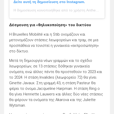
Δείτε αυτή τη δημοσίευση στο Instagram.
Η δημοσίευση κοινοποιήθηκε από το χρήστη Anthea Missy ♥️ (@antheamissy)
Δέσμευση για «θηλυκοποίηση» του δικτύου
Η Bruxelles Mobilité και η Stib ονομάζουν και
μετονομάζουν στάσεις λεωφορείων και τραμ, σε μια
προσπάθεια να τονιστεί η γυναικεία «εκπροσώπηση»
στο δίκτυο.
Μετά τη δημιουργία νέων γραμμών και το σχέδιο
λεωφορείων, σε 13 στάσεις δόθηκαν γυναικεία
ονόματα, ενώ άλλες πέντε θα προστεθούν το 2023 και
το 2024. Η στάση Invalides (λεωφορείο 72) θα γίνει
Ginette Javaux. Στη γραμμή 43, η στάση Pasteur θα
φέρει το όνομα Jacqueline Harpman. Η στάση Ring o
θα γίνει Henriette Lauwers και άλλες δύο νέες στάσεις
θα φέρουν τα ονόματα της Akarova και της Juliette
Wytsman.