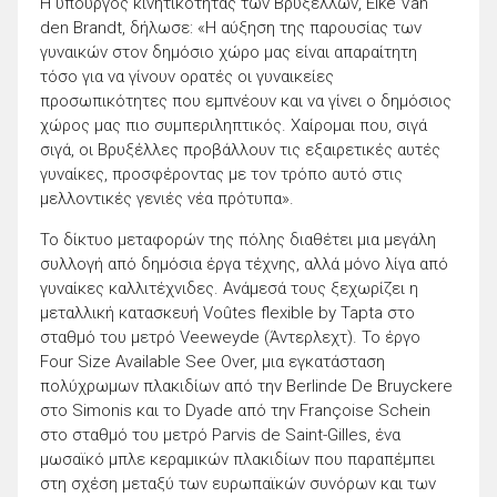
Η υπουργός κινητικότητας των Βρυξελλών, Elke Van
den Brandt, δήλωσε: «Η αύξηση της παρουσίας των
γυναικών στον δημόσιο χώρο μας είναι απαραίτητη
τόσο για να γίνουν ορατές οι γυναικείες
προσωπικότητες που εμπνέουν και να γίνει ο δημόσιος
χώρος μας πιο συμπεριληπτικός. Χαίρομαι που, σιγά
σιγά, οι Βρυξέλλες προβάλλουν τις εξαιρετικές αυτές
γυναίκες, προσφέροντας με τον τρόπο αυτό στις
μελλοντικές γενιές νέα πρότυπα».
Το δίκτυο μεταφορών της πόλης διαθέτει μια μεγάλη
συλλογή από δημόσια έργα τέχνης, αλλά μόνο λίγα από
γυναίκες καλλιτέχνιδες. Ανάμεσά τους ξεχωρίζει η
μεταλλική κατασκευή Voûtes flexible by Tapta στο
σταθμό του μετρό Veeweyde (Άντερλεχτ). Το έργο
Four Size Available See Over, μια εγκατάσταση
πολύχρωμων πλακιδίων από την Berlinde De Bruyckere
στο Simonis και το Dyade από την Françoise Schein
στο σταθμό του μετρό Parvis de Saint-Gilles, ένα
μωσαϊκό μπλε κεραμικών πλακιδίων που παραπέμπει
στη σχέση μεταξύ των ευρωπαϊκών συνόρων και των