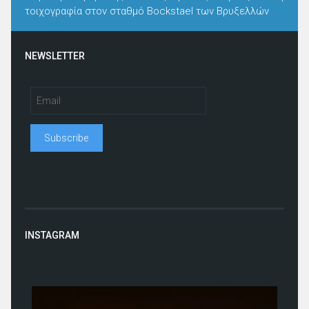
τοιχογραφία στον σταθμό Bockstael των Βρυξελλών
NEWSLETTER
INSTAGRAM