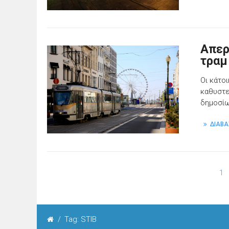
Απερ
τραμ
Οι κάτο
καθυστε
δημοσίω
ΔΙΑΒΑ
1
/
Tag: STIB