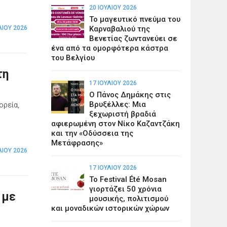
20 ΙΟΥΛΊΟΥ 2026
Το μαγευτικό πνεύμα του
ΛΊΟΥ 2026
Καρναβαλιού της
Βενετίας ζωντανεύει σε
ένα από τα ομορφότερα κάστρα
του Βελγίου
τη
17 ΙΟΥΛΊΟΥ 2026
Ο Πάνος Δημάκης στις
Βρυξέλλες: Μια
ορεία,
ξεχωριστή βραδιά
αφιερωμένη στον Νίκο Καζαντζάκη
και την «Οδύσσεια της
Μετάφρασης»
ΛΊΟΥ 2026
17 ΙΟΥΛΊΟΥ 2026
Το Festival Été Mosan
γιορτάζει 50 χρόνια
 με
μουσικής, πολιτισμού
και μοναδικών ιστορικών χώρων