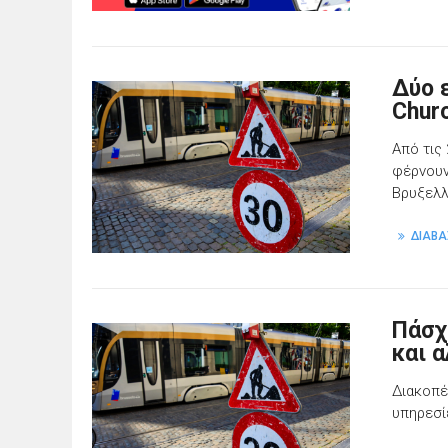
Δύο 
Chur
Από τις
φέρνουν
Βρυξελ
ΔΙΑΒΑ
Πάσχ
και 
Διακοπέ
υπηρεσί