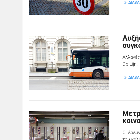
ΔΙΑΒΑ
Αυξή
συγκ
Αλλαγές
De Lijn.
ΔΙΑΒΑ
Μετρ
κοιν
Οι έρευ
του καλ