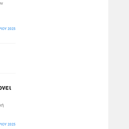
ων
ΡΊΟΥ 2025
ρνει
κή
ΡΊΟΥ 2025