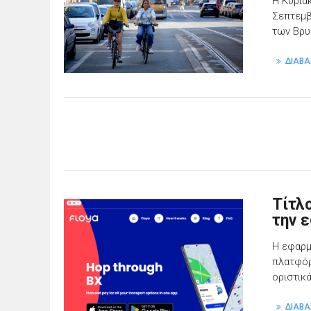
Η Κυρια
Σεπτεμβ
των Βρυ
ΔΙΑΒΑ
Τίτλο
την 
Η εφαρμ
πλατφόρ
οριστικά
ΔΙΑΒΑ