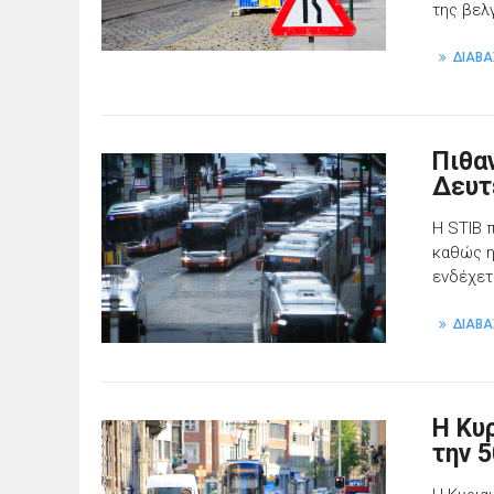
της βελγ
ΔΙΑΒΑ
Πιθα
Δευτ
Η STIB 
καθώς η
ενδέχετ
ΔΙΑΒΑ
Η Κυ
την 