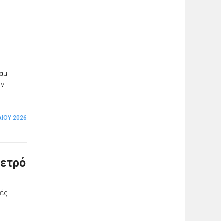
ραμ
ων
ΛΊΟΥ 2026
μετρό
κές