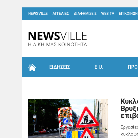
NEWSVILLE
ΑΓΓΕΛΙΕΣ
ΔΙΑΦΗΜΙΣΕΙΣ
WEB TV
ΕΠΙΚΟΙΝΩΝ
ΕΙΔΗΣΕΙΣ
E.U.
ΠΡΟ
Κυκλ
Βρυξ
επιβ
Εργασίε
κυκλοφο