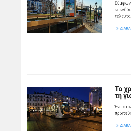
Σύμφωνα
επενδύσ
τελευταί
ΔΙΑΒΑ
Το χ
τη γι
Ένα στο
πρωτεύ
ΔΙΑΒΑ