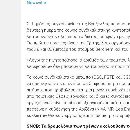
Newsville
Οι δημόσιες συγκοινωνίες στις Βρυξέλλες παρουσίασ
δεύτερη ημέρα της κοινής συνδικαλιστικής κινητοπο
λειτουργούν σε ολόκληρο το δίκτυο, σύμφωνα με την
Τις πρώτες πρωινές ώρες της Τρίτης, λειτουργούσαν 
τραμ 8 και 82 (μεταξύ του σταθμού Berchem και του 
«Λόγω της κινητοποίησης, ο αριθμός των τραμ που λ
λεωφορείων δεν μπορούν να λειτουργήσουν προς το
Το κοινό συνδικαλιστικό μέτωπο (CSC, FGTB και CG
να απεργήσουν σε απάντηση σε διάφορα μέτρα που 
αιτήματα που προβάλλουν τα τρία μεγάλα συνδικάτα ε
από ποιοτικές θέσεις εργασίας και δίκαιες συντάξε
εργαζομένων είναι ιδιαίτερα εξοργισμένοι από την 
πρότεινε η κυβέρνηση της Αριζόνα (N-VA, MR, Les En
ευέλικτων θέσεων εργασίας και τη μείωση των αμοιβ
SNCB: Τα δρομολόγια των τρένων ακολουθούν τ