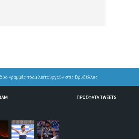
 δύο γραμμές τραμ λειτουργούν στις Βρυξέλλες
RAM
ΠΡΟΣΦΑΤΑ TWEETS