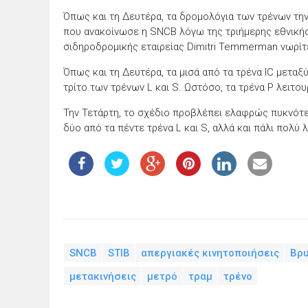
Όπως και τη Δευτέρα, τα δρομολόγια των τρένων τη
που ανακοίνωσε η SNCB λόγω της τριήμερης εθνική
σιδηροδρομικής εταιρείας Dimitri Temmerman νωρίτ
Όπως και τη Δευτέρα, τα μισά από τα τρένα IC μετα
τρίτο των τρένων L και S. Ωστόσο, τα τρένα P λειτο
Την Τετάρτη, το σχέδιο προβλέπει ελαφρώς πυκνότερ
δύο από τα πέντε τρένα L και S, αλλά και πάλι πολύ λ
SNCB
STIB
απεργιακές κινητοποιήσεις
Βρυ
μετακινήσεις
μετρό
τραμ
τρένο