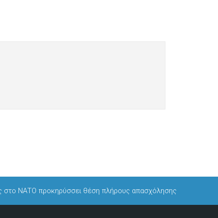
ος στο ΝΑΤΟ προκηρύσσει θέση πλήρους απασχόλησης