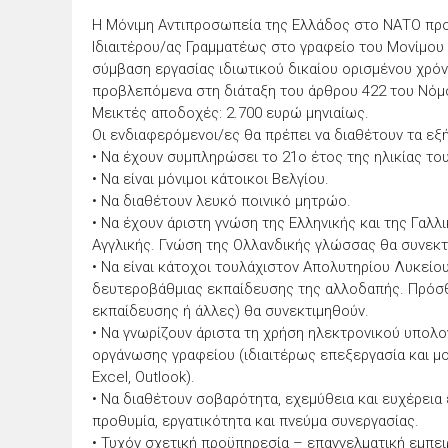
Η Μόνιμη Αντιπροσωπεία της Ελλάδος στο ΝΑΤΟ προ
Ιδιαιτέρου/ας Γραμματέως στο γραφείο του Μονίμο
σύμβαση εργασίας ιδιωτικού δικαίου ορισμένου χρόν
προβλεπόμενα στη διάταξη του άρθρου 422 του Νόμ
Μεικτές αποδοχές: 2.700 ευρώ μηνιαίως.
Οι ενδιαφερόμενοι/ες θα πρέπει να διαθέτουν τα εξ
• Να έχουν συμπληρώσει το 21ο έτος της ηλικίας του
• Να είναι μόνιμοι κάτοικοι Βελγίου.
• Να διαθέτουν λευκό ποινικό μητρώο.
• Να έχουν άριστη γνώση της Ελληνικής και της Γαλλ
Αγγλικής. Γνώση της Ολλανδικής γλώσσας θα συνεκτ
• Να είναι κάτοχοι τουλάχιστον Απολυτηρίου Λυκείο
δευτεροβάθμιας εκπαίδευσης της αλλοδαπής. Πρόσ
εκπαίδευσης ή άλλες) θα συνεκτιμηθούν.
• Να γνωρίζουν άριστα τη χρήση ηλεκτρονικού υπολ
οργάνωσης γραφείου (ιδιαιτέρως επεξεργασία και 
Excel, Outlook).
• Να διαθέτουν σοβαρότητα, εχεμύθεια και ευχέρεια 
προθυμία, εργατικότητα και πνεύμα συνεργασίας.
• Τυχόν σχετική προϋπηρεσία – επαγγελματική εμπε