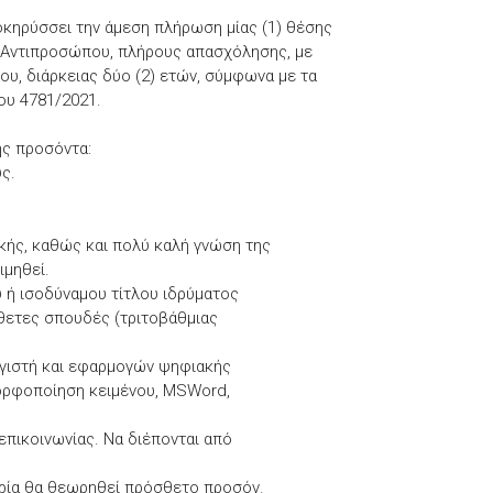
κηρύσσει την άμεση πλήρωση μίας (1) θέσης
υ Αντιπροσώπου, πλήρους απασχόλησης, με
ου, διάρκειας δύο (2) ετών, σύμφωνα με τα
ου 4781/2021.
ής προσόντα:
ς.
ικής, καθώς και πολύ καλή γνώση της
ιμηθεί.
υ ή ισοδύναμου τίτλου ιδρύματος
θετες σπουδές (τριτοβάθμιας
ογιστή και εφαρμογών ψηφιακής
μορφοποίηση κειμένου, MSWord,
επικοινωνίας. Να διέπονται από
ιρία θα θεωρηθεί πρόσθετο προσόν.