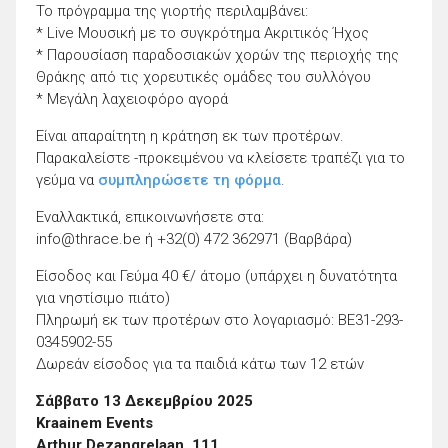
Το πρόγραμμα της γιορτής περιλαμβάνει:
* Live Μουσική με το συγκρότημα Ακριτικός Ήχος
* Παρουσίαση παραδοσιακών χορών της περιοχής της
Θράκης από τις χορευτικές ομάδες του συλλόγου
* Μεγάλη λαχειοφόρο αγορά
Είναι απαραίτητη η κράτηση εκ των προτέρων.
Παρακαλείστε -προκειμένου να κλείσετε τραπέζι για το
γεύμα να
συμπληρώσετε τη φόρμα
.
Εναλλακτικά, επικοινωνήσετε στα:
info@thrace.be ή +32(0) 472 362971 (Βαρβάρα)
Είσοδος και Γεύμα 40 €/ άτομο (υπάρχει η δυνατότητα
για νηστίσιμο πιάτο)
Πληρωμή εκ των προτέρων στο λογαριασμό: BE31-293-
0345902-55
Δωρεάν είσοδος για τα παιδιά κάτω των 12 ετών
Σάββατο 13 Δεκεμβρίου 2025
Kraainem Events
Arthur Dezangrelaan, 111