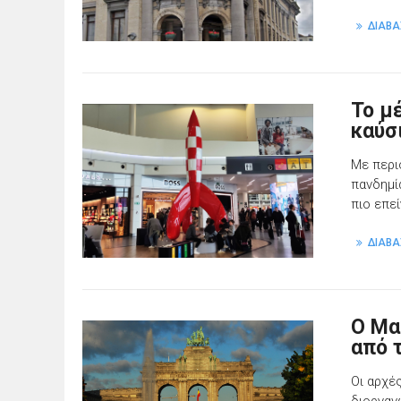
ΔΙΑΒΑ
Το μ
καύσ
Με περι
πανδημί
πιο επε
ΔΙΑΒΑ
Ο Μα
από 
Οι αρχέ