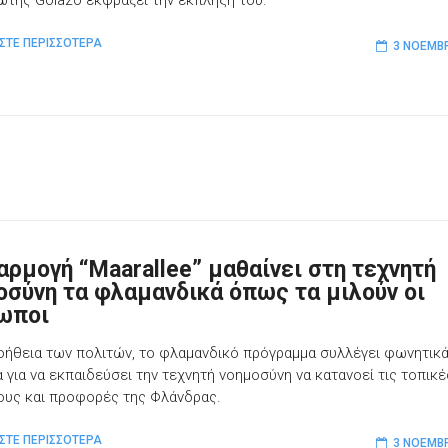
ωτής Golazo εκφράζει την έκπληξή του.
ΣΤΕ ΠΕΡΙΣΣΟΤΕΡΑ
3 ΝΟΕΜΒΡ
αρμογή “Maarallee” μαθαίνει στη τεχνητή
οσύνη τα φλαμανδικά όπως τα μιλούν οι
ωποι
οήθεια των πολιτών, το φλαμανδικό πρόγραμμα συλλέγει φωνητικ
α για να εκπαιδεύσει την τεχνητή νοημοσύνη να κατανοεί τις τοπικέ
ους και προφορές της Φλάνδρας.
ΣΤΕ ΠΕΡΙΣΣΟΤΕΡΑ
3 ΝΟΕΜΒΡ