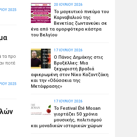
20 ΙΟΥΛΊΟΥ 2026
ΊΟΥ 2025
Το μαγευτικό πνεύμα του
Καρναβαλιού της
Βενετίας ζωντανεύει σε
ένα από τα ομορφότερα κάστρα
του Βελγίου
μα
17 ΙΟΥΛΊΟΥ 2026
ά τα προ
Ο Πάνος Δημάκης στις
Βρυξέλλες: Μια
ταν ποτέ
ξεχωριστή βραδιά
αφιερωμένη στον Νίκο Καζαντζάκη
και την «Οδύσσεια της
ΊΟΥ 2025
Μετάφρασης»
17 ΙΟΥΛΊΟΥ 2026
Το Festival Été Mosan
λλών
γιορτάζει 50 χρόνια
μουσικής, πολιτισμού
και μοναδικών ιστορικών χώρων