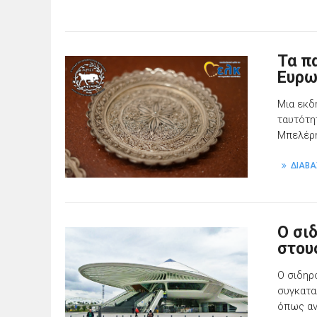
Τα π
Ευρω
Μια εκδ
ταυτότη
Μπελέρ
ΔΙΑΒΑ
Ο σι
στου
Ο σιδηρ
συγκατα
όπως αν