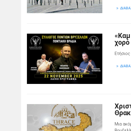
ΔΙΑΒΑ
«Καμί
χορό
Ετήσιος
ΔΙΑΒΑ
Χρισ
Θρακ
Μια ακό
Βρυξελλ