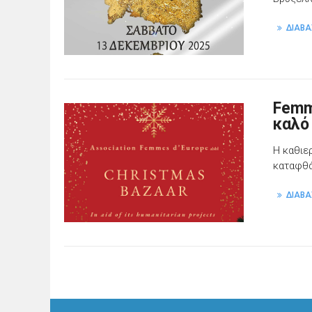
ΔΙΑΒΑ
Femm
καλό
H καθιε
καταφθά
ΔΙΑΒΑ