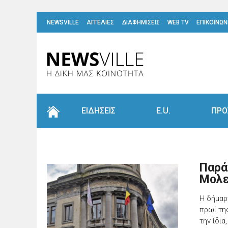
NEWSVILLE
ΑΓΓΕΛΙΕΣ
ΔΙΑΦΗΜΙΣΕΙΣ
WEB TV
ΕΠΙΚΟΙΝΩΝ
ΕΙΔΗΣΕΙΣ
E.U.
ΠΡΟ
Παρά
Μολε
Η δήμαρ
πρωί τη
την ίδια