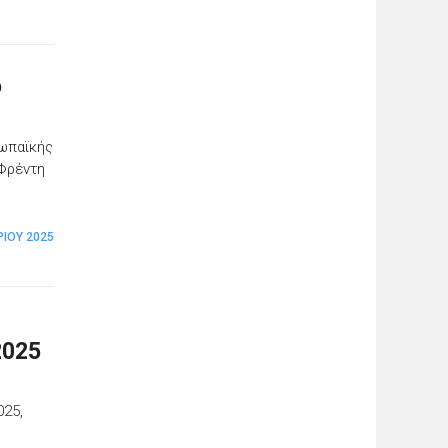
ο
ρωπαϊκής
 Φρέντη
ΊΟΥ 2025
2025
025,