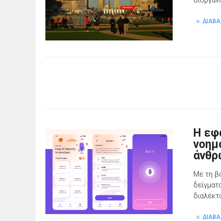
διοργαν
ΔΙΑΒΑ
Η εφ
νοημ
άνθρ
Με τη β
δείγματ
διαλέκτ
ΔΙΑΒΑ