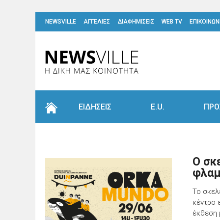
NEWSVILLE
ΑΓΓΕΛΙΕΣ
ΔΙΑΦΗΜΙΣΕΙΣ
WEB TV
ΕΠΙΚΟΙΝΩΝ
ΕΙΔΗΣΕΙΣ
E.U.
ΠΡΟ
Ο σκ
φλαμ
Το σκελ
κέντρο 
έκθεση 