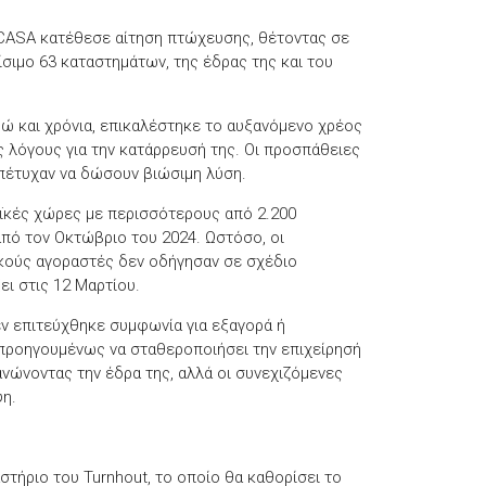
 CASA κατέθεσε αίτηση πτώχευσης, θέτοντας σε
ίσιμο 63 καταστημάτων, της έδρας της και του
δώ και χρόνια, επικαλέστηκε το αυξανόμενο χρέος
 λόγους για την κατάρρευσή της. Οι προσπάθειες
έτυχαν να δώσουν βιώσιμη λύση.
ϊκές χώρες με περισσότερους από 2.200
από τον Οκτώβριο του 2024. Ωστόσο, οι
ικούς αγοραστές δεν οδήγησαν σε σχέδιο
ι στις 12 Μαρτίου.
εν επιτεύχθηκε συμφωνία για εξαγορά ή
προηγουμένως να σταθεροποιήσει την επιχείρησή
ανώνοντας την έδρα της, αλλά οι συνεχιζόμενες
ψη.
τήριο του Turnhout, το οποίο θα καθορίσει το