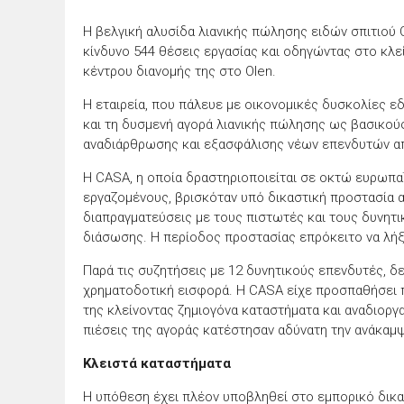
Η βελγική αλυσίδα λιανικής πώλησης ειδών σπιτιού
κίνδυνο 544 θέσεις εργασίας και οδηγώντας στο κλε
κέντρου διανομής της στο Olen.
Η εταιρεία, που πάλευε με οικονομικές δυσκολίες ε
και τη δυσμενή αγορά λιανικής πώλησης ως βασικούς
αναδιάρθρωσης και εξασφάλισης νέων επενδυτών απ
Η CASA, η οποία δραστηριοποιείται σε οκτώ ευρωπα
εργαζομένους, βρισκόταν υπό δικαστική προστασία 
διαπραγματεύσεις με τους πιστωτές και τους δυνητ
διάσωσης. Η περίοδος προστασίας επρόκειτο να λήξε
Παρά τις συζητήσεις με 12 δυνητικούς επενδυτές, δ
χρηματοδοτική εισφορά. Η CASA είχε προσπαθήσει 
της κλείνοντας ζημιογόνα καταστήματα και αναδιοργ
πιέσεις της αγοράς κατέστησαν αδύνατη την ανάκαμ
Κλειστά καταστήματα
Η υπόθεση έχει πλέον υποβληθεί στο εμπορικό δικασ