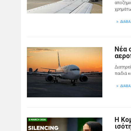
αποζημι
χρημάτω
ΔΙΑΒΑ
Νέα 
αερο
Διατηρε
παιδιά 
ΔΙΑΒΑ
Η Κο
ισότ