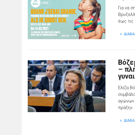
Για να 
Βρυξελλ
έως τις 
ΔΙΑΒΑ
Βόζε
– πλ
γυνα
Ελίζα Β
συμβάλο
αγώνων 
πράξη».
ΔΙΑΒΑ