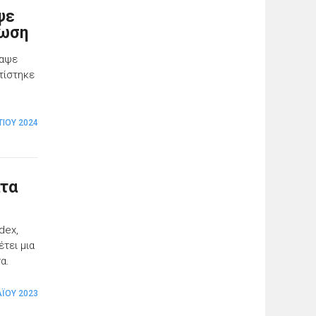
ψε
λωση
ραψε
τίστηκε
ΤΊΟΥ 2024
ατα
dex,
τει μια
α.
Ϊ́ΟΥ 2023