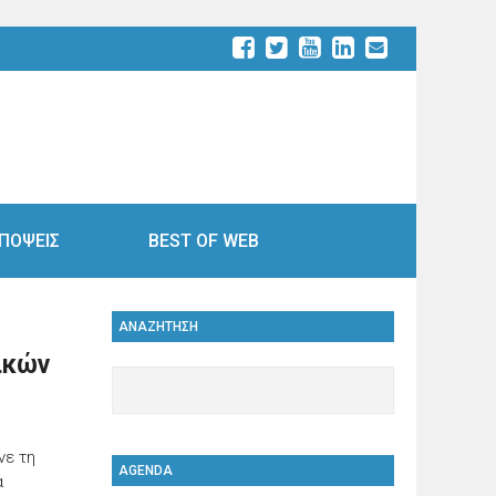
ΠΟΨΕΙΣ
BEST OF WEB
ΑΝΑΖΗΤΗΣΗ
ικών
νε τη
AGENDA
α