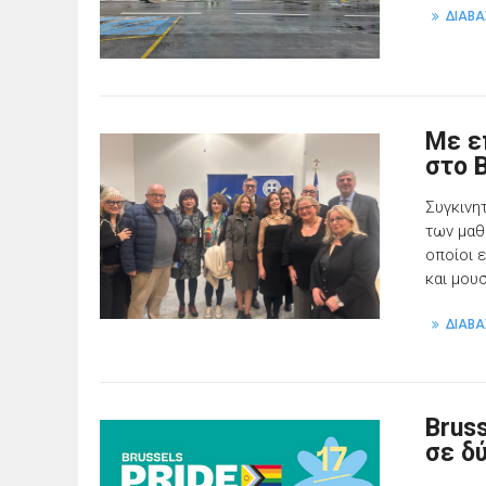
ΔΙΑΒΑ
Με ε
στο 
Συγκινη
των μαθ
οποίοι 
και μου
ΔΙΑΒΑ
Brus
σε δ