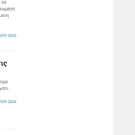
 να
νεωμένη
μενη
Ϊ́ΟΥ 2025
τις
νομα
σωπο.
ΡΊΟΥ 2024