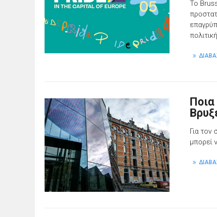
Το Brus
προστατ
επαγρύπ
πολιτικ
ΔΙΑΒΑ
Ποια 
Βρυξ
Για τον
μπορεί 
ΔΙΑΒΑ