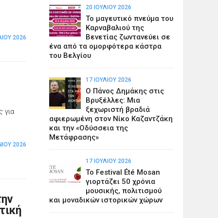
20 ΙΟΥΛΊΟΥ 2026
Το μαγευτικό πνεύμα του
Καρναβαλιού της
Βενετίας ζωντανεύει σε
ΛΊΟΥ 2026
ένα από τα ομορφότερα κάστρα
του Βελγίου
17 ΙΟΥΛΊΟΥ 2026
Ο Πάνος Δημάκης στις
Βρυξέλλες: Μια
ξεχωριστή βραδιά
ς για
αφιερωμένη στον Νίκο Καζαντζάκη
και την «Οδύσσεια της
Μετάφρασης»
ΝΊΟΥ 2026
17 ΙΟΥΛΊΟΥ 2026
Το Festival Été Mosan
γιορτάζει 50 χρόνια
μουσικής, πολιτισμού
την
και μοναδικών ιστορικών χώρων
τική