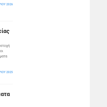
ΡΊΟΥ 2026
είας
μετοχή
οι
ήματα
ΊΟΥ 2025
ματα