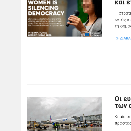
και 
Η στρατ
εντός κα
τη δημό
ΔΙΑΒΑ
Οι ε
των 
Καμία υ
προστασ