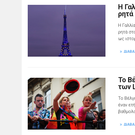
Η Γα
ρητά
Η Γαλλί
ρητά στ
ως ιστο
ΔΙΑΒΑ
Το Β
των 
Το Βέλγ
έναν ετ
βαθμολο
ΔΙΑΒΑ