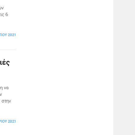
ων
ις 6
ΤΊΟΥ 2021
ιές
η να
ν
 στην
ΊΟΥ 2021