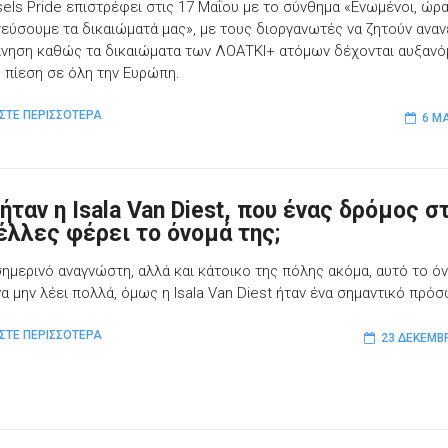
sels Pride επιστρέφει στις 17 Μαΐου με το σύνθημα «Ενωμένοι, ώρα
εύσουμε τα δικαιώματά μας», με τους διοργανωτές να ζητούν ανα
νηση καθώς τα δικαιώματα των ΛΟΑΤΚΙ+ ατόμων δέχονται αυξανό
ή πίεση σε όλη την Ευρώπη.
ΣΤΕ ΠΕΡΙΣΣΟΤΕΡΑ
6 ΜΑ
ήταν η Isala Van Diest, που ένας δρόμος σ
έλλες φέρει το όνομά της;
 σημερινό αναγνώστη, αλλά και κάτοικο της πόλης ακόμα, αυτό το ό
να μην λέει πολλά, όμως η Isala Van Diest ήταν ένα σημαντικό πρό
ΣΤΕ ΠΕΡΙΣΣΟΤΕΡΑ
23 ΔΕΚΕΜΒ