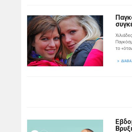
Παγκ
συγκ
Χιλιάδε
Παγκόσμ
το «ότα
ΔΙΑΒΑ
Εβδο
Βρυξ