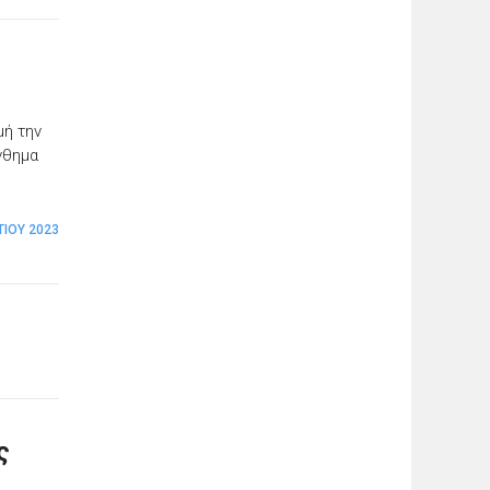
μή την
νθημα
ΤΊΟΥ 2023
ς