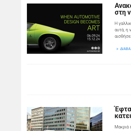
Ανακ
στη 
Η γαλλι
αυτά, η
αισθήσε
ΔΙΑΒΑ
Έφτα
κατευ
Μακριά 