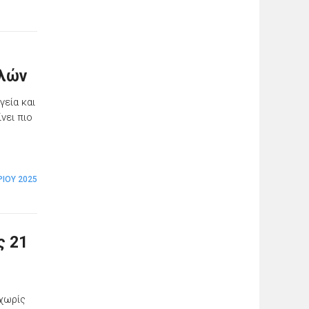
λλών
γεία και
νει πιο
ΡΊΟΥ 2025
ς 21
 χωρίς