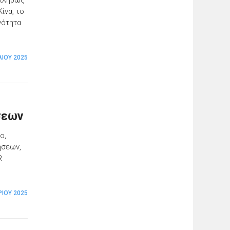
 πλήρως
ίνα, το
νότητα
ΛΊΟΥ 2025
σεων
ο,
ήσεων,
R
ΡΊΟΥ 2025