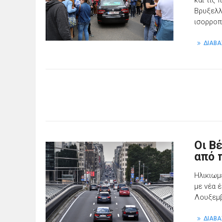
και τις
Βρυξελλ
ισορροπ
ΔΙΑΒΑ
Οι Β
από 
Ηλικιωμ
με νέα 
Λουξεμβ
ΔΙΑΒΑ