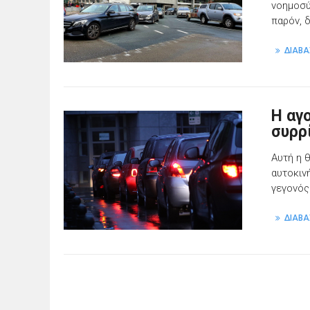
νοημοσύ
παρόν, δ
ΔΙΑΒΑ
Η αγ
συρρ
Αυτή η 
αυτοκιν
γεγονός 
ΔΙΑΒΑ