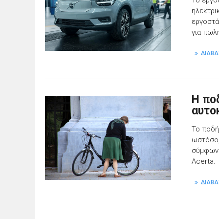
Το εργο
ηλεκτρι
εργοστά
για πωλ
ΔΙΑΒΑ
Η πο
αυτο
Το ποδή
ωστόσο,
σύμφωνα
Acerta.
ΔΙΑΒΑ