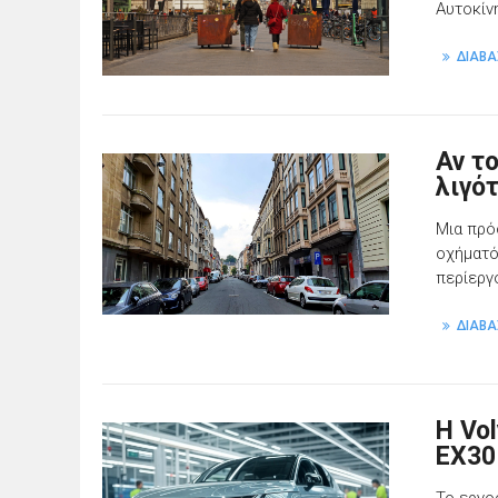
Αυτοκίν
ΔΙΑΒΑ
Αν τ
λιγό
Μια πρό
οχήματό
περίεργο
ΔΙΑΒΑ
Η Vo
EX30