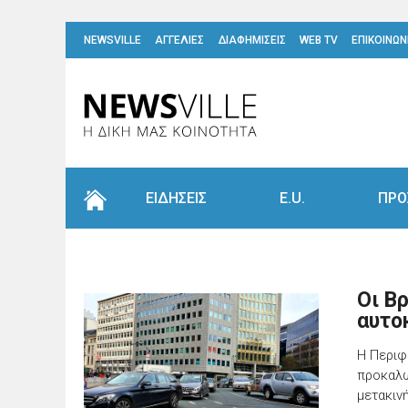
NEWSVILLE
ΑΓΓΕΛΙΕΣ
ΔΙΑΦΗΜΙΣΕΙΣ
WEB TV
ΕΠΙΚΟΙΝΩΝ
ΕΙΔΗΣΕΙΣ
E.U.
ΠΡΟ
Οι Β
αυτο
Η Περιφ
προκαλώ
μετακιν