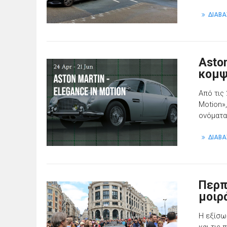
ΔΙΑΒΑ
Aston
κομψ
Από τις 
Motion»
ονόματα
ΔΙΑΒΑ
Περπ
μοιρ
Η εξίσω