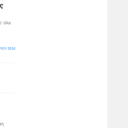
ης
ρ' όλα
ΊΟΥ 2024
τή