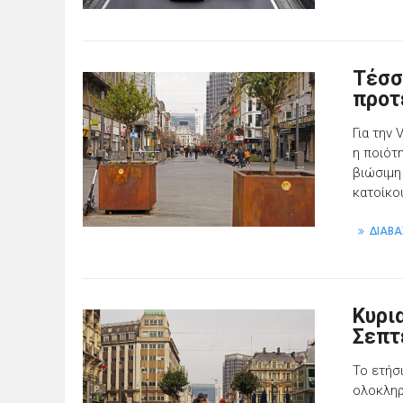
Τέσσ
προτ
Για την 
η ποιότ
βιώσιμη
κατοίκο
ΔΙΑΒΑ
Κυρι
Σεπτ
Το ετήσ
ολοκληρ