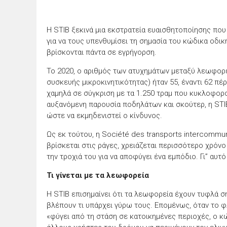
Η STIB ξεκινά μια εκστρατεία ευαισθητοποίησης πο
για να τους υπενθυμίσει τη σημασία του κώδικα οδικ
βρίσκονται πάντα σε εγρήγορση.
Το 2020, ο αριθμός των ατυχημάτων μεταξύ λεωφορε
συσκευής μικροκινητικότητας) ήταν 55, έναντι 62 πέ
χαμηλά σε σύγκριση με τα 1.250 τραμ που κυκλοφορο
αυξανόμενη παρουσία ποδηλάτων και σκούτερ, η STI
ώστε να εκμηδενιστεί ο κίνδυνος.
Ως εκ τούτου, η Société des transports intercommun
βρίσκεται στις ράγες, χρειάζεται περισσότερο χρόνο 
την τροχιά του για να αποφύγει ένα εμπόδιο. Γι” αυτό
Τι γίνεται με τα λεωφορεία
H STIB επισημαίνει ότι τα λεωφορεία έχουν τυφλά σ
βλέπουν τι υπάρχει γύρω τους. Επομένως, όταν το φ
«φύγει από τη στάση σε κατοικημένες περιοχές, ο κ