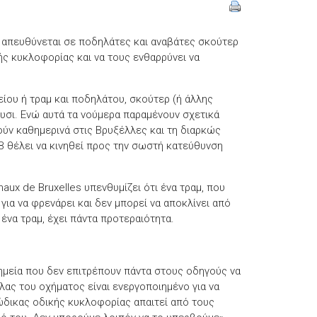
υ απευθύνεται σε ποδηλάτες και αναβάτες σκούτερ
ής κυκλοφορίας και να τους ενθαρρύνει να
ίου ή τραμ και ποδηλάτου, σκούτερ (ή άλλης
ρυσι. Ενώ αυτά τα νούμερα παραμένουν σχετικά
ύν καθημερινά στις Βρυξέλλες και τη διαρκώς
B θέλει να κινηθεί προς την σωστή κατεύθυνση
aux de Bruxelles υπενθυμίζει ότι ένα τραμ, που
για να φρενάρει και δεν μπορεί να αποκλίνει από
 ένα τραμ, έχει πάντα προτεραιότητα.
ημεία που δεν επιτρέπουν πάντα στους οδηγούς να
λας του οχήματος είναι ενεργοποιημένο για να
ώδικας οδικής κυκλοφορίας απαιτεί από τους