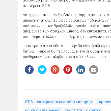
άλλους χρήστες του δρόμου να περιμένουν τον ελιγ
αναφέρει η STIB.
Αυτή η καμπάνια περιλαμβάνει επίσης το μετρό, οι σ
απερίσκεπτη συμπεριφορά ορισμένων ποδηλατών ή χ
συγκοινωνίας των Βρυξελλών προειδοποιεί ότι απαγ
αποβάθρες των σταθμών. Επίσης, δεν επιτρέπεται ν
οποιοδήποτε άλλο σημείο πλην της επιφάνειας του
Η εκστρατεία ευαισθητοποίησης θα είναι διαθέσιμη σ
δίκτυα. Η εικόνα θα περιλαμβάνει ένα σκούτερ ή έν
σύνθημα «Μην καταλήξετε σε αυτό το λεωφορείο, αφ
STIB
εκστρατεία ευαισθητοποίησης
καμπάν
οδική συμπεριφορά
ποδήλατα
σκούτερ