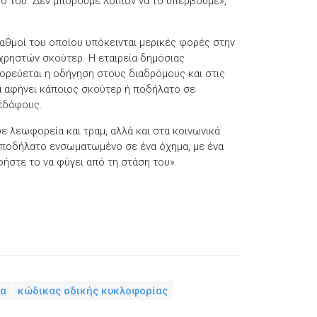
μό του. Δεν μπορούμε λοιπόν να το υπερβούμε»,
ταθμοί του οποίου υπόκεινται μερικές φορές στην
ρηστών σκούτερ. Η εταιρεία δημόσιας
ορεύεται η οδήγηση στους διαδρόμους και στις
α αφήνει κάποιος σκούτερ ή ποδήλατο σε
 εδάφους.
ε λεωφορεία και τραμ, αλλά και στα κοινωνικά
α ποδήλατο ενσωματωμένο σε ένα όχημα, με ένα
ήστε το να φύγει από τη στάση του».
ια
κώδικας οδικής κυκλοφορίας