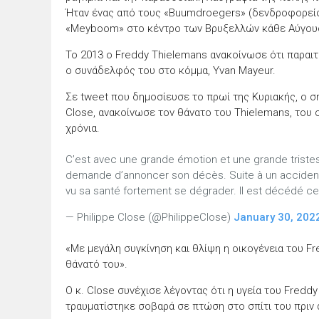
Ήταν ένας από τους «Buumdroegers» (δενδροφορείς
«Meyboom» στο κέντρο των Βρυξελλών κάθε Αύγου
Το 2013 ο Freddy Thielemans ανακοίνωσε ότι παραιτ
ο συνάδελφός του στο κόμμα, Yvan Mayeur.
Σε tweet που δημοσίευσε το πρωί της Κυριακής, ο σ
Close, ανακοίνωσε τον θάνατο του Thielemans, του
χρόνια.
C’est avec une grande émotion et une grande triste
demande d’annoncer son décès. Suite à un accident 
vu sa santé fortement se dégrader. Il est décédé ce 
— Philippe Close (@PhilippeClose)
January 30, 202
«Με μεγάλη συγκίνηση και θλίψη η οικογένεια του F
θάνατό του».
Ο κ. Close συνέχισε λέγοντας ότι η υγεία του Fredd
τραυματίστηκε σοβαρά σε πτώση στο σπίτι του πριν 