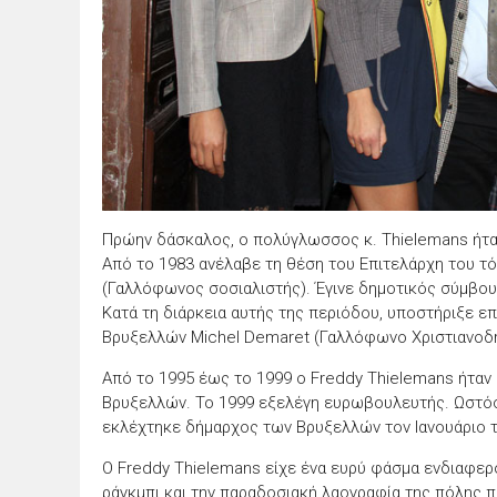
Πρώην δάσκαλος, ο πολύγλωσσος κ. Thielemans ήταν
Από το 1983 ανέλαβε τη θέση του Επιτελάρχη του τ
(Γαλλόφωνος σοσιαλιστής). Έγινε δημοτικός σύμβουλ
Κατά τη διάρκεια αυτής της περιόδου, υποστήριξε ε
Βρυξελλών Michel Demaret (Γαλλόφωνο Χριστιανοδη
Από το 1995 έως το 1999 ο Freddy Thielemans ήταν
Βρυξελλών. Το 1999 εξελέγη ευρωβουλευτής. Ωστόσ
εκλέχτηκε δήμαρχος των Βρυξελλών τον Ιανουάριο τ
Ο Freddy Thielemans είχε ένα ευρύ φάσμα ενδιαφερ
ράγκμπι και την παραδοσιακή λαογραφία της πόλης π