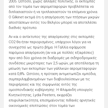
2005. Ωστόσο, χωρίς αλλαγές πολιτικής, οι εκπομπές
από τον τομέα των αερομεταφορών προβλέπεται να
διπλασιαστούν ή να τριπλασιαστούν τα επόμενα χρόνια.
Ο Gilkinet εκτιμά ότι η απαγόρευση των πτήσεων μικρών
αποστάσεων εντός του Βελγίου μπορεί να αποτελέσει
διεθνές πρότυπο.
Αν και ο αντίκτυπος της απαγόρευσης στις εκπομπές
CO2 θα ήταν περιορισμένος, υπάρχουν λόγοι για να
συνεχιστεί ως πρώτο βήμα. Η Γαλλία εφάρμοσε
παρόμοια απαγόρευση (αν και με πολλές εξαιρέσεις)
πριν από δύο χρόνια σε διαδρομές με σιδηροδρομικές
συνδέσεις μικρότερες των 2,5 ωρών, με αποτέλεσμα τη
μείωση των εκπομπών των γαλλικών αερομεταφορών
κατά 0,8%. Ωστόσο, η πρόταση αντιμετωπίζει εμπόδια,
συμπεριλαμβανομένων των διαβουλεύσεων με τις
περιφέρειες και της συμφωνίας εντός της
ομοσπονδιακής κυβέρνησης. Η Φλαμανδή υπουργός
Κινητικότητας, Lydia Peeters, εκφράζει
επιφυλακτικότητα, επισημαίνοντας πιθανές αρνητικές
οικονομικές επιπτώσεις στον τομέα των