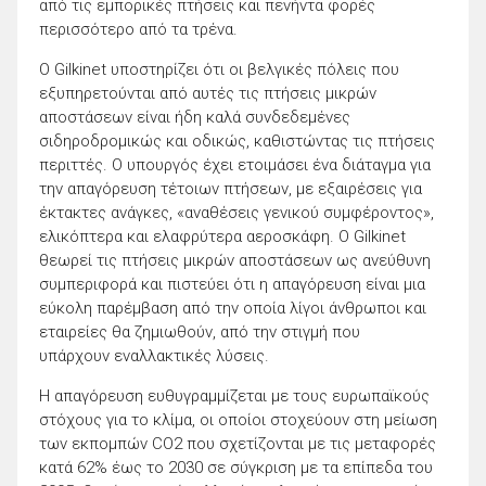
από τις εμπορικές πτήσεις και πενήντα φορές
περισσότερο από τα τρένα.
Ο Gilkinet υποστηρίζει ότι οι βελγικές πόλεις που
εξυπηρετούνται από αυτές τις πτήσεις μικρών
αποστάσεων είναι ήδη καλά συνδεδεμένες
σιδηροδρομικώς και οδικώς, καθιστώντας τις πτήσεις
περιττές. Ο υπουργός έχει ετοιμάσει ένα διάταγμα για
την απαγόρευση τέτοιων πτήσεων, με εξαιρέσεις για
έκτακτες ανάγκες, «αναθέσεις γενικού συμφέροντος»,
ελικόπτερα και ελαφρύτερα αεροσκάφη. Ο Gilkinet
θεωρεί τις πτήσεις μικρών αποστάσεων ως ανεύθυνη
συμπεριφορά και πιστεύει ότι η απαγόρευση είναι μια
εύκολη παρέμβαση από την οποία λίγοι άνθρωποι και
εταιρείες θα ζημιωθούν, από την στιγμή που
υπάρχουν εναλλακτικές λύσεις.
Η απαγόρευση ευθυγραμμίζεται με τους ευρωπαϊκούς
στόχους για το κλίμα, οι οποίοι στοχεύουν στη μείωση
των εκπομπών CO2 που σχετίζονται με τις μεταφορές
κατά 62% έως το 2030 σε σύγκριση με τα επίπεδα του