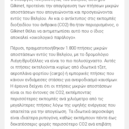
Gilkinet, προτείνει την απαγόρευση των πτήσεων μικρών
αποστάσεων που απογειώνονται και προσγειώνονται
εντός του Βελγίου. Αν και ο αντίκτυπος στις εκπομπές
διοξειδίου του άνθρακα (CO2) θα ήταν περιορισμένος, ο
Gilkinet θέλει να αντιμετωπίσει αυτό που ο ίδιος
αποκαλεί «οικολογικό παράλογο».
Πέρυσι, πραγματοποιήθηκαν 1.800 πτήσεις μικρών
αποστάσεων εντός του Βελγίου, με το δρομολόγιο
Λιέγη-Βρυξέλλες να είναι το πιο πολυσύχναστο. Αυτές
οι πτήσεις εκτελούνται κυρίως από ιδιωτικά τζετ,
αεροπλάνα φορτίου (cargo) ή εμπορικές πτήσεις που
κάνουν ενδιάμεσες στάσεις για ανεφοδιασμό καυσίμων.
Η έρευνα δείχνει ότι οι πτήσεις μικρών αποστάσεων
είναι οι πιο έντονες σε CO2, εκπέμποντας
περισσότερες εκπομπές ανά χιλιόμετρο από τις
μεγαλύτερες πτήσεις λόγω της υψηλής ενέργειας που
απαιτείται για την απογείωση. Τα ιδιωτικά αεροσκάφη
είναι ιδιαίτερα ρυπογόνα, καθώς εκπέμπουν πέντε έως
δεκατέσσερις φορές περισσότερο CO2 ανά επιβάτη