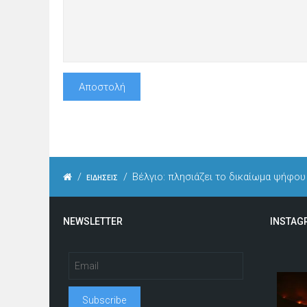
/
/
Βέλγιο: πλησιάζει το δικαίωμα ψήφου
ΕΙΔΗΣΕΙΣ
NEWSLETTER
INSTAG