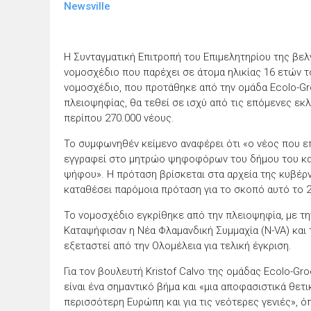
Newsville
Η Συνταγματική Επιτροπή του Επιμελητηρίου της βελ
νομοσχέδιο που παρέχει σε άτομα ηλικίας 16 ετών 
νομοσχέδιο, που προτάθηκε από την ομάδα Ecolo-Gr
πλειοψηφίας, θα τεθεί σε ισχύ από τις επόμενες εκλ
περίπου 270.000 νέους.
Το συμφωνηθέν κείμενο αναφέρει ότι «ο νέος που επ
εγγραφεί στο μητρώο ψηφοφόρων του δήμου του κα
ψήφου». Η πρόταση βρίσκεται στα αρχεία της κυβέρν
καταθέσει παρόμοια πρόταση για το σκοπό αυτό το 2
Το νομοσχέδιο εγκρίθηκε από την πλειοψηφία, με τ
Καταψήφισαν η Νέα Φλαμανδική Συμμαχία (N-VA) και 
εξεταστεί από την Ολομέλεια για τελική έγκριση.
Για τον βουλευτή Kristof Calvo της ομάδας Ecolo-Gr
είναι ένα σημαντικό βήμα και «μια αποφασιστικά θετι
περισσότερη Ευρώπη και για τις νεότερες γενιές», 