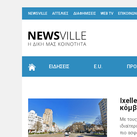
NEWSVILLE
ΑΓΓΕΛΙΕΣ
ΔΙΑΦΗΜΙΣΕΙΣ
WEB TV
ΕΠΙΚΟΙΝΩΝ
ΕΙΔΗΣΕΙΣ
E.U.
ΠΡΟ
Ixell
κόμβο
Με τους 
ιδιαίτε
πιο ασφ