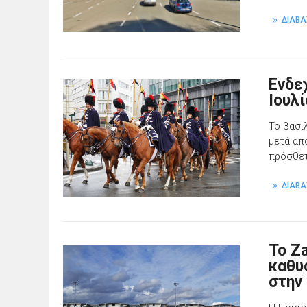
ΔΙΑΒΑ
Ενδε
Ιουλ
Το βασιλ
μετά απ
πρόσθετ
ΔΙΑΒΑ
Το Z
καθυ
στην