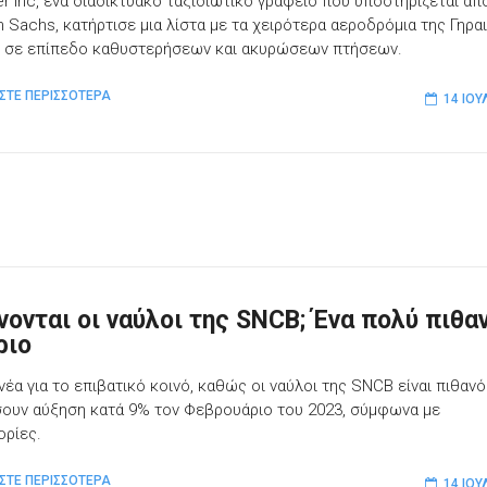
r Inc, ένα διαδικτυακό ταξιδιωτικό γραφείο που υποστηρίζεται απ
 Sachs, κατήρτισε μια λίστα με τα χειρότερα αεροδρόμια της Γηρα
 σε επίπεδο καθυστερήσεων και ακυρώσεων πτήσεων.
ΣΤΕ ΠΕΡΙΣΣΟΤΕΡΑ
14 ΙΟΥ
νονται οι ναύλοι της SNCB; Ένα πολύ πιθα
ριο
νέα για το επιβατικό κοινό, καθώς οι ναύλοι της SNCB είναι πιθανό
ουν αύξηση κατά 9% τον Φεβρουάριο του 2023, σύμφωνα με
ρίες.
ΣΤΕ ΠΕΡΙΣΣΟΤΕΡΑ
14 ΙΟΥ