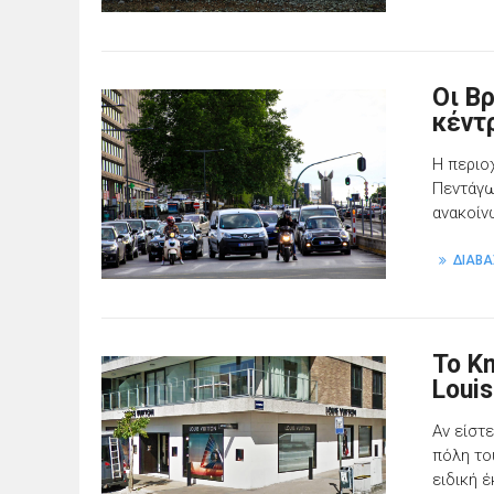
Οι Β
κέντ
Η περιο
Πεντάγω
ανακοίν
ΔΙΑΒΑ
To K
Louis
Αν είστε
πόλη το
ειδική 