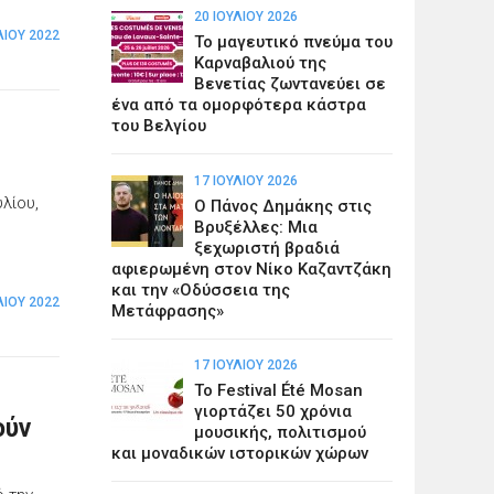
20 ΙΟΥΛΊΟΥ 2026
ΛΊΟΥ 2022
Το μαγευτικό πνεύμα του
Καρναβαλιού της
Βενετίας ζωντανεύει σε
ένα από τα ομορφότερα κάστρα
του Βελγίου
17 ΙΟΥΛΊΟΥ 2026
υλίου,
Ο Πάνος Δημάκης στις
Βρυξέλλες: Μια
ξεχωριστή βραδιά
αφιερωμένη στον Νίκο Καζαντζάκη
και την «Οδύσσεια της
ΛΊΟΥ 2022
Μετάφρασης»
17 ΙΟΥΛΊΟΥ 2026
Το Festival Été Mosan
γιορτάζει 50 χρόνια
ούν
μουσικής, πολιτισμού
και μοναδικών ιστορικών χώρων