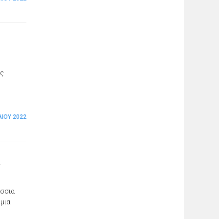
ως
ΛΊΟΥ 2022
α
άσσια
 μια