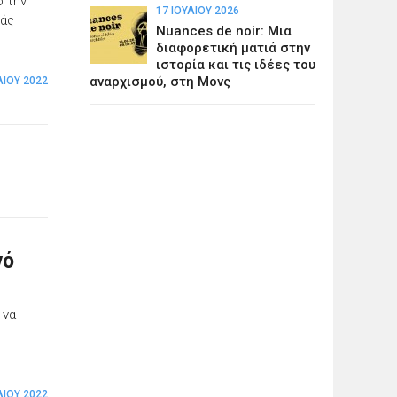
ό την
17 ΙΟΥΛΊΟΥ 2026
ιάς
Nuances de noir: Μια
διαφορετική ματιά στην
ιστορία και τις ιδέες του
αναρχισμού, στη Μονς
ΛΊΟΥ 2022
νό
 να
ΛΊΟΥ 2022