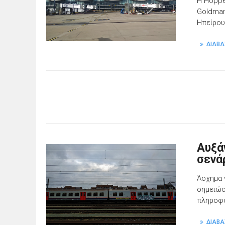
H Hoppe
Goldman
Ηπείρου
ΔΙΑΒΑ
Αυξά
σενά
Άσχημα 
σημειώσ
πληροφο
ΔΙΑΒΑ