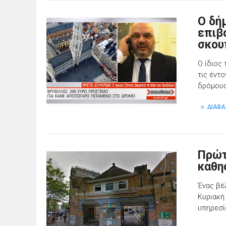
Ο δή
επιβ
σκου
Ο ίδιος
τις έντ
δρόμους
ΔΙΑΒΑ
Πρώτ
καθη
Ένας βέ
Κυριακή
υπηρεσί