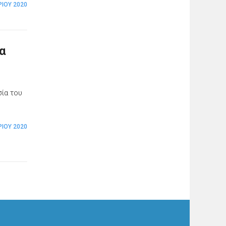
ΊΟΥ 2020
α
ς
σία του
ΊΟΥ 2020