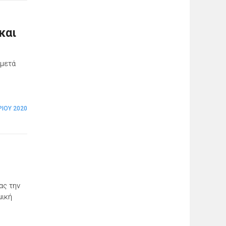
και
 μετά
ς
ΊΟΥ 2020
ας την
μική