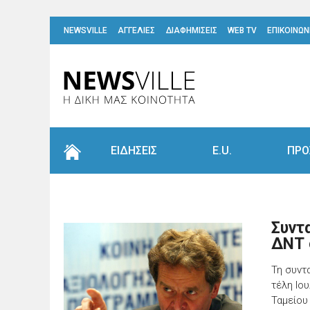
NEWSVILLE
ΑΓΓΕΛΙΕΣ
ΔΙΑΦΗΜΙΣΕΙΣ
WEB TV
ΕΠΙΚΟΙΝΩΝ
ΕΙΔΗΣΕΙΣ
E.U.
ΠΡΟ
Συντ
ΔΝΤ 
Τη συντ
τέλη Ιο
Ταμείου