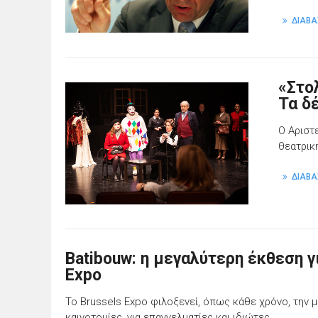
ΔΙΑΒΑ
«Στο
Τα δ
Ο Αριστ
θεατρικ
ΔΙΑΒΑ
Batibouw: η μεγαλύτερη έκθεση γι
Expo
To Brussels Expo φιλοξενεί, όπως κάθε χρόνο, την μεγ
καινοτομίες, για επαγγελματίες και ιδιώτες.