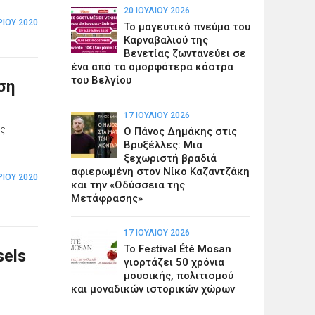
20 ΙΟΥΛΊΟΥ 2026
ΊΟΥ 2020
Το μαγευτικό πνεύμα του
Καρναβαλιού της
Βενετίας ζωντανεύει σε
ένα από τα ομορφότερα κάστρα
του Βελγίου
ση
17 ΙΟΥΛΊΟΥ 2026
ης
Ο Πάνος Δημάκης στις
Βρυξέλλες: Μια
ξεχωριστή βραδιά
αφιερωμένη στον Νίκο Καζαντζάκη
ΊΟΥ 2020
και την «Οδύσσεια της
Μετάφρασης»
17 ΙΟΥΛΊΟΥ 2026
Το Festival Été Mosan
sels
γιορτάζει 50 χρόνια
μουσικής, πολιτισμού
και μοναδικών ιστορικών χώρων