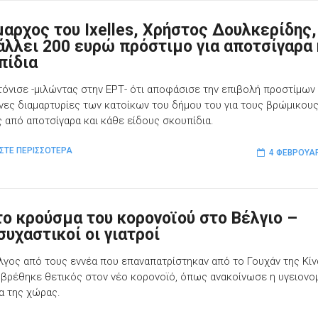
μαρχος του Ixelles, Χρήστος Δουλκερίδης,
άλλει 200 ευρώ πρόστιμο για αποτσίγαρα 
πίδια
 τόνισε -μιλώντας στην ΕΡΤ- ότι αποφάσισε την επιβολή προστίμων
ονες διαμαρτυρίες των κατοίκων του δήμου του για τους βρώμικου
 από αποτσίγαρα και κάθε είδους σκουπίδια.
ΣΤΕ ΠΕΡΙΣΣΟΤΕΡΑ
4 ΦΕΒΡΟΥΑΡ
ο κρούσμα του κορονoϊού στο Βέλγιο –
συχαστικοί οι γιατροί
λγος από τους εννέα που επαναπατρίστηκαν από το Γουχάν της Κίν
 βρέθηκε θετικός στον νέο κορονoϊό, όπως ανακοίνωσε η υγειονο
α της χώρας.