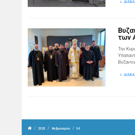
ΔΙΑΒΑ
Βυζα
των 
Την Κυρ
Υπαπαντ
Βυζαντι
ΔΙΑΒΑ
/
/
/
2020
Φεβρουαρίου
04