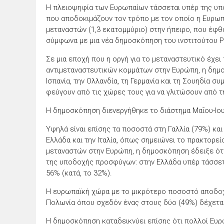
Η πλειοψηφία των Ευρωπαίων τάσσεται υπέρ της υπ
που αποδοκιμάζουν τον τρόπο με τον οποίο η Ευρωπ
μεταναστών (1,3 εκατομμύριο) στην ήπειρο, που έφθ
σύμφωνα με μια νέα δημοσκόπηση του ινστιτούτου 
Σε μια εποχή που η οργή για το μεταναστευτικό έχε
αντιμεταναστευτικών κομμάτων στην Ευρώπη, η δημο
Ισπανία, την Ολλανδία, τη Γερμανία και τη Σουηδία 
φεύγουν από τις χώρες τους για να γλιτώσουν από τη
Η δημοσκόπηση διενεργήθηκε το διάστημα Μαΐου-Ιου
Υψηλά είναι επίσης τα ποσοστά στη Γαλλία (79%) και
Ελλάδα και την Ιταλία, όπως σημειώνει το πρακτορεί
μεταναστών στην Ευρώπη, η δημοσκόπηση έδειξε ότ
της υποδοχής προσφύγων: στην Ελλάδα υπέρ τάσσεται
56% (κατά, το 32%).
Η ευρωπαϊκή χώρα με το μικρότερο ποσοστό αποδοχής
Πολωνία όπου σχεδόν ένας στους δύο (49%) δέχετα
Η δημοσκόπηση καταδεικνύει επίσης ότι πολλοί Ευρω