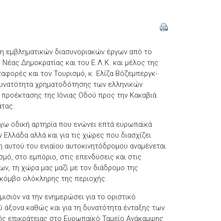
ση εμβληματικών διασυνοριακών έργων από το
Νέας Δημοκρατίας και του Ε.Λ.Κ. και μέλος της
αφορές και τον Τουρισμό, κ. Ελίζα Βόζεμπεργκ-
δυνατότητα χρηματοδότησης των ελληνικών
 προέκτασης της Ιόνιας Οδού προς την Κακαβιά
άτας.
όγω οδική αρτηρία που ενώνει επτά ευρωπαϊκά
 Ελλάδα αλλά και για τις χώρες που διασχίζει.
η αυτού του ενιαίου αυτοκινητόδρομου αναμένεται
μό, στο εμπόριο, στις επενδύσεις και στις
ν, τη χώρα μας μαζί με τον διάδρομο της
 κόμβο ολόκληρης της περιοχής.
μισιόν να την ενημερώσει για το οριστικό
 άξονα καθώς και για τη δυνατότητα ένταξης των
ής επικράτειας στο Ευρωπαϊκό Ταμείο Ανάκαμψης