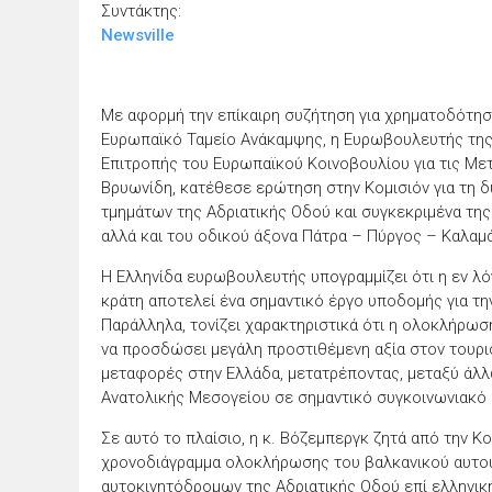
Συντάκτης:
Newsville
Με αφορμή την επίκαιρη συζήτηση για χρηματοδότη
Ευρωπαϊκό Ταμείο Ανάκαμψης, η Ευρωβουλευτής της 
Επιτροπής του Ευρωπαϊκού Κοινοβουλίου για τις Μετ
Βρυωνίδη, κατέθεσε ερώτηση στην Κομισιόν για τη 
τμημάτων της Αδριατικής Οδού και συγκεκριμένα της
αλλά και του οδικού άξονα Πάτρα – Πύργος – Καλαμ
Η Ελληνίδα ευρωβουλευτής υπογραμμίζει ότι η εν λ
κράτη αποτελεί ένα σημαντικό έργο υποδομής για την
Παράλληλα, τονίζει χαρακτηριστικά ότι η ολοκλήρωσ
να προσδώσει μεγάλη προστιθέμενη αξία στον τουρισ
μεταφορές στην Ελλάδα, μετατρέποντας, μεταξύ άλλω
Ανατολικής Μεσογείου σε σημαντικό συγκοινωνιακό
Σε αυτό το πλαίσιο, η κ. Βόζεμπεργκ ζητά από την Κο
χρονοδιάγραμμα ολοκλήρωσης του βαλκανικού αυτού
αυτοκινητόδρομων της Αδριατικής Οδού επί ελληνικ