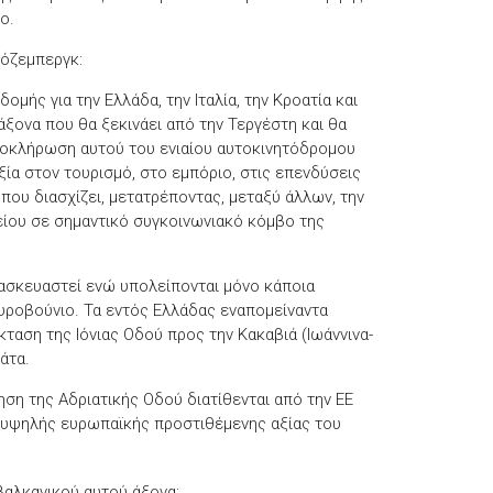
ο.
Βόζεμπεργκ:
μής για την Ελλάδα, την Ιταλία, την Κροατία και
 άξονα που θα ξεκινάει από την Τεργέστη και θα
λοκλήρωση αυτού του ενιαίου αυτοκινητόδρομου
ία στον τουρισμό, στο εμπόριο, στις επενδύσεις
ου διασχίζει, μετατρέποντας, μεταξύ άλλων, την
είου σε σημαντικό συγκοινωνιακό κόμβο της
τασκευαστεί ενώ υπολείπονται μόνο κάποια
αυροβούνιο. Τα εντός Ελλάδας εναπομείναντα
ταση της Ιόνιας Οδού προς την Κακαβιά (Ιωάννινα-
άτα.
ση της Αδριατικής Οδού διατίθενται από την ΕΕ
ς υψηλής ευρωπαϊκής προστιθέμενης αξίας του
βαλκανικού αυτού άξονα;