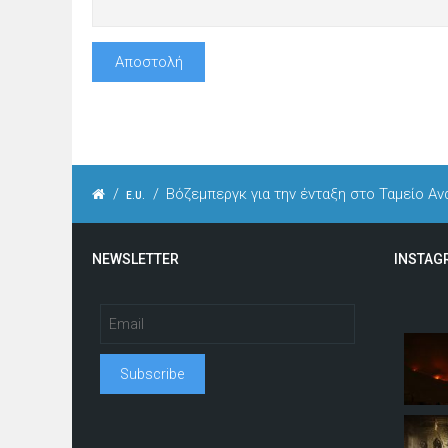
/
/
Βόζεμπεργκ για την ένταξη στο Ταμείο Α
E.U.
NEWSLETTER
INSTAG