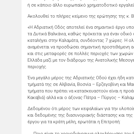
ή σε κάποιο άλλο ευρωπαϊκό χρηματοδοτικό εργαλεί
Ακολουθεί το πλήρες κείμενο της ερώτησης της κ. 
«Η Αδριατική Οδός αποτελεί ένα σημαντικό έργο υποδο
τα Δυτικά Βαλκάνια, καθώς πρόκειται για έναν οδικό
καταλήγει στην Καλαμάτα, συνδέοντας 7 χώρες. Η ο
αναμένεται να προσδώσει σημαντική προστιθέμενη αξ
και στις μεταφορές σε πολλές περιοχές των χωρών π
Ελλάδα μαζί με τον διάδρομo της Ανατολικής Μεσογ
περιοχής.
Ένα μεγάλο μέρος της Αδριατικής Οδού έχει ήδη κα
τμήματά της σε Αλβανία, Βοσνία – Ερζεγοβίνη και Μ
τμήματα που πρέπει να κατασκευαστούν είναι η προέκ
Κακαβιά) αλλά και ο άξονας Πάτρα – Πύργος – Καλαμ
Δεδομένου ότι μέρος των κεφαλαίων για την υλοποίη
και δεδομένης της διασυνοριακής διάστασης και τη
έργου για τα κράτη μέλη, ερωτάται η Επιτροπή:
Ποιο είναι το χρονοδιάγραμμα ολοκλήρωσης του 