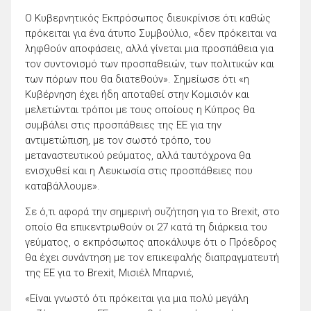
Ο Κυβερνητικός Εκπρόσωπος διευκρίνισε ότι καθώς
πρόκειται για ένα άτυπο Συμβούλιο, «δεν πρόκειται να
ληφθούν αποφάσεις, αλλά γίνεται μια προσπάθεια για
τον συντονισμό των προσπαθειών, των πολιτικών και
των πόρων που θα διατεθούν». Σημείωσε ότι «η
Κυβέρνηση έχει ήδη αποταθεί στην Κομισιόν και
μελετώνται τρόποι με τους οποίους η Κύπρος θα
συμβάλει στις προσπάθειες της ΕΕ για την
αντιμετώπιση, με τον σωστό τρόπο, του
μεταναστευτικού ρεύματος, αλλά ταυτόχρονα θα
ενισχυθεί και η Λευκωσία στις προσπάθειες που
καταβάλλουμε».
Σε ό,τι αφορά την σημερινή συζήτηση για το Brexit, στο
οποίο θα επικεντρωθούν οι 27 κατά τη διάρκεια του
γεύματος, o εκπρόσωπος αποκάλυψε ότι ο Πρόεδρος
θα έχει συνάντηση με τον επικεφαλής διαπραγματευτή
της ΕΕ για το Brexit, Μισιέλ Μπαρνιέ,
«Είναι γνωστό ότι πρόκειται για μια πολύ μεγάλη