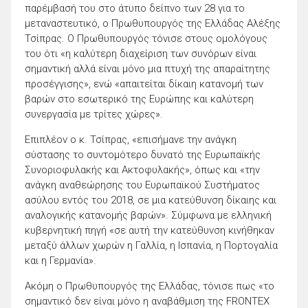
παρέμβασή του στο άτυπο δείπνο των 28 για το
μεταναστευτικό, ο Πρωθυπουργός της Ελλάδας Αλέξης
Τσίπρας. Ο Πρωθυπουργός τόνισε στους ομολόγους
του ότι «η καλύτερη διαχείριση των συνόρων είναι
σημαντική αλλά είναι μόνο μια πτυχή της απαραίτητης
προσέγγισης», ενώ «απαιτείται δίκαιη κατανομή των
βαρών στο εσωτερικό της Ευρώπης και καλύτερη
συνεργασία με τρίτες χώρες».
Επιπλέον ο κ. Τσίπρας, «επισήμανε την ανάγκη
σύστασης το συντομότερο δυνατό της Ευρωπαϊκής
Συνοριοφυλακής και Ακτοφυλακής», όπως και «την
ανάγκη αναθεώρησης του Ευρωπαϊκού Συστήματος
ασύλου εντός του 2018, σε μια κατεύθυνση δίκαιης και
αναλογικής κατανομής βαρών». Σύμφωνα με ελληνική
κυβερνητική πηγή «σε αυτή την κατεύθυνση κινήθηκαν
μεταξύ άλλων χωρών η Γαλλία, η Ισπανία, η Πορτογαλία
και η Γερμανία».
Ακόμη ο Πρωθυπουργός της Ελλάδας, τόνισε πως «το
σημαντικό δεν είναι μόνο η αναβάθμιση της FRONTEX