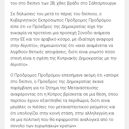
του στο δείπνο των 28, χθες βράδυ στο Σάλτσμπουργκ.
Σε δηλώσεις του μετά το πέρας του δείπνου, ο
Κυβερνητικός Εκπρόσωπος Πρόδρομος Προδρόμου
είπε ότι «ο Πρόεδρος της Δημοκρατίας είχε την
ευκαιρία να προτείνει μια προσεχή Σύνοδο ανάμεσα
στην ΕΕ και τον αραβικό κόσμο, με ιδιαίτερη αναφορά
στην Αίγυπτο», σημειώνοντας ότι «εκεί αναμένεται να
ληφθούν θετικές αποφάσεις, διότι είναι γνωστό πόσο
στενή είναι η σχέση της Κυπριακής Δημοκρατίας με την
Αίγυπτο».
Ο Πρόδρομος Προδρόμου επεσήμανε ακόμη ότι «απόψε
στο δείπνο, ο Πρόεδρος της Δημοκρατίας έκανε
παρέμβαση για το ζήτημα της Μετανάστευσης
αναφέροντας ότι η Κύπρος βρίσκεται σε μια θέση, όπου
περίπου έχουν εξαντληθεί τα περιθώρια, διότι είναι
μεγάλες οι πιέσεις του μεταναστευτικού ρεύματος και
ότι υπολογίζει στην κοινή στάση, στην αλληλεγγύη και
σε μια πολιτική που θα εφαρμοστεί αναλογικά από το
σύνολο των ευρωπαϊκών κρατών».