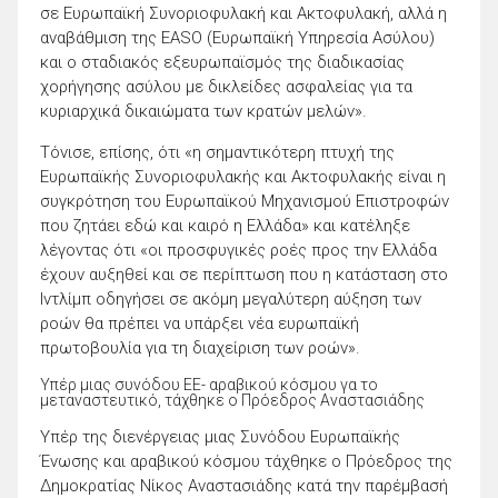
σε Ευρωπαϊκή Συνοριοφυλακή και Ακτοφυλακή, αλλά η
αναβάθμιση της EASO (Ευρωπαϊκή Υπηρεσία Ασύλου)
και ο σταδιακός εξευρωπαϊσμός της διαδικασίας
χορήγησης ασύλου με δικλείδες ασφαλείας για τα
κυριαρχικά δικαιώματα των κρατών μελών».
Τόνισε, επίσης, ότι «η σημαντικότερη πτυχή της
Ευρωπαϊκής Συνοριοφυλακής και Ακτοφυλακής είναι η
συγκρότηση του Ευρωπαϊκού Μηχανισμού Επιστροφών
που ζητάει εδώ και καιρό η Ελλάδα» και κατέληξε
λέγοντας ότι «οι προσφυγικές ροές προς την Ελλάδα
έχουν αυξηθεί και σε περίπτωση που η κατάσταση στο
Ιντλίμπ οδηγήσει σε ακόμη μεγαλύτερη αύξηση των
ροών θα πρέπει να υπάρξει νέα ευρωπαϊκή
πρωτοβουλία για τη διαχείριση των ροών».
Υπέρ μιας συνόδου ΕΕ- αραβικού κόσμου γα το
μεταναστευτικό, τάχθηκε ο Πρόεδρος Αναστασιάδης
Yπέρ της διενέργειας μιας Συνόδου Ευρωπαϊκής
Ένωσης και αραβικού κόσμου τάχθηκε ο Πρόεδρος της
Δημοκρατίας Νίκος Αναστασιάδης κατά την παρέμβασή