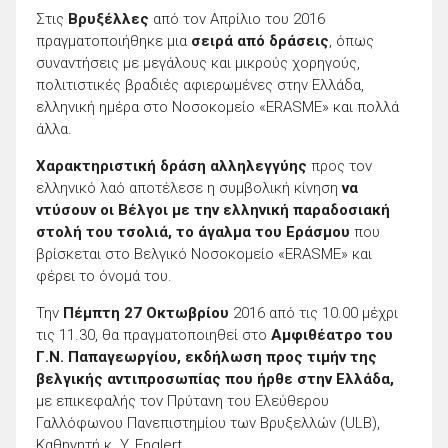
Στις
Βρυξέλλες
από τον Απρίλιο του 2016
πραγματοποιήθηκε μια
σειρά από δράσεις
, όπως
συναντήσεις με μεγάλους και μικρούς χορηγούς,
πολιτιστικές βραδιές αφιερωμένες στην Ελλάδα,
ελληνική ημέρα στο Νοσοκομείο «ERASME» και πολλά
άλλα.
Χαρακτηριστική δράση αλληλεγγύης
προς τον
ελληνικό λαό αποτέλεσε η συμβολική κίνηση
να
ντύσουν οι Βέλγοι με την ελληνική παραδοσιακή
στολή του τσολιά, το άγαλμα του Εράσμου
που
βρίσκεται στο Βελγικό Νοσοκομείο «ERASME» και
φέρει το όνομά του.
Την
Πέμπτη 27 Οκτωβρίου
2016 από τις 10.00 μέχρι
τις 11.30, θα πραγματοποιηθεί στο
Αμφιθέατρο του
Γ.Ν. Παπαγεωργίου, εκδήλωση προς τιμήν της
βελγικής αντιπροσωπίας που ήρθε στην Ελλάδα,
με επικεφαλής τον Πρύτανη του Ελεύθερου
Γαλλόφωνου Πανεπιστημίου των Βρυξελλών (ULB),
Καθηγητή κ. Y. Englert.