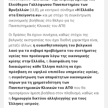
Ελεύθερου Γαλλόφωνου Πανεπιστημίου των
Βρυξελλών
(ULB), με κεντρικό σύνθημα
«Η Ελλάδα
στα Επείγοντα.eu»
και με στόχο τη συγκέντρωση
οικονομικής βοήθειας στο Βέλγιο για τις
Πανεπιστημιακές Κλινικές του ΑΠΘ.
Οι δράσεις θα έχουν συνέχεια, καθώς στόχοι της
βελγικής εκστρατείας που έχει διεθνή χαρακτήρα είναι,
μεταξύ άλλων,
η ευαισθητοποίηση του βελγικού
λαού για τα σοβαρά προβλήματα του συστήματος
υγείας που προέκυψαν λόγω της οικονομικής
κρίσης στην Ελλάδα,
η
διασφάλιση του
δικαιώματος κάθε Έλληνα πολίτη να έχει
πρόσβαση σε υψηλού επιπέδου υπηρεσίες υγείας,
η
συγκέντρωση των απαραίτητων οικονομικών
πόρων για τη χρηματοδότηση των
Πανεπιστημιακών Κλινικών του ΑΠΘ
που θα
προσφέρουν άμεση βοήθεια στον πληθυσμό, καθώς και
η
δημιουργία δικτύου αλληλεγγύης για τους
Έλληνες ιατρούς.