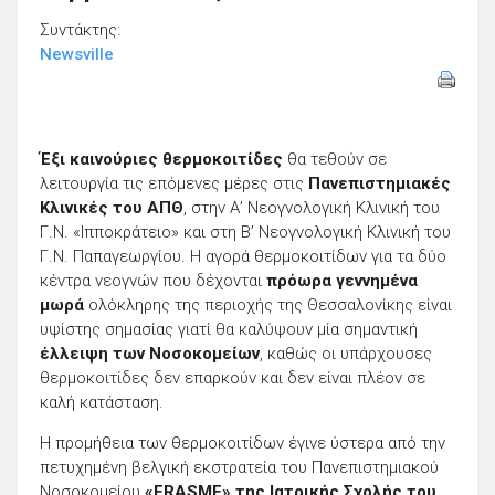
Συντάκτης:
Newsville
Έξι καινούριες θερμοκοιτίδες
θα τεθούν σε
λειτουργία τις επόμενες μέρες στις
Πανεπιστημιακές
Κλινικές του ΑΠΘ
, στην Α’ Νεογνολογική Κλινική του
Γ.Ν. «Ιπποκράτειο» και στη Β’ Νεογνολογική Κλινική του
Γ.Ν. Παπαγεωργίου. Η αγορά θερμοκοιτίδων για τα δύο
κέντρα νεογνών που δέχονται
πρόωρα γεννημένα
μωρά
ολόκληρης της περιοχής της Θεσσαλονίκης είναι
υψίστης σημασίας γιατί θα καλύψουν μία σημαντική
έλλειψη των Νοσοκομείων
, καθώς οι υπάρχουσες
θερμοκοιτίδες δεν επαρκούν και δεν είναι πλέον σε
καλή κατάσταση.
Η προμήθεια των θερμοκοιτίδων έγινε ύστερα από την
πετυχημένη βελγική εκστρατεία του Πανεπιστημιακού
Νοσοκομείου
«ERASME» της Ιατρικής Σχολής του