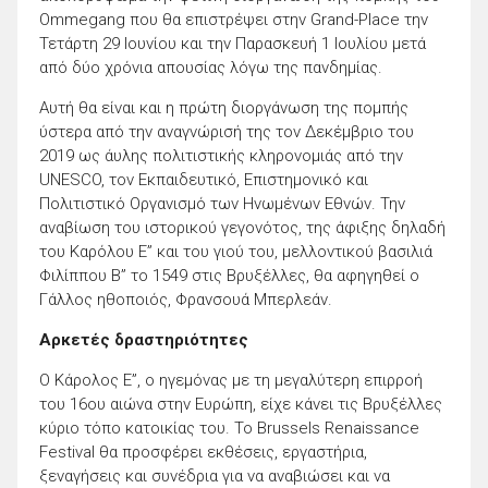
Ommegang που θα επιστρέψει στην Grand-Place την
Τετάρτη 29 Ιουνίου και την Παρασκευή 1 Ιουλίου μετά
από δύο χρόνια απουσίας λόγω της πανδημίας.
Αυτή θα είναι και η πρώτη διοργάνωση της πομπής
ύστερα από την αναγνώρισή της τον Δεκέμβριο του
2019 ως άυλης πολιτιστικής κληρονομιάς από την
UNESCO, τον Εκπαιδευτικό, Επιστημονικό και
Πολιτιστικό Οργανισμό των Ηνωμένων Εθνών. Την
αναβίωση του ιστορικού γεγονότος, της άφιξης δηλαδή
του Καρόλου Ε” και του γιού του, μελλοντικού βασιλιά
Φιλίππου Β” το 1549 στις Βρυξέλλες, θα αφηγηθεί ο
Γάλλος ηθοποιός, Φρανσουά Μπερλεάν.
Αρκετές δραστηριότητες
Ο Κάρολος Ε”, ο ηγεμόνας με τη μεγαλύτερη επιρροή
του 16ου αιώνα στην Ευρώπη, είχε κάνει τις Βρυξέλλες
κύριο τόπο κατοικίας του. Το Brussels Renaissance
Festival θα προσφέρει εκθέσεις, εργαστήρια,
ξεναγήσεις και συνέδρια για να αναβιώσει και να