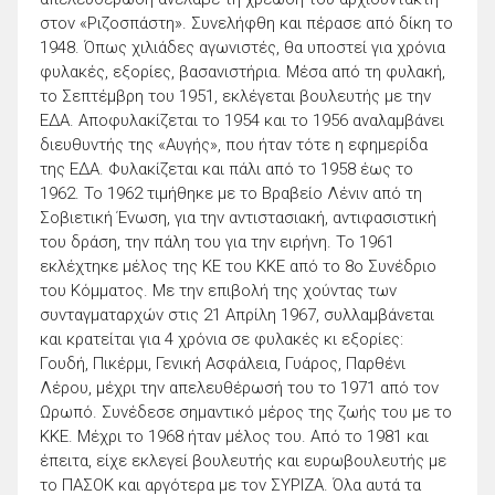
στον «Ριζοσπάστη». Συνελήφθη και πέρασε από δίκη το
1948. Όπως χιλιάδες αγωνιστές, θα υποστεί για χρόνια
φυλακές, εξορίες, βασανιστήρια. Μέσα από τη φυλακή,
το Σεπτέμβρη του 1951, εκλέγεται βουλευτής με την
ΕΔΑ. Αποφυλακίζεται το 1954 και το 1956 αναλαμβάνει
διευθυντής της «Αυγής», που ήταν τότε η εφημερίδα
της ΕΔΑ. Φυλακίζεται και πάλι από το 1958 έως το
1962. Το 1962 τιμήθηκε με το Βραβείο Λένιν από τη
Σοβιετική Ένωση, για την αντιστασιακή, αντιφασιστική
του δράση, την πάλη του για την ειρήνη. Το 1961
εκλέχτηκε μέλος της ΚΕ του ΚΚΕ από το 8ο Συνέδριο
του Κόμματος. Με την επιβολή της χούντας των
συνταγματαρχών στις 21 Απρίλη 1967, συλλαμβάνεται
και κρατείται για 4 χρόνια σε φυλακές κι εξορίες:
Γουδή, Πικέρμι, Γενική Ασφάλεια, Γυάρος, Παρθένι
Λέρου, μέχρι την απελευθέρωσή του το 1971 από τον
Ωρωπό. Συνέδεσε σημαντικό μέρος της ζωής του με το
ΚΚΕ. Μέχρι το 1968 ήταν μέλος του. Από το 1981 και
έπειτα, είχε εκλεγεί βουλευτής και ευρωβουλευτής με
το ΠΑΣΟΚ και αργότερα με τον ΣΥΡΙΖΑ. Όλα αυτά τα