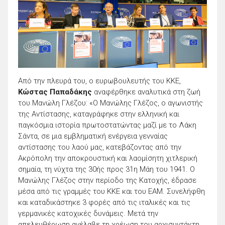
Από την πλευρά του, ο ευρωβουλευτής του ΚΚΕ,
Κώστας Παπαδάκης
αναφέρθηκε αναλυτικά στη ζωή
του Μανώλη Γλέζου: «Ο Μανώλης Γλέζος, ο αγωνιστής
της Αντίστασης, καταγράφηκε στην ελληνική και
παγκόσμια ιστορία πρωτοστατώντας μαζί με το Λάκη
Σάντα, σε μια εμβληματική ενέργεια γενναίας
αντίστασης του λαού μας, κατεβάζοντας από την
Ακρόπολη την αποκρουστική και λαομίσητη χιτλερική
σημαία, τη νύχτα της 30ής προς 31η Μάη του 1941. Ο
Μανώλης Γλέζος στην περίοδο της Κατοχής, έδρασε
μέσα από τις γραμμές του ΚΚΕ και του ΕΑΜ. Συνελήφθη
και καταδικάστηκε 3 φορές από τις ιταλικές και τις
γερμανικές κατοχικές δυνάμεις. Μετά την
απελευθέρωση ανέλαβε τη χρέωση του αρχισυντάκτη