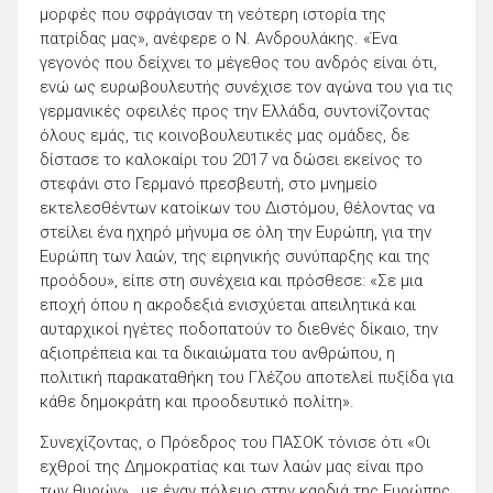
μορφές που σφράγισαν τη νεότερη ιστορία της
πατρίδας μας», ανέφερε ο Ν. Ανδρουλάκης. «Ένα
γεγονός που δείχνει το μέγεθος του ανδρός είναι ότι,
ενώ ως ευρωβουλευτής συνέχισε τον αγώνα του για τις
γερμανικές οφειλές προς την Ελλάδα, συντονίζοντας
όλους εμάς, τις κοινοβουλευτικές μας ομάδες, δε
δίστασε το καλοκαίρι του 2017 να δώσει εκείνος το
στεφάνι στο Γερμανό πρεσβευτή, στο μνημείο
εκτελεσθέντων κατοίκων του Διστόμου, θέλοντας να
στείλει ένα ηχηρό μήνυμα σε όλη την Ευρώπη, για την
Ευρώπη των λαών, της ειρηνικής συνύπαρξης και της
προόδου», είπε στη συνέχεια και πρόσθεσε: «Σε μια
εποχή όπου η ακροδεξιά ενισχύεται απειλητικά και
αυταρχικοί ηγέτες ποδοπατούν το διεθνές δίκαιο, την
αξιοπρέπεια και τα δικαιώματα του ανθρώπου, η
πολιτική παρακαταθήκη του Γλέζου αποτελεί πυξίδα για
κάθε δημοκράτη και προοδευτικό πολίτη».
Συνεχίζοντας, ο Πρόεδρος του ΠΑΣΟΚ τόνισε ότι «Οι
εχθροί της Δημοκρατίας και των λαών μας είναι προ
των θυρών» , με έναν πόλεμο στην καρδιά της Ευρώπης