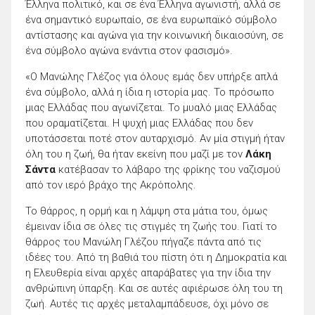
Έλληνα πολιτικό, και σε ένα Έλληνα αγωνιστή, αλλά σε
ένα σημαντικό ευρωπαίο, σε ένα ευρωπαϊκό σύμβολο
αντίστασης και αγώνα για την κοινωνική δικαιοσύνη, σε
ένα σύμβολο αγώνα ενάντια στον φασισμό».
«Ο Μανώλης Γλέζος για όλους εμάς δεν υπήρξε απλά
ένα σύμβολο, αλλά η ίδια η ιστορία μας. Το πρόσωπο
μιας Ελλάδας που αγωνίζεται. Το μυαλό μιας Ελλάδας
που οραματίζεται. Η ψυχή μιας Ελλάδας που δεν
υποτάσσεται ποτέ στον αυταρχισμό. Αν μία στιγμή ήταν
όλη του η ζωή, θα ήταν εκείνη που μαζί με τον
Λάκη
Σάντα
κατέβασαν το λάβαρο της φρίκης του ναζισμού
από τον ιερό βράχο της Ακρόπολης.
Το θάρρος, η ορμή και η λάμψη στα μάτια του, όμως
έμειναν ίδια σε όλες τις στιγμές τη ζωής του. Γιατί το
θάρρος του Μανώλη Γλέζου πήγαζε πάντα από τις
ιδέες του. Από τη βαθιά του πίστη ότι η Δημοκρατία και
η Ελευθερία είναι αρχές απαράβατες για την ίδια την
ανθρώπινη ύπαρξη. Και σε αυτές αφιέρωσε όλη του τη
ζωή. Αυτές τις αρχές μεταλαμπάδευσε, όχι μόνο σε