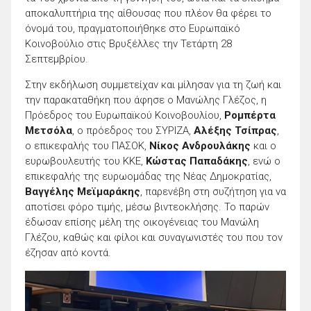
αποκαλυπτήρια της αίθουσας που πλέον θα φέρει το
όνομά του, πραγματοποιήθηκε στο Ευρωπαϊκό
Κοινοβούλιο στις Βρυξέλλες την Τετάρτη 28
Σεπτεμβρίου.
Στην εκδήλωση συμμετείχαν και μίλησαν για τη ζωή και
την παρακαταθήκη που άφησε ο Μανώλης Γλέζος, η
Πρόεδρος του Ευρωπαϊκού Κοινοβουλίου,
Ρομπέρτα
Μετσόλα
, ο πρόεδρος του ΣΥΡΙΖΑ,
Αλέξης Τσίπρας
,
ο επικεφαλής του ΠΑΣΟΚ,
Νίκος Ανδρουλάκης
και ο
ευρωβουλευτής του ΚΚΕ,
Κώστας Παπαδάκης
, ενώ ο
επικεφαλής της ευρωομάδας της Νέας Δημοκρατίας,
Βαγγέλης Μεϊμαράκης
, παρενέβη στη συζήτηση για να
αποτίσει φόρο τιμής, μέσω βιντεοκλήσης. Το παρών
έδωσαν επίσης μέλη της οικογένειας του Μανώλη
Γλέζου, καθώς και φίλοι και συναγωνιστές του που τον
έζησαν από κοντά.