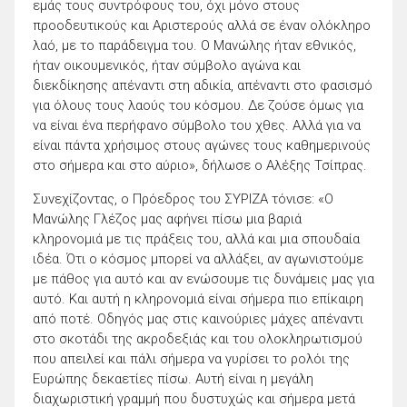
εμάς τους συντρόφους του, όχι μόνο στους
προοδευτικούς και Αριστερούς αλλά σε έναν ολόκληρο
λαό, με το παράδειγμα του. Ο Μανώλης ήταν εθνικός,
ήταν οικουμενικός, ήταν σύμβολο αγώνα και
διεκδίκησης απέναντι στη αδικία, απέναντι στο φασισμό
για όλους τους λαούς του κόσμου. Δε ζούσε όμως για
να είναι ένα περήφανο σύμβολο του χθες. Αλλά για να
είναι πάντα χρήσιμος στους αγώνες τους καθημερινούς
στο σήμερα και στο αύριο», δήλωσε ο Αλέξης Τσίπρας.
Συνεχίζοντας, ο Πρόεδρος του ΣΥΡΙΖΑ τόνισε: «Ο
Μανώλης Γλέζος μας αφήνει πίσω μια βαριά
κληρονομιά με τις πράξεις του, αλλά και μια σπουδαία
ιδέα. Ότι ο κόσμος μπορεί να αλλάξει, αν αγωνιστούμε
με πάθος για αυτό και αν ενώσουμε τις δυνάμεις μας για
αυτό. Και αυτή η κληρονομιά είναι σήμερα πιο επίκαιρη
από ποτέ. Οδηγός μας στις καινούριες μάχες απέναντι
στο σκοτάδι της ακροδεξιάς και του ολοκληρωτισμού
που απειλεί και πάλι σήμερα να γυρίσει το ρολόι της
Ευρώπης δεκαετίες πίσω. Αυτή είναι η μεγάλη
διαχωριστική γραμμή που δυστυχώς και σήμερα μετά