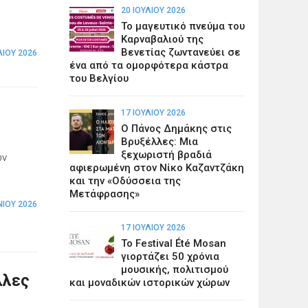
20 ΙΟΥΛΊΟΥ 2026
Το μαγευτικό πνεύμα του
Καρναβαλιού της
Βενετίας ζωντανεύει σε
ΛΊΟΥ 2026
ένα από τα ομορφότερα κάστρα
του Βελγίου
17 ΙΟΥΛΊΟΥ 2026
Ο Πάνος Δημάκης στις
Βρυξέλλες: Μια
ξεχωριστή βραδιά
ών
αφιερωμένη στον Νίκο Καζαντζάκη
και την «Οδύσσεια της
Μετάφρασης»
ΝΊΟΥ 2026
17 ΙΟΥΛΊΟΥ 2026
Το Festival Été Mosan
γιορτάζει 50 χρόνια
μουσικής, πολιτισμού
λλες
και μοναδικών ιστορικών χώρων