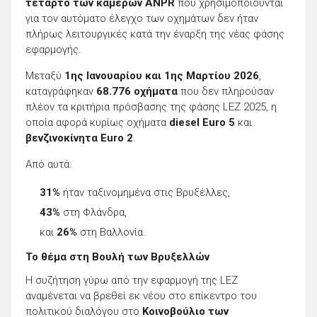
τέταρτο των καμερών ANPR
που χρησιμοποιούνται
για τον αυτόματο έλεγχο των οχημάτων δεν ήταν
πλήρως λειτουργικές κατά την έναρξη της νέας φάσης
εφαρμογής.
Μεταξύ
1ης Ιανουαρίου και 1ης Μαρτίου 2026
,
καταγράφηκαν
68.776 οχήματα
που δεν πληρούσαν
πλέον τα κριτήρια πρόσβασης της φάσης LEZ 2025, η
οποία αφορά κυρίως οχήματα
diesel Euro 5
και
βενζινοκίνητα Euro 2
.
Από αυτά:
31%
ήταν ταξινομημένα στις Βρυξέλλες,
43%
στη Φλάνδρα,
και
26%
στη Βαλλονία.
Το θέμα στη Βουλή των Βρυξελλών
Η συζήτηση γύρω από την εφαρμογή της LEZ
αναμένεται να βρεθεί εκ νέου στο επίκεντρο του
πολιτικού διαλόγου στο
Κοινοβούλιο των