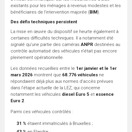
existants pour les ménages à revenus modestes et les
bénéficiaires de l’intervention majorée (
BIM
).
Des défis techniques persistent
La mise en œuvre du dispositif se heurte également à
certaines difficultés techniques. Il a notamment été
signalé qu’une partie des caméras
ANPR
destinées au
contrôle automatisé des véhicules n’était pas encore
pleinement opérationnelle.
Les données recueillies entre le
1er janvier et le 1er
mars 2026
montrent que
68.776 véhicules
ne
répondaient déjà plus aux normes d’accès prévues
dans l’étape actuelle de la LEZ, qui concerne
notamment les véhicules
diesel Euro 5
et
essence
Euro 2
.
Parmi ces véhicules contrôlés :
31 %
étaient immatriculés à Bruxelles ;
43 %
en Flandre ;