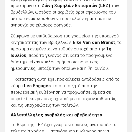
προστίμων στη
Ζώνη Χαμηλών Εκπομπών (LEZ)
των
Βρυξελλών, ωστόσο οι ακριβείς όροι εφαρμογής του
μέτρου εξακολουθούν να προκαλούν ερωτήματα και
ανησυχία σε χιλιάδες οδηγούς.
Σύμφωνα με επιβεβαίωση του γραφείου της υπουργού
Κινητικότητας των Βρυξελλών,
Elke Van den Brandt
, τα
πρόστιμα αναμένεται να τεθούν σε ισχύ από την
1η
Ιουλίου
, παρά το γεγονός ότι κατά το προηγούμενο
διάστημα είχαν κυκλοφορήσει διαφορετικές
ημερομηνίες, μεταξύ των οποίων και η 7η Ιουνίου.
Η κατάσταση αυτή έχει προκαλέσει αντιδράσεις από το
κόμμα
Les Engagés
, το οποίο ζητά από την
περιφερειακή κυβέρνηση να προχωρήσει άμεσα σε
σαφείς διευκρινίσεις σχετικά με το ισχύον καθεστώς
και τις υποχρεώσεις των πολιτών.
Αλλεπάλληλες αναβολές και αβεβαιότητα
Το θέμα της LEZ έχει γνωρίσει αρκετές ανατροπές τα
τελευταία χρόνια. Η απαγόρευση κυκλοφορίας για