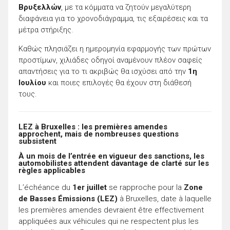
Βρυξελλών
, με τα κόμματα να ζητούν μεγαλύτερη
διαφάνεια για το χρονοδιάγραμμα, τις εξαιρέσεις και τα
μέτρα στήριξης.
Καθώς πλησιάζει η ημερομηνία εφαρμογής των πρώτων
προστίμων, χιλιάδες οδηγοί αναμένουν πλέον σαφείς
απαντήσεις για το τι ακριβώς θα ισχύσει από την
1η
Ιουλίου
και ποιες επιλογές θα έχουν στη διάθεσή
τους.
LEZ à Bruxelles : les premières amendes
approchent, mais de nombreuses questions
subsistent
À un mois de l’entrée en vigueur des sanctions, les
automobilistes attendent davantage de clarté sur les
règles applicables
L’échéance du
1er juillet
se rapproche pour la
Zone
de Basses Émissions (LEZ)
à Bruxelles, date à laquelle
les premières amendes devraient être effectivement
appliquées aux véhicules qui ne respectent plus les