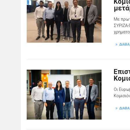
Κομι
μετά
Με πρωτ
ΣΥΡΙΖΑ-
χρηματο
ΔΙΑΒΑ
Επισ
Κομι
Oι Eυρω
Κομισιό
ΔΙΑΒΑ