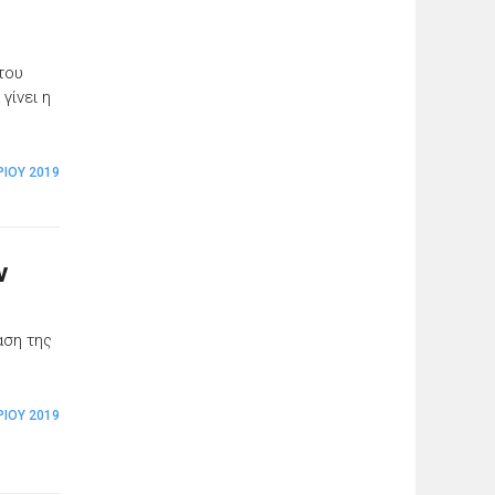
του
γίνει η
ΡΊΟΥ 2019
ν
αση της
ΡΊΟΥ 2019