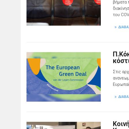
βήματα 
διακίνη
του COV
ΔΙΑΒΑ
Π.Κό
κόστ
Στις αρ
ανανεωμ
Ευρωπαϊ
ΔΙΑΒΑ
Κοιν