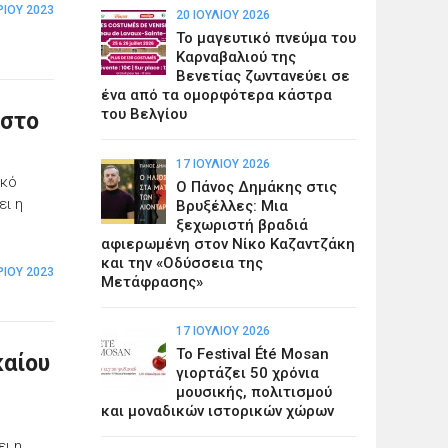
ΊΟΥ 2023
20 ΙΟΥΛΊΟΥ 2026
Το μαγευτικό πνεύμα του
Καρναβαλιού της
Βενετίας ζωντανεύει σε
ένα από τα ομορφότερα κάστρα
του Βελγίου
 στο
17 ΙΟΥΛΊΟΥ 2026
ϊκό
Ο Πάνος Δημάκης στις
ει η
Βρυξέλλες: Μια
ξεχωριστή βραδιά
αφιερωμένη στον Νίκο Καζαντζάκη
και την «Οδύσσεια της
ΊΟΥ 2023
Μετάφρασης»
17 ΙΟΥΛΊΟΥ 2026
Το Festival Été Mosan
καίου
γιορτάζει 50 χρόνια
μουσικής, πολιτισμού
και μοναδικών ιστορικών χώρων
ει η