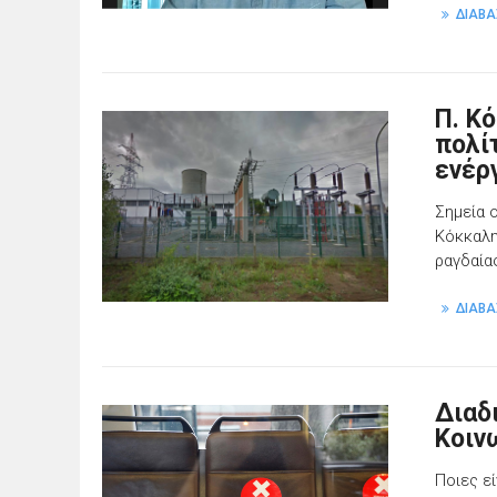
ΔΙΑΒΑ
Π. Κ
πολί
ενέρ
Σημεία 
Κόκκαλη
ραγδαία
ΔΙΑΒΑ
Διαδ
Κοιν
Ποιες εί