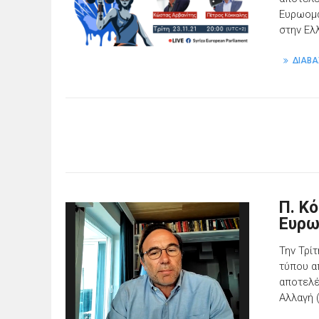
Ευρωομά
στην Ελ
ΔΙΑΒΑ
Π. Κ
Ευρω
Την Τρί
τύπου α
αποτελέ
Αλλαγή 