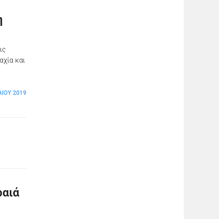
η
ις
χία και
ΛΊΟΥ 2019
ραιά