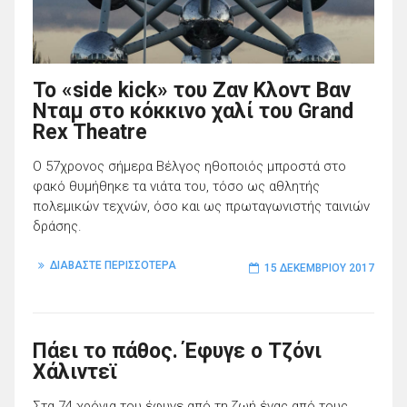
Το «side kick» του Ζαν Κλοντ Βαν
Νταμ στο κόκκινο χαλί του Grand
Rex Theatre
Ο 57χρονος σήμερα Βέλγος ηθοποιός μπροστά στο
φακό θυμήθηκε τα νιάτα του, τόσο ως αθλητής
πολεμικών τεχνών, όσο και ως πρωταγωνιστής ταινιών
δράσης.
ΔΙΑΒΑΣΤΕ ΠΕΡΙΣΣΟΤΕΡΑ
15 ΔΕΚΕΜΒΡΊΟΥ 2017
Πάει το πάθος. Έφυγε ο Τζόνι
Χάλιντεϊ
Στα 74 χρόνια του έφυγε από τη ζωή ένας από τους