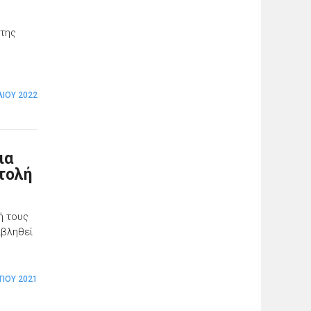
 της
ΛΊΟΥ 2022
ια
τολή
ή τους
ιβληθεί
ΤΊΟΥ 2021