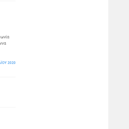
φωνία
ννα
Ϊ́ΟΥ 2020