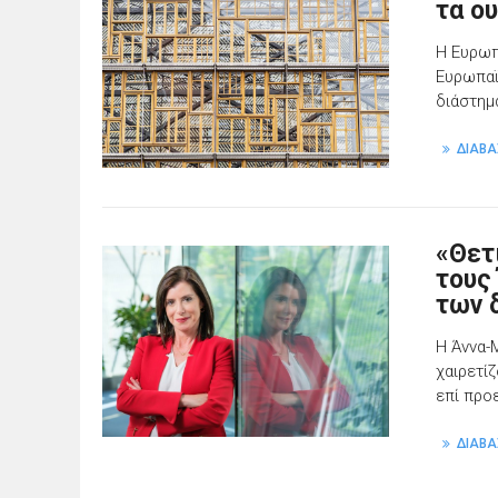
τα ο
Η Ευρωπ
Ευρωπαϊ
διάστημ
ΔΙΑΒΑ
«Θετ
τους
των 
Η Άννα-
χαιρετί
επί προ
ΔΙΑΒΑ