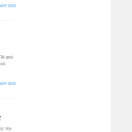
ΛΊΟΥ 2025
ΗΠΑ από
κού
ΛΊΟΥ 2025
ς
ης την