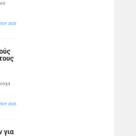
ικό
ΤΊΟΥ 2025
μούς
 τους
λούχα
ΤΊΟΥ 2025
 για