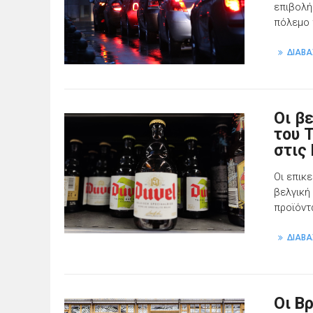
επιβολή
πόλεμο 
ΔΙΑΒΑ
Οι β
του 
στις
Οι επικ
βελγική
προϊόντ
ΔΙΑΒΑ
Οι Β