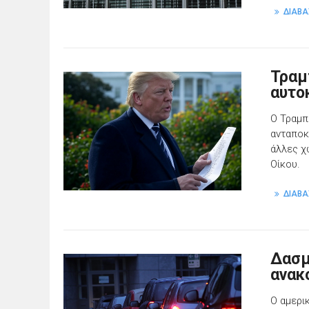
ΔΙΑΒΑ
Τραμ
αυτο
Ο Τραμπ
ανταποκ
άλλες χ
Οίκου.
ΔΙΑΒΑ
Δασμ
ανακ
Ο αμερι