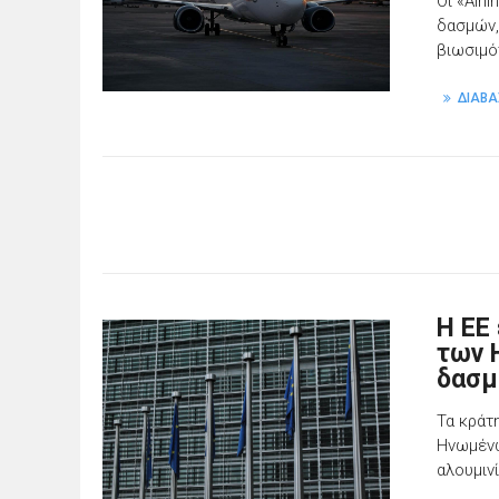
Οι «Airl
δασμών,
βιωσιμό
ΔΙΑΒΑ
H ΕΕ
των 
δασμ
Τα κράτ
Ηνωμένω
αλουμιν