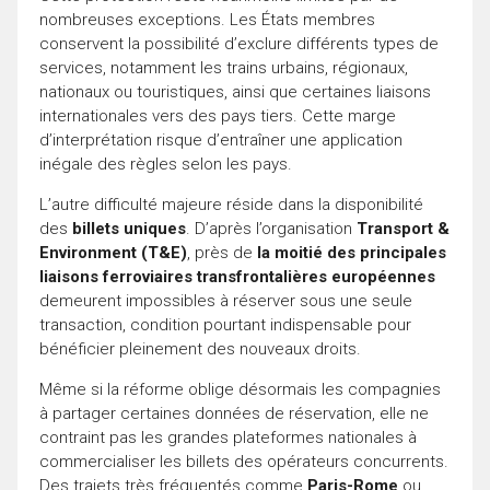
nombreuses exceptions. Les États membres
conservent la possibilité d’exclure différents types de
services, notamment les trains urbains, régionaux,
nationaux ou touristiques, ainsi que certaines liaisons
internationales vers des pays tiers. Cette marge
d’interprétation risque d’entraîner une application
inégale des règles selon les pays.
L’autre difficulté majeure réside dans la disponibilité
des
billets uniques
. D’après l’organisation
Transport &
Environment (T&E)
, près de
la moitié des principales
liaisons ferroviaires transfrontalières européennes
demeurent impossibles à réserver sous une seule
transaction, condition pourtant indispensable pour
bénéficier pleinement des nouveaux droits.
Même si la réforme oblige désormais les compagnies
à partager certaines données de réservation, elle ne
contraint pas les grandes plateformes nationales à
commercialiser les billets des opérateurs concurrents.
Des trajets très fréquentés comme
Paris-Rome
ou