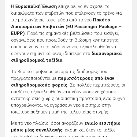
Η
Ευρωπαϊκή Ένωση
επιχειρεί να ενισχύσει τα
δικαιώματα των επιβατών που επιλέγουν το τρένο για
τις μετακινήσεις τους, μέσα από το νέο
Πακέτο
Δικαιωμάτων Επιβατών (EU Passenger Package –
EUPP)
. Παρά τις σημαντικές βελτιώσεις που εισάγει,
οργανώσεις που προωθούν τη βιώσιμη κινητικότητα
επισημαίνουν ότι οι νέοι κανόνες εξακολουθούν να
αφήνουν σημαντικά κενά, ιδιαίτερα στα
διασυνοριακά
σιδηροδρομικά ταξίδια
.
Το βασικό πρόβλημα αφορά τις διαδρομές που
πραγματοποιούνται με
περισσότερους από έναν
σιδηροδρομικούς φορείς
. Σε πολλές περιπτώσεις, οι
επιβάτες εξακολουθούν να κινδυνεύουν να χάσουν
ανταποκρίσεις χωρίς ουσιαστική προστασία, ενώ συχνά
υποχρεώνονται να αγοράσουν νέο εισιτήριο στην
ιδιαίτερα αυξημένη τιμή της τελευταίας στιγμής.
Με το νέο πλαίσιο, όσοι αγοράζουν
ενιαίο εισιτήριο
μέσω μίας συναλλαγής
, ακόμη και όταν το ταξίδι
περιλαμβάνει διαφορετικές εταιρείες και κράτη,