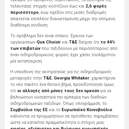
τελευταίας στιγμής κοστίζουν έως και
2,6 φορές
περισσότερο
, ενώ σχεδόν στις μισές διαδρομές
απαιτείται επιπλέον διανυκτέρευση μέχρι την επόμενη
διαθέσιμη σύνδεση.
Το πρόβλημα δεν είναι σπάνιο. Έρευνα των
οργανώσεων
Que Choisir
και
T&E
δείχνει ότι
το 44%
των επιβατών
που ταξιδεύουν με περισσότερους από
έναν σιδηροδρομικούς φορείς έχει χάσει τουλάχιστον
μία ανταπόκριση.
Η υπεύθυνη της εκστρατείας για τις σιδηροδρομικές
μεταφορές στην
T&E
,
Georgia Whitaker
, χαρακτήρισε
το νέο πακέτο ένα θετικό βήμα, προειδοποίησε όμως
ότι
οι αλλαγές από μόνες τους δεν αρκούν
για να
βελτιώσουν ουσιαστικά την εμπειρία των διεθνών
σιδηροδρομικών ταξιδιών. Όπως υπογράμμισε, το
Συμβούλιο της ΕΕ
και το
Ευρωπαϊκό Κοινοβούλιο
καλούνται να προχωρήσουν σε πρόσθετες παρεμβάσεις
ώστε να καταστεί πραγματικότητα ο στόχος μιας
ενιαίας, αξιόπιστης και βιώσιμης ευρωπαϊκής