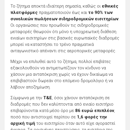
Το ζήτημα αποκτά ιδιαίτερη σημασία, καθώς οι
εθνικές
πλατφόρμες
πραγματοποιούν έως και
το 90% των
συνολικών πωλήσεων σιδηροδρομικών εισιτηρίων
.
Οι οργανώσεις που προωθούν τις σιδηροδρομικές
μεταφορές θεωρούν ότι μόνο η υποχρεωτική διάθεση
ενιαίων εισιτηρίων στις βασικές ευρωπαϊκές διαδρομές
μπορεί να καταστήσει το τρένο πραγματικά
ανταγωνιστικό απέναντι στις αεροπορικές μεταφορές.
Μέχρι να επιλυθεί αυτό το ζήτημα, πολλοί επιβάτες
εξακολουθούν να αντιμετωπίζουν τον κίνδυνο να
χάσουν μια ανταπόκριση χωρίς να έχουν δικαίωμα να
επιβιβαστούν δωρεάν στο επόμενο δρομολόγιο ή να
λάβουν αποζημίωση.
Σύμφωνα με την
T&E
, όσοι χάνουν ανταπόκριση σε
διαδρομές που δεν καλύπτονται από ενιαίο εισιτήριο
επιβαρύνονται κατά μέσο όρο με
86 ευρώ επιπλέον
,
ποσό που αντιστοιχεί περίπου σε
1,6 φορές την
αρχική τιμή
του εισιτηρίου όταν αυτό είχε αγοραστεί
έγκαιρα. Σε ορισμένες περιπτώσεις, τα εισιτήρια της