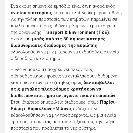
Ένα ακόμη σημαντικό εμπόδιο είναι ότι η αγορά ενός
ενιαίου εισιτηρίου
, που αποτελεί βασική προϋπόθεση
για την πλήρη προστασία των επιβατών, παραμένει σε
πολλές περιπτώσεις αδύνατη. Σύμφωνα με στοιχεία
της οργάνωσης
Transport & Environment (T&E)
,
σχεδόν
οι μισές από τις 30 σημαντικότερες
διασυνοριακές διαδρομές της Ευρώπης
εξακολουθούν να μην μπορούν να εκδοθούν ως ενιαίο
σιδηροδρομικό εισιτήριο.
Η νέα νομοθεσία υποχρεώνει πλέον τους
σιδηροδρομικούς φορείς να ανταλλάσσουν δεδομένα
εισιτηρίων όταν αυτό ζητηθεί, όμως
δεν επιβάλλει
στις μεγάλες πλατφόρμες κρατήσεων να
διαθέτουν εισιτήρια ανταγωνιστικών εταιρειών
.
Έτσι, ιδιαίτερα δημοφιλείς διαδρομές, όπως
Παρίσι–
Ρώμη
ή
Βαρκελώνη–Μιλάνο
, ενδέχεται να
εξακολουθήσουν να μην προσφέρονται ως μία ενιαία
κράτηση, στερώντας από τους ταξιδιώτες την πλήρη
προστασία που προβλέπει το νέο σύστημα.