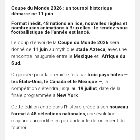
Coupe du Monde 2026 : un tournoi historique
démarre ce 11 juin
Format inédit, 48 nations en lice, nouvelles règles et
nombreuses animations à Bruxelles : le rendez-vous
footballistique de l’année est lancé.
Le coup d’envoi de la
Coupe du Monde 2026
sera
donné ce
11 juin
au mythique
stade Azteca
, avec une
rencontre inaugurale entre le
Mexique
et l’
Afrique du
Sud
.
Organisée pour la première fois par
trois pays hôtes —
les États-Unis, le Canada et le Mexique —
, la
compétition s’étendra jusqu’au
19 juillet
, date de la
finale programmée à
New York
.
Cette édition entre dans l’histoire grâce à son
nouveau
format à 48 sélections nationales
, une évolution
majeure qui modifie en profondeur le déroulement du
tournoi.