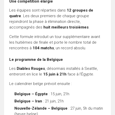
Une compétition élargie
Les équipes sont réparties dans
12 groupes de
quatre
. Les deux premiers de chaque groupe
rejoindront la phase à élimination directe,
accompagnés des
huit meilleurs troisièmes
.
Cette formule introduit un tour supplémentaire avant
les huitièmes de finale et porte le nombre total de
rencontres à
104 matchs
, un record absolu.
Le programme de la Belgique
Les
Diables Rouges
, désormais installés à Seattle,
entreront en lice le
15 juin à 21h
face à l’Égypte.
Le calendrier belge prévoit ensuite :
Belgique – Égypte
: 15 juin, 21h
Belgique – Iran
: 21 juin, 21h
Nouvelle-Zélande – Belgique
: 27 juin, 5h du matin
(heure belge)