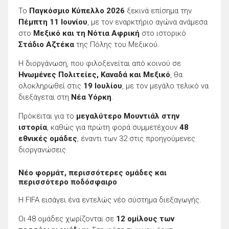
Το
Παγκόσμιο Κύπελλο 2026
ξεκινά επίσημα την
Πέμπτη 11 Ιουνίου
, με τον εναρκτήριο αγώνα ανάμεσα
στο
Μεξικό και τη Νότια Αφρική
στο ιστορικό
Στάδιο Αζτέκα
της Πόλης του Μεξικού.
Η διοργάνωση, που φιλοξενείται από κοινού σε
Ηνωμένες Πολιτείες, Καναδά και Μεξικό
, θα
ολοκληρωθεί στις
19 Ιουλίου
, με τον μεγάλο τελικό να
διεξάγεται στη
Νέα Υόρκη
.
Πρόκειται για το
μεγαλύτερο Μουντιάλ στην
ιστορία
, καθώς για πρώτη φορά συμμετέχουν
48
εθνικές ομάδες
, έναντι των 32 στις προηγούμενες
διοργανώσεις.
Νέο φορμάτ, περισσότερες ομάδες και
περισσότερο ποδόσφαιρο
Η FIFA εισάγει ένα εντελώς νέο σύστημα διεξαγωγής.
Οι 48 ομάδες χωρίζονται σε
12 ομίλους των