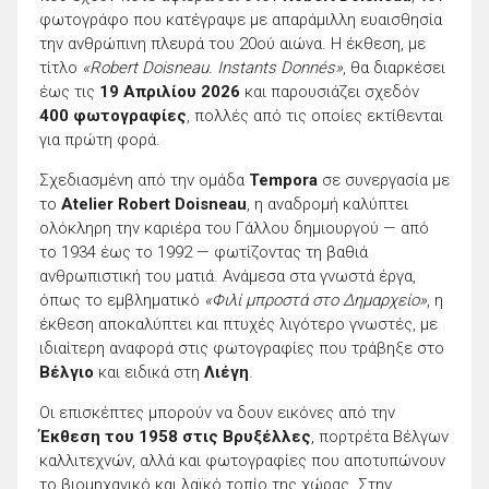
φωτογράφο που κατέγραψε με απαράμιλλη ευαισθησία
την ανθρώπινη πλευρά του 20ού αιώνα. Η έκθεση, με
τίτλο
«Robert Doisneau. Instants Donnés»
, θα διαρκέσει
έως τις
19 Απριλίου 2026
και παρουσιάζει σχεδόν
400 φωτογραφίες
, πολλές από τις οποίες εκτίθενται
για πρώτη φορά.
Σχεδιασμένη από την ομάδα
Tempora
σε συνεργασία με
το
Atelier Robert Doisneau
, η αναδρομή καλύπτει
ολόκληρη την καριέρα του Γάλλου δημιουργού — από
το 1934 έως το 1992 — φωτίζοντας τη βαθιά
ανθρωπιστική του ματιά. Ανάμεσα στα γνωστά έργα,
όπως το εμβληματικό
«Φιλί μπροστά στο Δημαρχείο»
, η
έκθεση αποκαλύπτει και πτυχές λιγότερο γνωστές, με
ιδιαίτερη αναφορά στις φωτογραφίες που τράβηξε στο
Βέλγιο
και ειδικά στη
Λιέγη
.
Οι επισκέπτες μπορούν να δουν εικόνες από την
Έκθεση του 1958 στις Βρυξέλλες
, πορτρέτα Βέλγων
καλλιτεχνών, αλλά και φωτογραφίες που αποτυπώνουν
το βιομηχανικό και λαϊκό τοπίο της χώρας. Στην