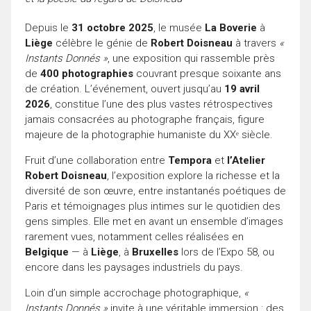
Depuis le
31 octobre 2025
, le musée
La Boverie
à
Liège
célèbre le génie de
Robert Doisneau
à travers
«
Instants Donnés »
, une exposition qui rassemble près
de
400 photographies
couvrant presque soixante ans
de création. L’événement, ouvert jusqu’au
19 avril
2026
, constitue l’une des plus vastes rétrospectives
jamais consacrées au photographe français, figure
majeure de la photographie humaniste du XXᵉ siècle.
Fruit d’une collaboration entre
Tempora
et
l’Atelier
Robert Doisneau
, l’exposition explore la richesse et la
diversité de son œuvre, entre instantanés poétiques de
Paris et témoignages plus intimes sur le quotidien des
gens simples. Elle met en avant un ensemble d’images
rarement vues, notamment celles réalisées en
Belgique
— à
Liège
, à
Bruxelles
lors de l’Expo 58, ou
encore dans les paysages industriels du pays.
Loin d’un simple accrochage photographique,
«
Instants Donnés »
invite à une véritable immersion : des