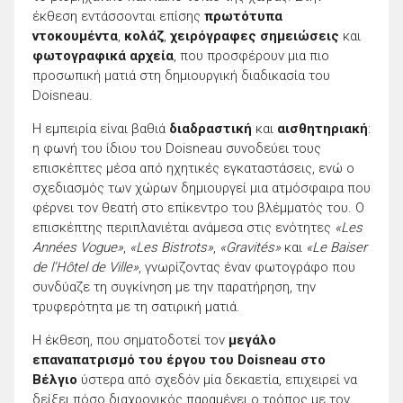
έκθεση εντάσσονται επίσης
πρωτότυπα
ντοκουμέντα
,
κολάζ
,
χειρόγραφες σημειώσεις
και
φωτογραφικά αρχεία
, που προσφέρουν μια πιο
προσωπική ματιά στη δημιουργική διαδικασία του
Doisneau.
Η εμπειρία είναι βαθιά
διαδραστική
και
αισθητηριακή
:
η φωνή του ίδιου του Doisneau συνοδεύει τους
επισκέπτες μέσα από ηχητικές εγκαταστάσεις, ενώ ο
σχεδιασμός των χώρων δημιουργεί μια ατμόσφαιρα που
φέρνει τον θεατή στο επίκεντρο του βλέμματός του. Ο
επισκέπτης περιπλανιέται ανάμεσα στις ενότητες
«Les
Années Vogue»
,
«Les Bistrots»
,
«Gravités»
και
«Le Baiser
de l’Hôtel de Ville»
, γνωρίζοντας έναν φωτογράφο που
συνδύαζε τη συγκίνηση με την παρατήρηση, την
τρυφερότητα με τη σατιρική ματιά.
Η έκθεση, που σηματοδοτεί τον
μεγάλο
επαναπατρισμό του έργου του Doisneau στο
Βέλγιο
ύστερα από σχεδόν μία δεκαετία, επιχειρεί να
δείξει πόσο διαχρονικός παραμένει ο τρόπος με τον