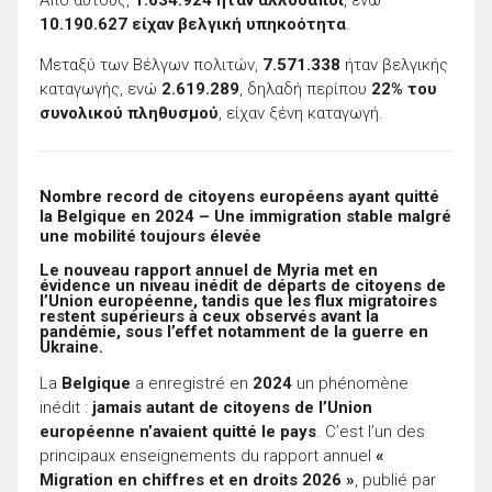
Από αυτούς,
1.634.924 ήταν αλλοδαποί
, ενώ
10.190.627 είχαν βελγική υπηκοότητα
.
Μεταξύ των Βέλγων πολιτών,
7.571.338
ήταν βελγικής
καταγωγής, ενώ
2.619.289
, δηλαδή περίπου
22% του
συνολικού πληθυσμού
, είχαν ξένη καταγωγή.
Nombre record de citoyens européens ayant quitté
la Belgique en 2024 – Une immigration stable malgré
une mobilité toujours élevée
Le nouveau rapport annuel de Myria met en
évidence un niveau inédit de départs de citoyens de
l’Union européenne, tandis que les flux migratoires
restent supérieurs à ceux observés avant la
pandémie, sous l’effet notamment de la guerre en
Ukraine.
La
Belgique
a enregistré en
2024
un phénomène
inédit :
jamais autant de citoyens de l’Union
européenne n’avaient quitté le pays
. C’est l’un des
principaux enseignements du rapport annuel
«
Migration en chiffres et en droits 2026 »
, publié par