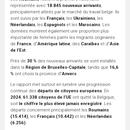
représentée avec
18.845 nouveaux arrivants
,
principalement attirés par le marché du travail belge. Ils
sont suivis par les
Français
, les
Ukrainiens
, les
Néerlandais
, les
Espagnols
et les
Marocains
. Les
données montrent également une proportion plus
importante de femmes parmi les migrants originaires
de
France
, d”
Amérique latine
, des
Caraïbes
et d”
Asie
de l’Est
.
Près de
30 %
des nouveaux arrivants se sont installés
dans la
Région de Bruxelles-Capitale
, tandis que
16,6
%
ont choisi la province d”
Anvers
.
Le rapport met surtout en lumière une progression
continue des
départs de citoyens européens
. En
2024
,
61.338 citoyens de l’UE
ont quitté la Belgique,
soit
le chiffre le plus élevé jamais enregistré
. Les
départs concernent principalement les
Roumains
(15.414)
, les
Français (10.442)
et les
Néerlandais
(6.256)
.