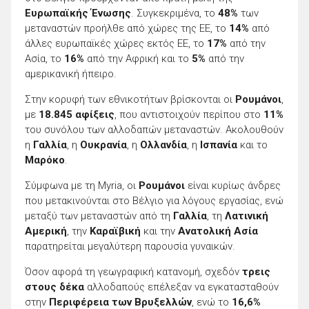
Ευρωπαϊκής Ένωσης
. Συγκεκριμένα, το
48%
των
μεταναστών προήλθε από χώρες της ΕΕ, το
14%
από
άλλες ευρωπαϊκές χώρες εκτός ΕΕ, το
17%
από την
Ασία, το
16%
από την Αφρική και το
5%
από την
αμερικανική ήπειρο.
Στην κορυφή των εθνικοτήτων βρίσκονται οι
Ρουμάνοι
,
με
18.845 αφίξεις
, που αντιστοιχούν περίπου στο
11%
του συνόλου των αλλοδαπών μεταναστών. Ακολουθούν
η
Γαλλία
, η
Ουκρανία
, η
Ολλανδία
, η
Ισπανία
και το
Μαρόκο
.
Σύμφωνα με τη Myria, οι
Ρουμάνοι
είναι κυρίως άνδρες
που μετακινούνται στο Βέλγιο για λόγους εργασίας, ενώ
μεταξύ των μεταναστών από τη
Γαλλία
, τη
Λατινική
Αμερική
, την
Καραϊβική
και την
Ανατολική Ασία
παρατηρείται μεγαλύτερη παρουσία γυναικών.
Όσον αφορά τη γεωγραφική κατανομή, σχεδόν
τρεις
στους δέκα
αλλοδαπούς επέλεξαν να εγκατασταθούν
στην
Περιφέρεια των Βρυξελλών
, ενώ το
16,6%