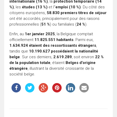
internationale (16 %)
, la
protection temporaire (14
%)
, les
études (13 %)
et l”
emploi (10 %)
. Du côté des
citoyens européens,
58.830 premiers titres de séjour
ont été accordés, principalement pour des raisons
professionnelles (
51 %
) ou familiales (
24 %
).
Enfin, au
1er janvier 2025
, la Belgique comptait
officiellement
11.825.551 habitants
. Parmi eux,
1.634.924 étaient des ressortissants étrangers
,
tandis que
10.190.627 possédaient la nationalité
belge
. Sur ces derniers,
2.619.289
, soit environ
22 %
de la population totale
, étaient
Belges d’origine
étrangère
, illustrant la diversité croissante de la
société belge.