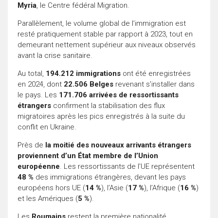
Myria
, le Centre fédéral Migration.
Parallèlement, le volume global de l’immigration est
resté pratiquement stable par rapport à 2023, tout en
demeurant nettement supérieur aux niveaux observés
avant la crise sanitaire.
Au total,
194.212 immigrations
ont été enregistrées
en 2024, dont
22.506 Belges
revenant s’installer dans
le pays. Les
171.706 arrivées de ressortissants
étrangers
confirment la stabilisation des flux
migratoires après les pics enregistrés à la suite du
conflit en Ukraine.
Près de
la moitié des nouveaux arrivants étrangers
proviennent d’un État membre de l’Union
européenne
. Les ressortissants de l’UE représentent
48 %
des immigrations étrangères, devant les pays
européens hors UE (
14 %
), l’Asie (
17 %
), l’Afrique (
16 %
)
et les Amériques (
5 %
).
Les
Roumains
restent la première nationalité