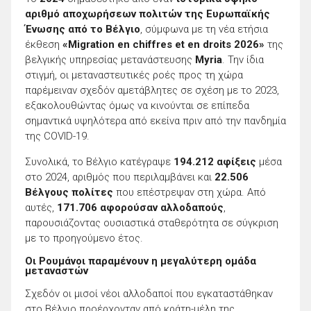
αριθμό αποχωρήσεων πολιτών της Ευρωπαϊκής
Ένωσης από το Βέλγιο
, σύμφωνα με τη νέα ετήσια
έκθεση
«Migration en chiffres et en droits 2026»
της
βελγικής υπηρεσίας μετανάστευσης
Myria
. Την ίδια
στιγμή, οι μεταναστευτικές ροές προς τη χώρα
παρέμειναν σχεδόν αμετάβλητες σε σχέση με το 2023,
εξακολουθώντας όμως να κινούνται σε επίπεδα
σημαντικά υψηλότερα από εκείνα πριν από την πανδημία
της COVID-19.
Συνολικά, το Βέλγιο κατέγραψε
194.212 αφίξεις
μέσα
στο 2024, αριθμός που περιλαμβάνει και
22.506
Βέλγους πολίτες
που επέστρεψαν στη χώρα. Από
αυτές,
171.706 αφορούσαν αλλοδαπούς
,
παρουσιάζοντας ουσιαστικά σταθερότητα σε σύγκριση
με το προηγούμενο έτος.
Οι Ρουμάνοι παραμένουν η μεγαλύτερη ομάδα
μεταναστών
Σχεδόν οι μισοί νέοι αλλοδαποί που εγκαταστάθηκαν
στο Βέλγιο προέρχονταν από κράτη-μέλη της