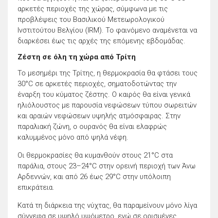
αρκετές περιοχές της χώρας, σύμφωνα με τις
προβλέψεις του Βασιλικού Μετεωρολογικού
Ινστιτούτου Βελγίου (IRM). Το φαινόμενο αναμένεται να
διαρκέσει έως τις αρχές της επόμενης εβδομάδας.
Ζέστη σε όλη τη χώρα από Τρίτη
Το μεσημέρι της Τρίτης, η θερμοκρασία θα φτάσει τους
30°C σε αρκετές περιοχές, σηματοδοτώντας την
έναρξη του κύματος ζέστης. Ο καιρός θα είναι γενικά
ηλιόλουστος με παρουσία νεφώσεων τύπου σωρειτών
και αραιών νεφώσεων υψηλής ατμόσφαιρας. Στην
παραλιακή ζώνη, ο ουρανός θα είναι ελαφρώς
καλυμμένος μόνο από ψηλά νέφη.
Οι θερμοκρασίες θα κυμανθούν στους 21°C στα
παράλια, στους 23–24°C στην ορεινή περιοχή των Άνω
Αρδεννών, και από 26 έως 29°C στην υπόλοιπη
επικράτεια.
Κατά τη διάρκεια της νύχτας, θα παραμείνουν μόνο λίγα
σύννεφα σε υψηλό υψόμετρο, ενώ σε ορισμένες