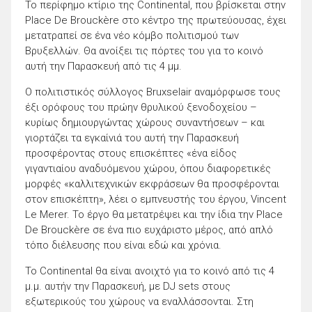
Το περίφημο κτίριο της Continental, που βρίσκεται στην
Place De Brouckère στο κέντρο της πρωτεύουσας, έχει
μετατραπεί σε ένα νέο κόμβο πολιτισμού των
Βρυξελλών. Θα ανοίξει τις πόρτες του για το κοινό
αυτή την Παρασκευή από τις 4 μμ.
Ο πολιτιστικός σύλλογος Bruxselair αναμόρφωσε τους
έξι ορόφους του πρώην θρυλικού ξενοδοχείου –
κυρίως δημιουργώντας χώρους συναντήσεων – και
γιορτάζει τα εγκαίνιά του αυτή την Παρασκευή
προσφέροντας στους επισκέπτες «ένα είδος
γιγαντιαίου αναδυόμενου χώρου, όπου διαφορετικές
μορφές «καλλιτεχνικών εκφράσεων θα προσφέρονται
στον επισκέπτη», λέει ο εμπνευστής του έργου, Vincent
Le Merer. Το έργο θα μετατρέψει και την ίδια την Place
De Brouckère σε ένα πιο ευχάριστο μέρος, από απλό
τόπο διέλευσης που είναι εδώ και χρόνια.
Το Continental θα είναι ανοιχτό για το κοινό από τις 4
μ.μ. αυτήν την Παρασκευή, με DJ sets στους
εξωτερικούς του χώρους να εναλλάσσονται. Στη