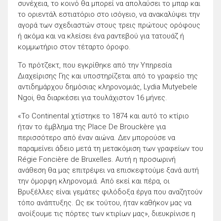
συνέχεια, το κοινό θα μπορεί να απολαύσει το μπαρ και
το οριεντάλ εστιατόριο στο ισόγειο, να ανακαλύψει την
αγορά των σχεδιαστών στους τρεις πρώτους ορόφους
ή ακόμα και να κλείσει ένα ραντεβού για τατουάζ ή
κομμωτήριο στον τέταρτο όροφο.
Το πρότζεκτ, που εγκρίθηκε από την Υπηρεσία
Διαχείρισης Γης και υποστηρίζεται από το γραφείο της
αντιδημάρχου δημόσιας κληρονομιάς, Lydia Mutyebele
Ngoi, θα διαρκέσει για τουλάχιστον 16 μήνες.
«Το Continental χτίστηκε το 1874 και αυτό το κτίριο
ήταν το έμβλημα της Place De Brouckère για
περισσότερο από έναν αιώνα. Δεν μπορούσε να
παραμείνει άδειο μετά τη μετακόμιση των γραφείων του
Régie Foncière de Bruxelles. Αυτή η προσωρινή
ανάθεση θα μας επιτρέψει να επισκεφτούμε ξανά αυτή
την όμορφη κληρονομιά. Από εκεί και πέρα, οι
Βρυξέλλες είναι γεμάτες φιλόδοξα έργα που αναζητούν
τόπο ανάπτυξης. Ως εκ τούτου, ήταν καθήκον μας να
ανοίξουμε τις πόρτες των κτιρίων μας», διευκρίνισε η