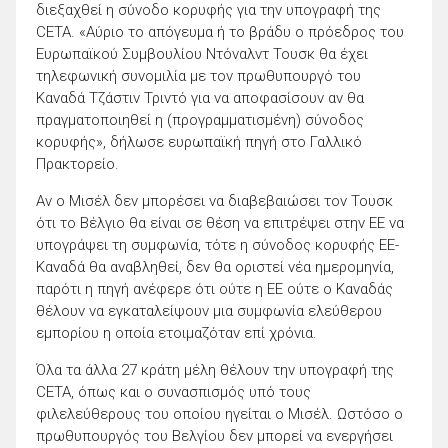
διεξαχθεί η σύνοδο κορυφής για την υπογραφή της
CETA. «Αύριο το απόγευμα ή το βράδυ ο πρόεδρος του
Ευρωπαϊκού Συμβουλίου Ντόναλντ Τουσκ θα έχει
τηλεφωνική συνομιλία με τον πρωθυπουργό του
Καναδά Τζάστιν Τριντό για να αποφασίσουν αν θα
πραγματοποιηθεί η (προγραμματισμένη) σύνοδος
κορυφής», δήλωσε ευρωπαϊκή πηγή στο Γαλλικό
Πρακτορείο.
Αν ο Μισέλ δεν μπορέσει να διαβεβαιώσει τον Τουσκ
ότι το Βέλγιο θα είναι σε θέση να επιτρέψει στην ΕΕ να
υπογράψει τη συμφωνία, τότε η σύνοδος κορυφής ΕΕ-
Καναδά θα αναβληθεί, δεν θα οριστεί νέα ημερομηνία,
παρότι η πηγή ανέφερε ότι ούτε η ΕΕ ούτε ο Καναδάς
θέλουν να εγκαταλείψουν μια συμφωνία ελεύθερου
εμπορίου η οποία ετοιμαζόταν επί χρόνια.
Όλα τα άλλα 27 κράτη μέλη θέλουν την υπογραφή της
CETA, όπως και ο συνασπισμός υπό τους
φιλελεύθερους του οποίου ηγείται ο Μισέλ. Ωστόσο ο
πρωθυπουργός του Βελγίου δεν μπορεί να ενεργήσει