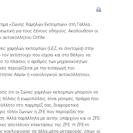
στημα «Ζώνης Χαμηλών Εκπομπών» στη Γαλλία,
εωτική για τους ξένους οδηγούς. Ακολουθούν οι
αυτοκόλλητου Crit’Air.
ώνες χαμηλών εκπομπών (LEZ, εν συντομία) στην
ον αντίστοιχο που ισχύει και στο Βέλγιο: να
τό το πλαίσιο, ο αριθμός των μηχανοκίνητων
ς περιορίζεται με την εισαγωγή του
ιότητας Αέρα» ή «οικολογικού αυτοκόλλητου»,
γονός ότι οι ζώνες χαμηλών εκπομπών μπορούν να
ς πόλεις ή κωμοπόλεις, είναι μόνιμες, πράγμα που
κόλλητο στο παρμπρίζ σας, διαφορετικά
ις τύποι ζωνών: η ZFE που περιορίζει την
η. Αλλά παράλληλα με αυτήν, υπάρχουν και οι ZFE-
ίες αποτελούν επεκτάσεις της ZFE. Η ZFE-m
ς κυκλοφορίας σε άλλα μέσα μεταφοράς, όπως οι