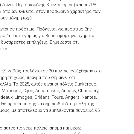
 (Ζώνες Περιορισμένης Κυκλοφορίας) και οι ZPA
ν οποίων έγκειται στον προσωρινό χαρακτήρα των
ουν μόνιμη ισχύ.
νται σε πρόστιμα. Πρόκειται για πρόστιμο 3ης
μο 4ης ​​κατηγορίας για βαρέα φορτηγά οχήματα
ε δυσάρεστες εκπλήξεις. Σημειώστε ότι
ιτα.
 LEZ, καθώς τουλάχιστον 30 πόλεις εντάχθηκαν στο
ηρη τη χώρα, πράγμα που σημαίνει ότι
αλλία. Το 2025, αυτές είναι οι πόλεις Dunkerque,
cy, Mulhouse, Dijon, Annemasse, Annecy, Chambéry,
rdeaux, Limoges, Orléans, Tours, Angers, Nantes,
. Θα πρέπει επίσης να σημειωθεί ότι η πόλη της
ήμους, με αποτέλεσμα να εμπλέκονται συνολικά 95
ό αυτές τις νέες πόλεις, ακόμα και μέσω