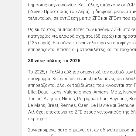
δημόσιες συγκοινωνίες. Και τέλος, υπάρχουν οι ZCR
(Ζώνες Προστασίας του Αέρα), η διαφορά μεταξύ τω
τελευταίων, σε αντίθεση με τις ZFE και ZFE-m που έχ
Ως εκ τούτου, οι παραβάτες των κανόνων ZFE υπόκει
κατηγορίας για ελαφρά οχήματα (68 ευρώ) και πρόστι
(135 ευρώ). Επομένως, είναι καλύτερο να αποφύγετ
επηρεάζονται επίσης οι μοτοσικλέτες και τα τροχόσπ
30 νέες πόλεις το 2025
Το 2025, η Γαλλία αύξησε σημαντικά τον αριθμό των
πρόγραμμα. Και φυσικά, είναι εξαπλωμένες σε ολόκλ
επηρεάζονται όλοι οι ταξιδιώτες που κινούνται στη Γ
Lille, Douai, Lens, Valenciennes, Amiens, Metz, Nan
Toulon, Avignon, Nîmes, Perpignan, Pau, Bayonne, Bo
Le Mans, Brest, Rennes, Caen, Le Havre και Béthune
Λιλ έχει επεκτείνει το ZFE στους γειτονικούς της δ
περιοχές.
Συγκεκριμένα, αυτό σημαίνει ότι αν οδηγείτε μέσα απ