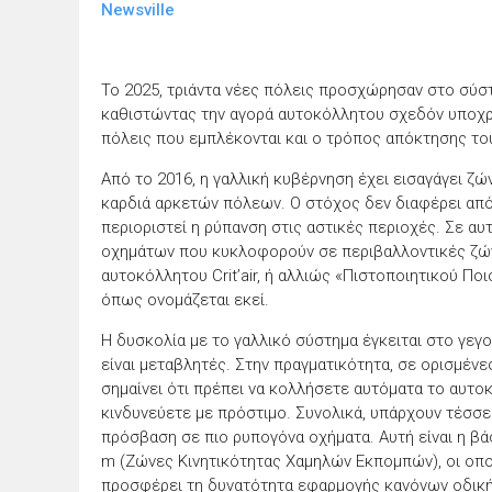
Newsville
Το 2025, τριάντα νέες πόλεις προσχώρησαν στο σύ
καθιστώντας την αγορά αυτοκόλλητου σχεδόν υποχρ
πόλεις που εμπλέκονται και ο τρόπος απόκτησης του 
Από το 2016, η γαλλική κυβέρνηση έχει εισαγάγει ζ
καρδιά αρκετών πόλεων. Ο στόχος δεν διαφέρει από τ
περιοριστεί η ρύπανση στις αστικές περιοχές. Σε αυ
οχημάτων που κυκλοφορούν σε περιβαλλοντικές ζώνε
αυτοκόλλητου Crit’air, ή αλλιώς «Πιστοποιητικού Πο
όπως ονομάζεται εκεί.
Η δυσκολία με το γαλλικό σύστημα έγκειται στο γε
είναι μεταβλητές. Στην πραγματικότητα, σε ορισμένε
σημαίνει ότι πρέπει να κολλήσετε αυτόματα το αυτο
κινδυνεύετε με πρόστιμο. Συνολικά, υπάρχουν τέσσερ
πρόσβαση σε πιο ρυπογόνα οχήματα. Αυτή είναι η βάσ
m (Ζώνες Κινητικότητας Χαμηλών Εκπομπών), οι οπο
προσφέρει τη δυνατότητα εφαρμογής κανόνων οδική