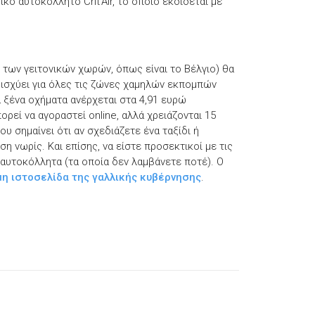
κό αυτοκόλλητο Crit’Air, το οποίο εκδίδεται με
ί των γειτονικών χωρών, όπως είναι το Βέλγιο) θα
ισχύει για όλες τις ζώνες χαμηλών εκπομπών
α ξένα οχήματα ανέρχεται στα 4,91 ευρώ
εί να αγοραστεί online, αλλά χρειάζονται 15
υ σημαίνει ότι αν σχεδιάζετε ένα ταξίδι ή
ση νωρίς. Και επίσης, να είστε προσεκτικοί με τις
αυτοκόλλητα (τα οποία δεν λαμβάνετε ποτέ). Ο
η ιστοσελίδα της γαλλικής κυβέρνησης
.