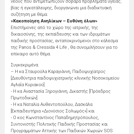
νέους που αντιμετωπίζουν σοβαρά προβλήματα υγείας,
βίας ή εγκατάλειψης, διοργανώνει μια διαδικτυακή
συζήτηση με θέμα:
»Κακοποίηση Ανηλίκων – Ευθύνη όλων»
Επιστήμονες από το χώρο της ιατρικής, της
δικαιοσύνης, της εκπαίδευσης και των ιδρυμάτων
παιδικής προστασίας, ανταποκρινόμενοι στο κάλεσμα
της Panos & Cressida 4 Life , θα συνομιλήσουν για το
επίκαιρο αυτό θέμα.
Συγκεκριμένα:
– Η κα Σταυρούλα Καραγιάννη, Παιδοψυχίατρος
[Διευθύντρια παιδοψυχιατρικής κλινικής Νοσοκομείου
Αγλαΐα Κυριακού].
- Η κα Αναστασία Ξηρογιάννη, Δικαστής [Πρόεδρος
Πρωτοδικών].
- Η κα Ναταλία Αυθεντοπούλου, Δασκάλα
[Εκπαιδευτήρια «Διονύσιος Σολωμός»] και
- Ο κος Κωνσταντίνος Παπαδημητρόπουλος,
Συντονιστής Πολιτικής Παιδικής Προστασίας και
Προγραμμάτων Αττικής των Παιδικών Χωριών SOS