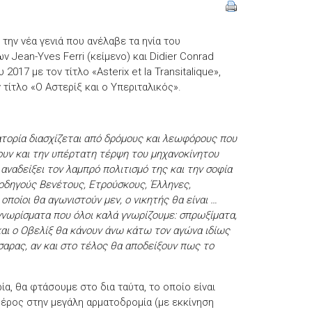
 την νέα γενιά που ανέλαβε τα ηνία του
 Jean-Yves Ferri (κείμενο) και Didier Conrad
017 με τον τίτλο «Asterix et la Transitalique»,
τίτλο «Ο Αστερίξ και ο Υπεριταλικός».
τορία διασχίζεται από δρόμους και λεωφόρους που
υν και την υπέρτατη τέρψη του μηχανοκίνητου
 αναδείξει τον λαμπρό πολιτισμό της και την σοφία
 οδηγούς Βενέτους, Ετρούσκους, Έλληνες,
 οποίοι θα αγωνιστούν μεν, ο νικητής θα είναι …
 γνωρίσματα που όλοι καλά γνωρίζουμε: σπρωξίματα,
 και ο Οβελίξ θα κάνουν άνω κάτω τον αγώνα ιδίως
ίσαρας, αν και στο τέλος θα αποδείξουν πως το
α, θα φτάσουμε στο δια ταύτα, το οποίο είναι
μέρος στην μεγάλη αρματοδρομία (με εκκίνηση