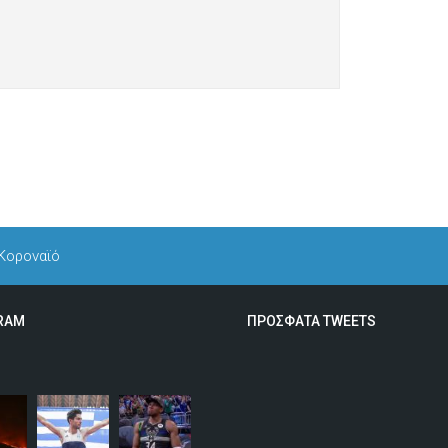
…Κοροναϊό
RAM
ΠΡΟΣΦΑΤΑ TWEETS