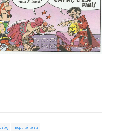
αϊός
περιπέτεια