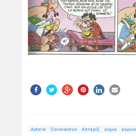
Asterix
Coronavirus
Αστερίξ
κόμικ
κορον