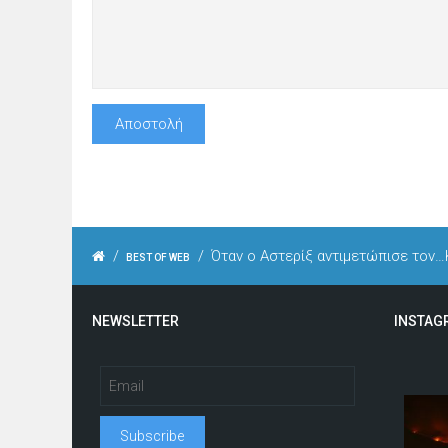
/
/
Όταν ο Αστερίξ αντιμετώπισε τον
BEST OF WEB
NEWSLETTER
INSTAG