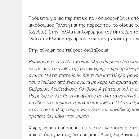
Πρόκειται για μια περιπέτεια που δημιουργήθηκε από
μικρόσωμου Γαλάτη και της παρέας του, το δίδυμο των
(σχέδιο). Στην Γαλλία κυκλοφόρησε τον Οκτώβρη του 2
ενώ στην Ελλάδα την αμέσως επόμενη χρονιά, με τον 
Στην σύνοψη του τεύχους διαβάζουμε:
Βρισκόμαστε στο 50 π.χ όπου όλη η Ρωμαϊκή Αυτοκρα
εκτός από το αγαθό της μετακίνησης τώρα προσφέρο
αγώνα. Ή έτσι πιστεύουν. Και τι πιο κατάλληλο για να
του ο Ιούλιος από έναν αγώνα με κάρα και άρματα με
Όμβριους, Λουζιτάνους, Γότθους, Αιγύπτιους κ.λ.π, οι
Ρωμαίος δε. Και θα είναι αγώνας με όλα τα ευγενικά
παγίδες, ντοπαρίσματα, κόλπα και νοθεία. Ο Αστερίξ
όταν ο αντίπαλος τους είναι ο ένας και μοναδικός κα
τρόπαιο δεν κάνει τον νικητή …
Χωρίς να μαρτυρήσουμε το πως εκτυλίσσεται η ιστορί
πως οι δύο γαλάτες, Αστερίξ και Οβελίξ λαμβάνουν 