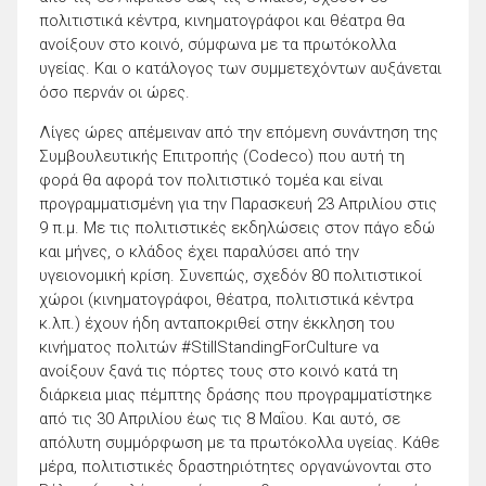
πολιτιστικά κέντρα, κινηματογράφοι και θέατρα θα
ανοίξουν στο κοινό, σύμφωνα με τα πρωτόκολλα
υγείας. Και ο κατάλογος των συμμετεχόντων αυξάνεται
όσο περνάν οι ώρες.
Λίγες ώρες απέμειναν από την επόμενη συνάντηση της
Συμβουλευτικής Επιτροπής (Codeco) που αυτή τη
φορά θα αφορά τον πολιτιστικό τομέα και είναι
προγραμματισμένη για την Παρασκευή 23 Απριλίου στις
9 π.μ. Με τις πολιτιστικές εκδηλώσεις στον πάγο εδώ
και μήνες, ο κλάδος έχει παραλύσει από την
υγειονομική κρίση. Συνεπώς, σχεδόν 80 πολιτιστικοί
χώροι (κινηματογράφοι, θέατρα, πολιτιστικά κέντρα
κ.λπ.) έχουν ήδη ανταποκριθεί στην έκκληση του
κινήματος πολιτών #StillStandingForCulture να
ανοίξουν ξανά τις πόρτες τους στο κοινό κατά τη
διάρκεια μιας πέμπτης δράσης που προγραμματίστηκε
από τις 30 Απριλίου έως τις 8 Μαΐου. Και αυτό, σε
απόλυτη συμμόρφωση με τα πρωτόκολλα υγείας. Κάθε
μέρα, πολιτιστικές δραστηριότητες οργανώνονται στο