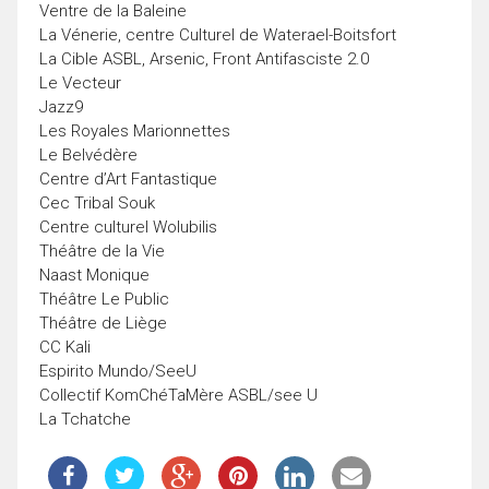
Ventre de la Baleine
La Vénerie, centre Culturel de Waterael-Boitsfort
La Cible ASBL, Arsenic, Front Antifasciste 2.0
Le Vecteur
Jazz9
Les Royales Marionnettes
Le Belvédère
Centre d’Art Fantastique
Cec Tribal Souk
Centre culturel Wolubilis
Théâtre de la Vie
Naast Monique
Théâtre Le Public
Théâtre de Liège
CC Kali
Espirito Mundo/SeeU
Collectif KomChéTaMère ASBL/see U
La Tchatche