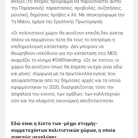
Βέλγιο (το πλήρες πρόγραμμα θα παρουσιαστεί αυτήν
την Παρασκευή): παραστάσεις, προβολές, συζητήσεις,
μουσική, δημόσιες πρόβες κ.λπ. Με αποκορύφωμα την
1η Μαΐου, ημέρα της Εργατικής Πρωτομαγιάς.
«Οι πολιτιστικοί χώροι θα ανοίξουν επειδή δεν γίνεται
πλέον να περιμένουν πότε θα τους το επιτρέψει η
επιδημιολογική κατάσταση». Δεν μπορούν να
θεωρηθούν υπεύθυνοι για την κατάσταση στις ΜΕΘ,
εκφράζει το κίνημα #StillStanding. «Ως εκ τούτου, οι
χώροι θα ανοίξουν όπως θα έπρεπε να έχει γίνει εδώ
και μήνες: σύμφωνα με τα πρωτόκολλα υγείας που
αποφασίστηκαν από τις δημόσιες αρχές και τα οποία
εφαρμόστηκαν το 2020, διασφαλίζοντας τόσο την
ασφάλεια του κοινού, των ομάδων, των καλλιτεχνών
όσο και την ελάχιστη οικονομική αποδοτικότητα».
Εδώ είναι η λίστα των -μέχρι στιγμής-
συμμετεχόντων πολιτιστικών χώρων, η οποία
συνεχώς μεγαλώνει: