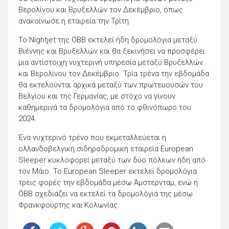
Βερολίνου και Βρυξελλών τον Δεκέμβριο, όπως
ανακοίνωσε η εταιρεία την Τρίτη.
Το Nightjet της ÖBB εκτελεί ήδη δρομολόγια μεταξύ
Βιέννης και Βρυξελλών και θα ξεκινήσει να προσφέρει
μια αντίστοιχη νυχτερινή υπηρεσία μεταξύ Βρυξελλών
και Βερολίνου τον Δεκέμβριο. Τρία τρένα την εβδομάδα
θα εκτελούνται αρχικά μεταξύ των πρωτευουσών του
Βελγίου και της Γερμανίας, με στόχο να γίνουν
καθημερινά τα δρομολόγια από το φθινόπωρο του
2024.
Ένα νυχτερινό τρένο που εκμεταλλεύεται η
ολλανδοβελγική σιδηροδρομική εταιρεία European
Sleeper κυκλοφορεί μεταξύ των δύο πόλεων ήδη από
τον Μάιο. Το European Sleeper εκτελεί δρομολόγια
τρεις φορές την εβδομάδα μέσω Άμστερνταμ, ενώ η
ÖBB σχεδιάζει να εκτελεί τα δρομολόγιά της μέσω
Φρανκφούρτης και Κολωνίας.