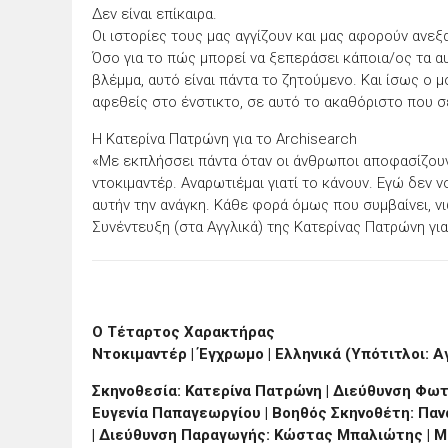
Δεν είναι επίκαιρα.
Οι ιστορίες τους μας αγγίζουν και μας αφορούν ανε
Όσο για το πώς μπορεί να ξεπεράσει κάποια/ος τα αυ
βλέμμα, αυτό είναι πάντα το ζητούμενο. Και ίσως ο 
αφεθείς στο ένστικτο, σε αυτό το ακαθόριστο που σε
Η Κατερίνα Πατρώνη για το Archisearch
«Με εκπλήσσει πάντα όταν οι άνθρωποι αποφασίζου
ντοκιμαντέρ. Αναρωτιέμαι γιατί το κάνουν. Εγώ δεν ν
αυτήν την ανάγκη. Κάθε φορά όμως που συμβαίνει, ν
Συνέντευξη (στα Αγγλικά) της Κατερίνας Πατρώνη γι
Ο Τέταρτος Χαρακτήρας
Ντοκιμαντέρ | Έγχρωμο | Ελληνικά (Υπότιτλοι: Αγ
Σκηνοθεσία: Κατερίνα Πατρώνη | Διεύθυνση Φωτ
Ευγενία Παπαγεωργίου | Βοηθός Σκηνοθέτη: Παν
| Διεύθυνση Παραγωγής: Κώστας Μπαλιώτης | Μί