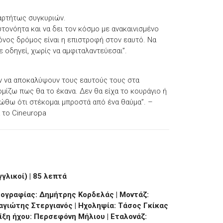
ξαρτήτως συγκυριών.
τονόητα και να δει τον κόσμο με ανακαινισμένο
μόνος δρόμος είναι η επιστροφή στον εαυτό. Να
 οδηγεί, χωρίς να αμφιταλαντεύεσαι”.
ν να αποκαλύψουν τους εαυτούς τους στα
ομίζω πως θα το έκανα. Δεν θα είχα το κουράγιο ή
ιώθω ότι στέκομαι μπροστά από ένα θαύμα”. –
α το Cineuropa
γλικοί) | 85 λεπτά
ογραφίας: Δημήτρης Κορδελάς | Μοντάζ:
αγιώτης Στεργιανός | Ηχοληψία: Τάσος Γκίκας
ξη ήχου: Περσεφόνη Μήλιου | Εταλονάζ: