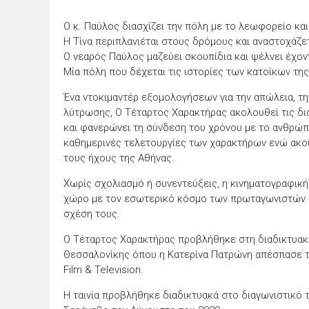
Ο κ. Παύλος διασχίζει την πόλη με το λεωφορείο και
Η Τίνα περιπλανιέται στους δρόμους και αναστοχάζε
Ο νεαρός Παύλος μαζεύει σκουπίδια και ψέλνει έχον
Μία πόλη που δέχεται τις ιστορίες των κατοίκων της 
Ένα ντοκιμαντέρ εξομολογήσεων για την απώλεια, την
λύτρωσης, Ο Τέταρτος Χαρακτήρας ακολουθεί τις δ
και φανερώνει τη σύνδεση του χρόνου με το ανθρώπιν
καθημερινές τελετουργίες των χαρακτήρων ενώ ακούγ
τους ήχους της Αθήνας.
Χωρίς σχολιασμό ή συνεντεύξεις, η κινηματογραφικ
χώρο με τον εσωτερικό κόσμο των πρωταγωνιστών κ
σχέση τους.
Ο Τέταρτος Χαρακτήρας προβλήθηκε στη διαδικτυακ
Θεσσαλονίκης όπου η Κατερίνα Πατρώνη απέσπασε τ
Film & Television.
Η ταινία προβλήθηκε διαδικτυακά στο διαγωνιστικό 