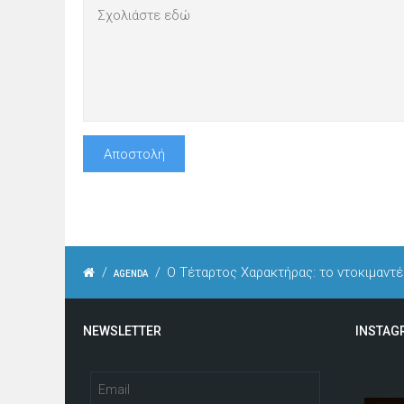
/
/
Ο Τέταρτος Χαρακτήρας: το ντοκιμαντέ
AGENDA
NEWSLETTER
INSTAG