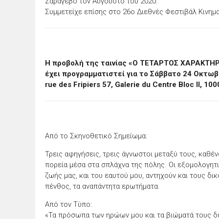
Σαράγεβο τον Αύγουστο του 2020.
Συμμετείχε επίσης στο 26ο Διεθνές Φεστιβάλ Κινημ
H προβολή της ταινίας «Ο ΤΕΤΑΡΤΟΣ ΧΑΡΑΚΤΗΡΑ
έχει προγραμματιστεί για το Σάββατο 24 Οκτωβ
rue des Fripiers 57, Galerie du Centre Bloc II, 1
Από το Σκηνοθετικό Σημείωμα:
Τρεις αφηγήσεις, τρεις άγνωστοι μεταξύ τους, καθέ
πορεία μέσα στα σπλάχνα της πόλης. Οι εξομολογητ
ζωής μας, και του εαυτού μου, αντηχούν και τους δικ
πένθος, τα αναπάντητα ερωτήματα.
Από τον Τύπο:
«Τα πρόσωπα των ηρώων μου και τα βιώματά τους δε